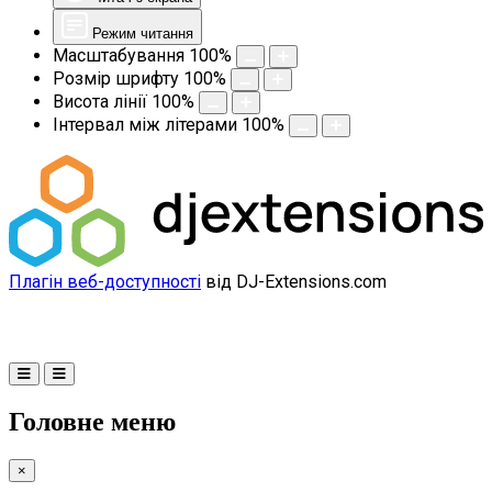
Режим читання
Масштабування
100
%
Розмір шрифту
100
%
Висота лінії
100
%
Інтервал між літерами
100
%
Плагін веб-доступності
від DJ-Extensions.com
Головне меню
×