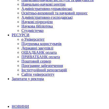
Навчально-наукові центри
Адміністративно-управлінські
Освітньо-виховний та науковий процес
Адміністративно-господарські
Наукові підрозділи
Наукова бібліотека
Студмістечко
РЕСУРСИ
е-Університет
Підтримка користувачів
Державні закупівлі
ОЩАДБАНК оплата
ПРИВАТБАНК оплата
Поштовий сервер
Програмне забезпечення
Інституційний репозитарій
Сайти університету
Запитати у ректора
НОВИНИ