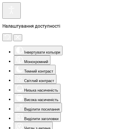
Налаштування доступності
Інвертувати кольори
Монохромний
Темний контраст
Світлий контраст
Низька насиченість
Висока насиченість
Виділити посилання
Виділити заголовки
Читач з екрана