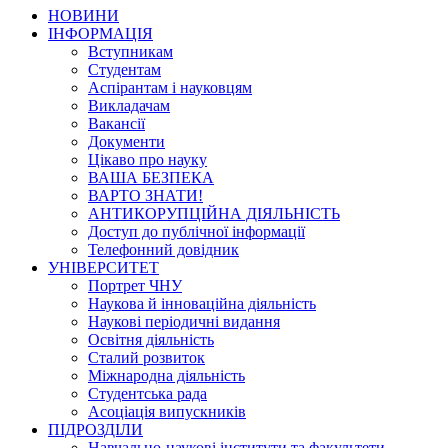
НОВИНИ
ІНФОРМАЦІЯ
Вступникам
Студентам
Аспірантам і науковцям
Викладачам
Вакансії
Документи
Цікаво про науку
ВАША БЕЗПЕКА
ВАРТО ЗНАТИ!
АНТИКОРУПЦІЙНА ДІЯЛЬНІСТЬ
Доступ до публічної інформації
Телефонний довідник
УНІВЕРСИТЕТ
Портрет ЧНУ
Наукова й інноваційна діяльність
Наукові періодичні видання
Освітня діяльність
Сталий розвиток
Міжнародна діяльність
Студентська рада
Асоціація випускників
ПІДРОЗДІЛИ
Навчально-наукові інститути та факультети