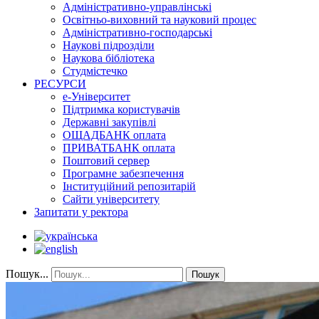
Адміністративно-управлінські
Освітньо-виховний та науковий процес
Адміністративно-господарські
Наукові підрозділи
Наукова бібліотека
Студмістечко
РЕСУРСИ
е-Університет
Підтримка користувачів
Державні закупівлі
ОЩАДБАНК оплата
ПРИВАТБАНК оплата
Поштовий сервер
Програмне забезпечення
Інституційний репозитарій
Сайти університету
Запитати у ректора
Пошук...
Пошук