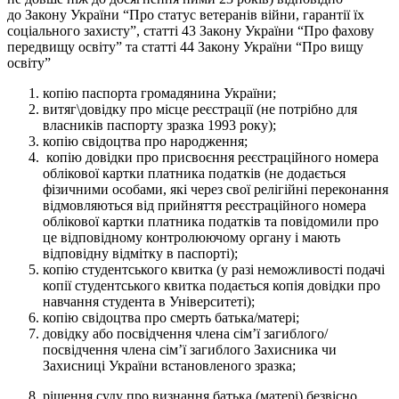
до Закону України “Про статус ветеранів війни, гарантії їх
соціального захисту”, статті 43 Закону України “Про фахову
передвищу освіту” та статті 44 Закону України “Про вищу
освіту”
копію паспорта громадянина України;
витяг\довідку про місце реєстрації (не потрібно для
власників паспорту зразка 1993 року);
копію свідоцтва про народження;
копію довідки про присвоєння реєстраційного номера
облікової картки платника податків (не додається
фізичними особами, які через свої релігійні переконання
відмовляються від прийняття реєстраційного номера
облікової картки платника податків та повідомили про
це відповідному контролюючому органу і мають
відповідну відмітку в паспорті);
копію студентського квитка (у разі неможливості подачі
копії студентського квитка подається копія довідки про
навчання студента в Університеті);
копію свідоцтва про смерть батька/матері;
довідку або посвідчення члена сім’ї загиблого/
посвідчення члена сім’ї загиблого Захисника чи
Захисниці України встановленого зразка;
рішення суду про визнання батька (матері) безвісно