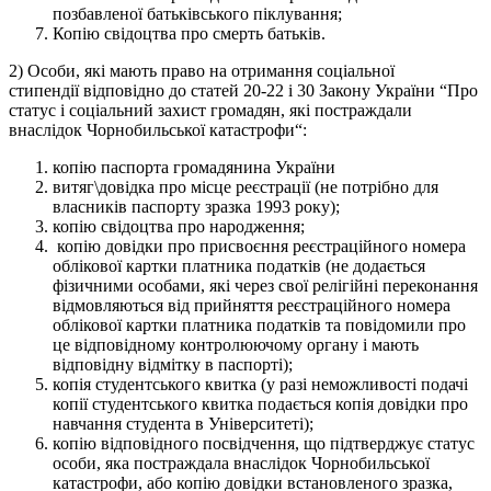
позбавленої батьківського піклування;
Копію свідоцтва про смерть батьків.
2) Особи, які мають право на отримання соціальної
стипендії відповідно до статей 20-22 і 30 Закону України “Про
статус і соціальний захист громадян, які постраждали
внаслідок Чорнобильської катастрофи“:
копію паспорта громадянина України
витяг\довідка про місце реєстрації (не потрібно для
власників паспорту зразка 1993 року);
копію свідоцтва про народження;
копію довідки про присвоєння реєстраційного номера
облікової картки платника податків (не додається
фізичними особами, які через свої релігійні переконання
відмовляються від прийняття реєстраційного номера
облікової картки платника податків та повідомили про
це відповідному контролюючому органу і мають
відповідну відмітку в паспорті);
копія студентського квитка (у разі неможливості подачі
копії студентського квитка подається копія довідки про
навчання студента в Університеті);
копію відповідного посвідчення, що підтверджує статус
особи, яка постраждала внаслідок Чорнобильської
катастрофи, або копію довідки встановленого зразка,