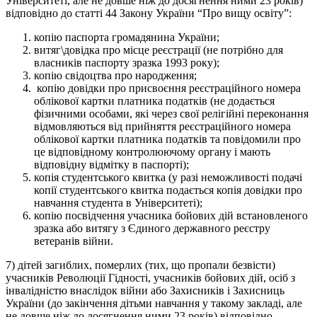
Університеті, але не довше ніж до досягнення ними 23 років)
відповідно до статті 44 Закону України “Про вищу освіту”:
копію паспорта громадянина України;
витяг\довідка про місце реєстрації (не потрібно для
власників паспорту зразка 1993 року);
копію свідоцтва про народження;
копію довідки про присвоєння реєстраційного номера
облікової картки платника податків (не додається
фізичними особами, які через свої релігійні переконання
відмовляються від прийняття реєстраційного номера
облікової картки платника податків та повідомили про
це відповідному контролюючому органу і мають
відповідну відмітку в паспорті);
копія студентського квитка (у разі неможливості подачі
копії студентського квитка подається копія довідки про
навчання студента в Університеті);
копію посвідчення учасника бойових дій встановленого
зразка або витягу з Єдиного державного реєстру
ветеранів війни.
7) дітей загиблих, померлих (тих, що пропали безвісти)
учасників Революції Гідності, учасників бойових дій, осіб з
інвалідністю внаслідок війни або Захисників і Захисниць
України (до закінчення дітьми навчання у такому закладі, але
не довше ніж до досягнення ними 23 років) відповідно