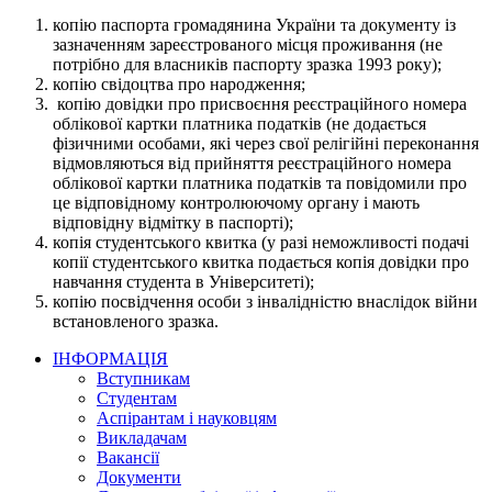
копію паспорта громадянина України та документу із
зазначенням зареєстрованого місця проживання (не
потрібно для власників паспорту зразка 1993 року);
копію свідоцтва про народження;
копію довідки про присвоєння реєстраційного номера
облікової картки платника податків (не додається
фізичними особами, які через свої релігійні переконання
відмовляються від прийняття реєстраційного номера
облікової картки платника податків та повідомили про
це відповідному контролюючому органу і мають
відповідну відмітку в паспорті);
копія студентського квитка (у разі неможливості подачі
копії студентського квитка подається копія довідки про
навчання студента в Університеті);
копію посвідчення особи з інвалідністю внаслідок війни
встановленого зразка.
ІНФОРМАЦІЯ
Вступникам
Студентам
Аспірантам і науковцям
Викладачам
Вакансії
Документи