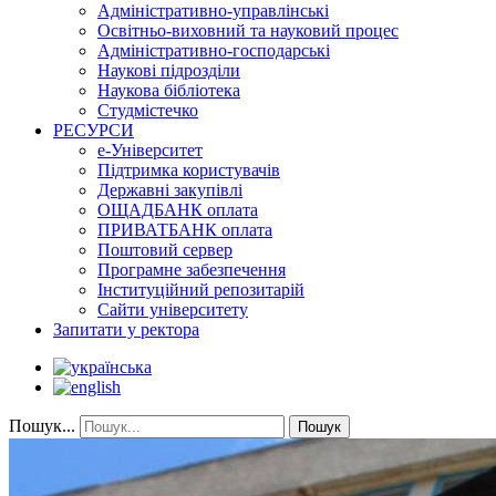
Адміністративно-управлінські
Освітньо-виховний та науковий процес
Адміністративно-господарські
Наукові підрозділи
Наукова бібліотека
Студмістечко
РЕСУРСИ
е-Університет
Підтримка користувачів
Державні закупівлі
ОЩАДБАНК оплата
ПРИВАТБАНК оплата
Поштовий сервер
Програмне забезпечення
Інституційний репозитарій
Сайти університету
Запитати у ректора
Пошук...
Пошук