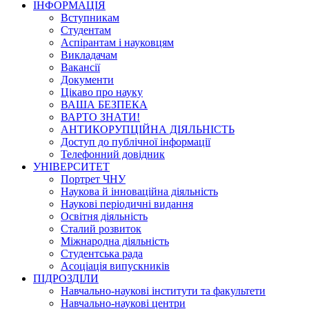
ІНФОРМАЦІЯ
Вступникам
Студентам
Аспірантам і науковцям
Викладачам
Вакансії
Документи
Цікаво про науку
ВАША БЕЗПЕКА
ВАРТО ЗНАТИ!
АНТИКОРУПЦІЙНА ДІЯЛЬНІСТЬ
Доступ до публічної інформації
Телефонний довідник
УНІВЕРСИТЕТ
Портрет ЧНУ
Наукова й інноваційна діяльність
Наукові періодичні видання
Освітня діяльність
Сталий розвиток
Міжнародна діяльність
Студентська рада
Асоціація випускників
ПІДРОЗДІЛИ
Навчально-наукові інститути та факультети
Навчально-наукові центри