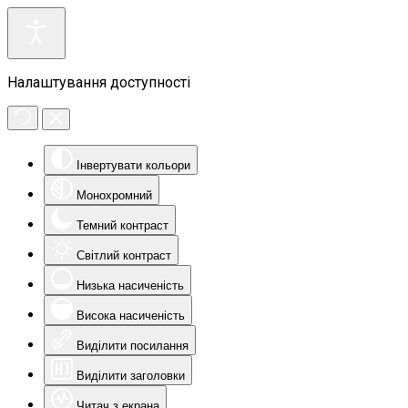
Налаштування доступності
Інвертувати кольори
Монохромний
Темний контраст
Світлий контраст
Низька насиченість
Висока насиченість
Виділити посилання
Виділити заголовки
Читач з екрана