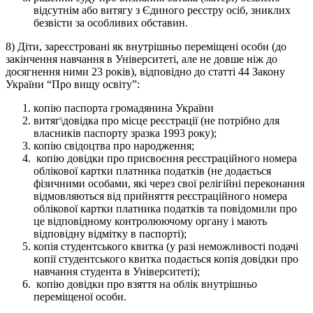
відсутнім або витягу з Єдиного реєстру осіб, зниклих
безвісти за особливих обставин.
8) Діти, зареєстровані як внутрішньо переміщені особи (до
закінчення навчання в Університеті, але не довше ніж до
досягнення ними 23 років), відповідно до статті 44 Закону
України “Про вищу освіту”:
копію паспорта громадянина України
витяг\довідка про місце реєстрації (не потрібно для
власників паспорту зразка 1993 року);
копію свідоцтва про народження;
копію довідки про присвоєння реєстраційного номера
облікової картки платника податків (не додається
фізичними особами, які через свої релігійні переконання
відмовляються від прийняття реєстраційного номера
облікової картки платника податків та повідомили про
це відповідному контролюючому органу і мають
відповідну відмітку в паспорті);
копія студентського квитка (у разі неможливості подачі
копії студентського квитка подається копія довідки про
навчання студента в Університеті);
копію довідки про взяття на облік внутрішньо
переміщеної особи.