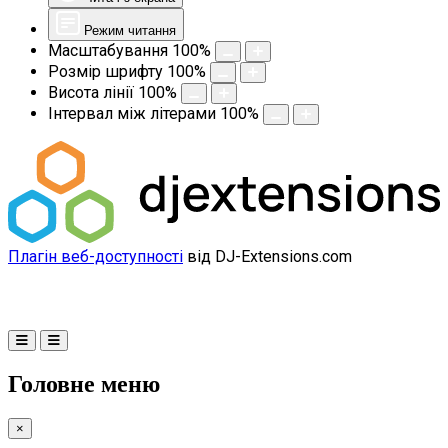
Режим читання
Масштабування
100
%
Розмір шрифту
100
%
Висота лінії
100
%
Інтервал між літерами
100
%
Плагін веб-доступності
від DJ-Extensions.com
Головне меню
×