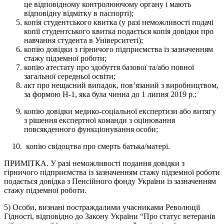
це відповідному контролюючому органу і мають
відповідну відмітку в паспорті);
копія студентського квитка (у разі неможливості подачі
копії студентського квитка подається копія довідки про
навчання студента в Університеті);
копію довідки з гірничого підприємства із зазначенням
стажу підземної роботи;
копію атестату про здобуття базової та/або повної
загальної середньої освіти;
акт про нещасний випадок, пов’язаний з виробництвом,
за формою Н-1, яка була чинна до 1 липня 2019 р.;
копію довідки медико-соціальної експертизи або витягу
з рішення експертної команди з оцінювання
повсякденного функціонування особи;
копію свідоцтва про смерть батька/матері.
ПРИМІТКА. У разі неможливості подання довідки з
гірничого підприємства із зазначенням стажу підземної роботи
подається довідка з Пенсійного фонду України із зазначенням
стажу підземної роботи.
5) Особи, визнані постраждалими учасниками Революції
Гідності, відповідно до Закону України “Про статус ветеранів