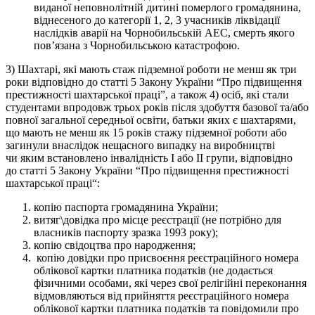
виданої неповнолітній дитині померлого громадянина,
віднесеного до категорії 1, 2, 3 учасників ліквідації
наслідків аварії на Чорнобильській АЕС, смерть якого
пов’язана з Чорнобильською катастрофою.
3) Шахтарі, які мають стаж підземної роботи не менш як три
роки відповідно до статті 5 Закону України “Про підвищення
престижності шахтарської праці”, а також 4) осіб, які стали
студентами впродовж трьох років після здобуття базової та/або
повної загальної середньої освіти, батьки яких є шахтарями,
що мають не менш як 15 років стажу підземної роботи або
загинули внаслідок нещасного випадку на виробництві
чи яким встановлено інвалідність I або II групи, відповідно
до статті 5 Закону України “Про підвищення престижності
шахтарської праці“:
копію паспорта громадянина України;
витяг\довідка про місце реєстрації (не потрібно для
власників паспорту зразка 1993 року);
копію свідоцтва про народження;
копію довідки про присвоєння реєстраційного номера
облікової картки платника податків (не додається
фізичними особами, які через свої релігійні переконання
відмовляються від прийняття реєстраційного номера
облікової картки платника податків та повідомили про