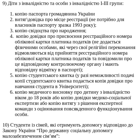
9) Діти з інвалідністю та особи з інвалідністю I-III групи:
копію паспорта громадянина України
витяг\довідка про місце реєстрації (не потрібно для
власників паспорту зразка 1993 року);
копію свідоцтва про народження;
копію довідки про присвоєння реєстраційного номера
облікової картки платника податків (не додається
фізичними особами, які через свої релігійні переконання
відмовляються від прийняття реєстраційного номера
облікової картки платника податків та повідомили про
це відповідному контролюючому органу і мають
відповідну відмітку в паспорті);
копію студентського квитка (у разі неможливості подачі
копії студентського квитка подається копія довідки про
навчання студента в Університеті);
копію медичного висновку про дитину з інвалідністю
віком до 18 років або копію довідки медико-соціальної
експертизи або копію витягу з рішення експертної
команди з оцінювання повсякденного функціонування
особи.
10) Студенти із сімей, які отримують допомогу відповідно до
Закону України “Про державну соціальну допомогу
малозабезпеченим сім’ям”: