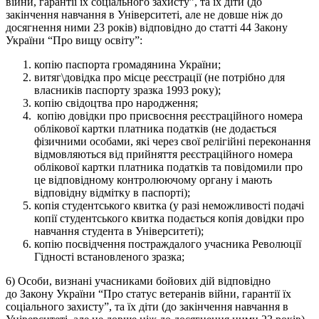
війни, гарантії їх соціального захисту”, та їх діти (до
закінчення навчання в Університеті, але не довше ніж до
досягнення ними 23 років) відповідно до статті 44 Закону
України “Про вищу освіту”:
копію паспорта громадянина України;
витяг\довідка про місце реєстрації (не потрібно для
власників паспорту зразка 1993 року);
копію свідоцтва про народження;
копію довідки про присвоєння реєстраційного номера
облікової картки платника податків (не додається
фізичними особами, які через свої релігійні переконання
відмовляються від прийняття реєстраційного номера
облікової картки платника податків та повідомили про
це відповідному контролюючому органу і мають
відповідну відмітку в паспорті);
копія студентського квитка (у разі неможливості подачі
копії студентського квитка подається копія довідки про
навчання студента в Університеті);
копію посвідчення постраждалого учасника Революції
Гідності встановленого зразка;
6) Особи, визнані учасниками бойових дій відповідно
до Закону України “Про статус ветеранів війни, гарантії їх
соціального захисту”, та їх діти (до закінчення навчання в