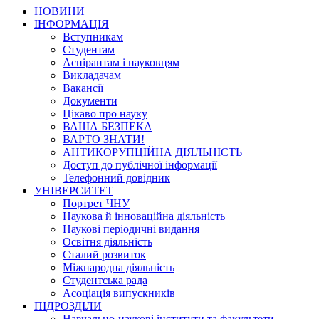
НОВИНИ
ІНФОРМАЦІЯ
Вступникам
Студентам
Аспірантам і науковцям
Викладачам
Вакансії
Документи
Цікаво про науку
ВАША БЕЗПЕКА
ВАРТО ЗНАТИ!
АНТИКОРУПЦІЙНА ДІЯЛЬНІСТЬ
Доступ до публічної інформації
Телефонний довідник
УНІВЕРСИТЕТ
Портрет ЧНУ
Наукова й інноваційна діяльність
Наукові періодичні видання
Освітня діяльність
Сталий розвиток
Міжнародна діяльність
Студентська рада
Асоціація випускників
ПІДРОЗДІЛИ
Навчально-наукові інститути та факультети