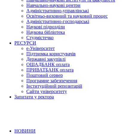
Навчально-наукові центри
Адміністративно-управлінські
Освітньо-виховний та науковий процес
Адміністративно-господарські
Наукові підрозділи
Наукова бібліотека
Студмістечко
РЕСУРСИ
е-Університет
Підтримка користувачів
Державні закупівлі
ОЩАДБАНК оплата
ПРИВАТБАНК оплата
Поштовий сервер
Програмне забезпечення
Інституційний репозитарій
Сайти університету
Запитати у ректора
НОВИНИ