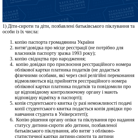
1) Діти-сироти та діти, позбавлені батьківського піклування та
особи із їх числа:
копію паспорта громадянина України
витяг\довідка про місце реєстрації (не потрібно для
власників паспорту зразка 1993 року);
копію свідоцтва про народження;
копію довідки про присвоєння реєстраційного номера
облікової картки платника податків (не додається
фізичними особами, які через свої релігійні переконання
відмовляються від прийняття реєстраційного номера
облікової картки платника податків та повідомили про
це відповідному контролюючому органу і мають
відповідну відмітку в паспорті);
копія студентського квитка (у разі неможливості подачі
копії студентського квитка подається копія довідки про
навчання студента в Університеті);
Копію рішення органу опіки та піклування про надання
статусу дитини-сироти або дитини, позбавленої
батьківського піклування, або витяг з обліково-
статистичної картки дитини-сироти та дитини