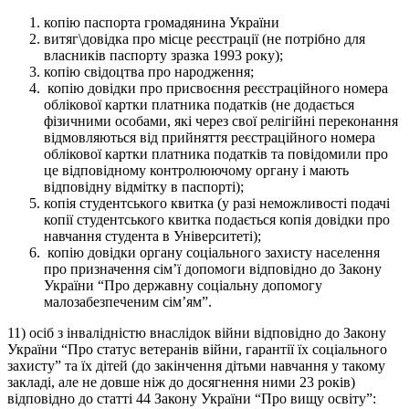
копію паспорта громадянина України
витяг\довідка про місце реєстрації (не потрібно для
власників паспорту зразка 1993 року);
копію свідоцтва про народження;
копію довідки про присвоєння реєстраційного номера
облікової картки платника податків (не додається
фізичними особами, які через свої релігійні переконання
відмовляються від прийняття реєстраційного номера
облікової картки платника податків та повідомили про
це відповідному контролюючому органу і мають
відповідну відмітку в паспорті);
копія студентського квитка (у разі неможливості подачі
копії студентського квитка подається копія довідки про
навчання студента в Університеті);
копію довідки органу соціального захисту населення
про призначення сім’ї допомоги відповідно до Закону
України “Про державну соціальну допомогу
малозабезпеченим сім’ям”.
11) осіб з інвалідністю внаслідок війни відповідно до Закону
України “Про статус ветеранів війни, гарантії їх соціального
захисту” та їх дітей (до закінчення дітьми навчання у такому
закладі, але не довше ніж до досягнення ними 23 років)
відповідно до статті 44 Закону України “Про вищу освіту”: