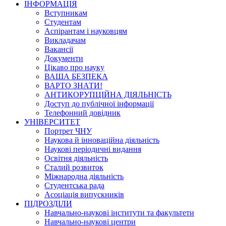
ІНФОРМАЦІЯ
Вступникам
Студентам
Аспірантам і науковцям
Викладачам
Вакансії
Документи
Цікаво про науку
ВАША БЕЗПЕКА
ВАРТО ЗНАТИ!
АНТИКОРУПЦІЙНА ДІЯЛЬНІСТЬ
Доступ до публічної інформації
Телефонний довідник
УНІВЕРСИТЕТ
Портрет ЧНУ
Наукова й інноваційна діяльність
Наукові періодичні видання
Освітня діяльність
Сталий розвиток
Міжнародна діяльність
Студентська рада
Асоціація випускників
ПІДРОЗДІЛИ
Навчально-наукові інститути та факультети
Навчально-наукові центри