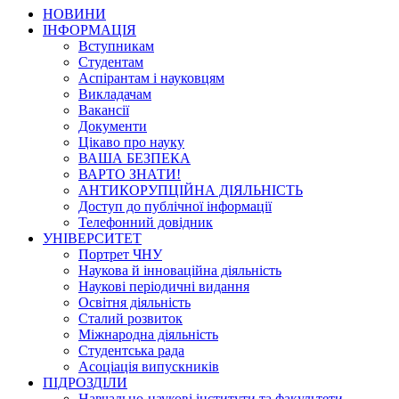
НОВИНИ
ІНФОРМАЦІЯ
Вступникам
Студентам
Аспірантам і науковцям
Викладачам
Вакансії
Документи
Цікаво про науку
ВАША БЕЗПЕКА
ВАРТО ЗНАТИ!
АНТИКОРУПЦІЙНА ДІЯЛЬНІСТЬ
Доступ до публічної інформації
Телефонний довідник
УНІВЕРСИТЕТ
Портрет ЧНУ
Наукова й інноваційна діяльність
Наукові періодичні видання
Освітня діяльність
Сталий розвиток
Міжнародна діяльність
Студентська рада
Асоціація випускників
ПІДРОЗДІЛИ
Навчально-наукові інститути та факультети