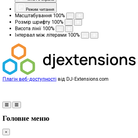
Режим читання
Масштабування
100
%
Розмір шрифту
100
%
Висота лінії
100
%
Інтервал між літерами
100
%
Плагін веб-доступності
від DJ-Extensions.com
Головне меню
×