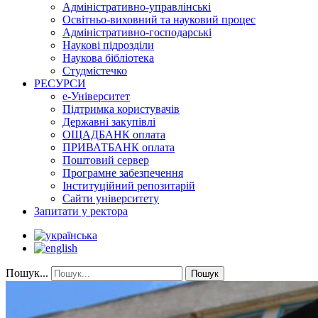
Адміністративно-управлінські
Освітньо-виховний та науковий процес
Адміністративно-господарські
Наукові підрозділи
Наукова бібліотека
Студмістечко
РЕСУРСИ
е-Університет
Підтримка користувачів
Державні закупівлі
ОЩАДБАНК оплата
ПРИВАТБАНК оплата
Поштовий сервер
Програмне забезпечення
Інституційний репозитарій
Сайти університету
Запитати у ректора
Пошук...
Пошук