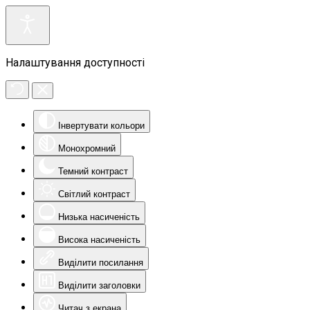
Налаштування доступності
Інвертувати кольори
Монохромний
Темний контраст
Світлий контраст
Низька насиченість
Висока насиченість
Виділити посилання
Виділити заголовки
Читач з екрана