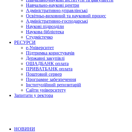
Навчально-наукові центри
Адміністративно-управлінські
Освітньо-виховний та науковий процес
Адміністративно-господарські
Наукові підрозділи
Наукова бібліотека
Студмістечко
РЕСУРСИ
е-Університет
Підтримка користувачів
Державні закупівлі
ОЩАДБАНК оплата
ПРИВАТБАНК оплата
Поштовий сервер
Програмне забезпечення
Інституційний репозитарій
Сайти університету
Запитати у ректора
НОВИНИ