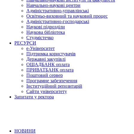
Навчально-наукові центри
Адміністративно-управлінські
Освітньо-виховний та науковий процес
Адміністративно-господарські
Наукові підрозділи
Наукова бібліотека
Студмістечко
РЕСУРСИ
е-Університет
Підтримка користувачів
Державні закупівлі
ОЩАДБАНК оплата
ПРИВАТБАНК оплата
Поштовий сервер
Програмне забезпечення
Інституційний репозитарій
Сайти університету
Запитати у ректора
НОВИНИ