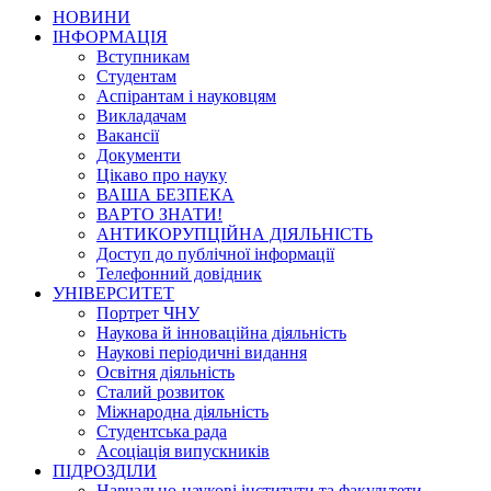
НОВИНИ
ІНФОРМАЦІЯ
Вступникам
Студентам
Аспірантам і науковцям
Викладачам
Вакансії
Документи
Цікаво про науку
ВАША БЕЗПЕКА
ВАРТО ЗНАТИ!
АНТИКОРУПЦІЙНА ДІЯЛЬНІСТЬ
Доступ до публічної інформації
Телефонний довідник
УНІВЕРСИТЕТ
Портрет ЧНУ
Наукова й інноваційна діяльність
Наукові періодичні видання
Освітня діяльність
Сталий розвиток
Міжнародна діяльність
Студентська рада
Асоціація випускників
ПІДРОЗДІЛИ
Навчально-наукові інститути та факультети