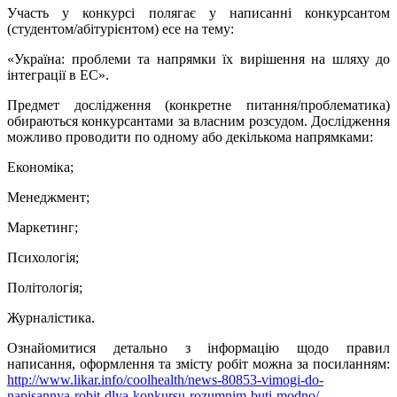
Участь у конкурсі полягає у написанні конкурсантом
(студентом/абітурієнтом) есе на тему:
«Україна: проблеми та напрямки їх вирішення на шляху до
інтеграції в ЕС».
Предмет дослідження (конкретне питання/проблематика)
обираються конкурсантами за власним розсудом. Дослідження
можливо проводити по одному або декількома напрямками:
Економіка;
Менеджмент;
Маркетинг;
Психологія;
Політологія;
Журналістика.
Ознайомитися детально з інформацію щодо правил
написання, оформлення та змісту робіт можна за посиланням:
http://www.likar.info/coolhealth/news-80853-vimogi-do-
napisannya-robit-dlya-konkursu-rozumnim-buti-modno/