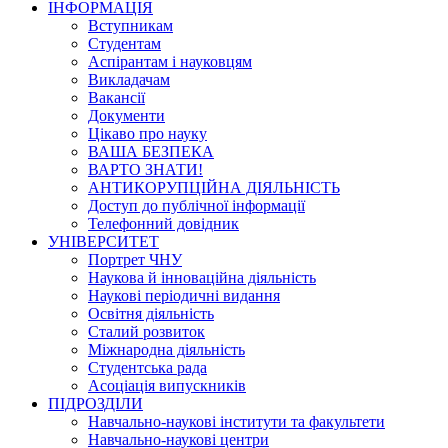
ІНФОРМАЦІЯ
Вступникам
Студентам
Аспірантам і науковцям
Викладачам
Вакансії
Документи
Цікаво про науку
ВАША БЕЗПЕКА
ВАРТО ЗНАТИ!
АНТИКОРУПЦІЙНА ДІЯЛЬНІСТЬ
Доступ до публічної інформації
Телефонний довідник
УНІВЕРСИТЕТ
Портрет ЧНУ
Наукова й інноваційна діяльність
Наукові періодичні видання
Освітня діяльність
Сталий розвиток
Міжнародна діяльність
Студентська рада
Асоціація випускників
ПІДРОЗДІЛИ
Навчально-наукові інститути та факультети
Навчально-наукові центри