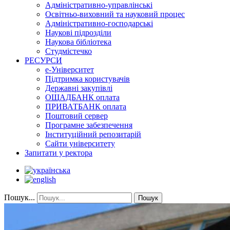
Адміністративно-управлінські
Освітньо-виховний та науковий процес
Адміністративно-господарські
Наукові підрозділи
Наукова бібліотека
Студмістечко
РЕСУРСИ
е-Університет
Підтримка користувачів
Державні закупівлі
ОЩАДБАНК оплата
ПРИВАТБАНК оплата
Поштовий сервер
Програмне забезпечення
Інституційний репозитарій
Сайти університету
Запитати у ректора
Пошук...
Пошук