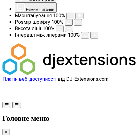
Режим читання
Масштабування
100
%
Розмір шрифту
100
%
Висота лінії
100
%
Інтервал між літерами
100
%
Плагін веб-доступності
від DJ-Extensions.com
Головне меню
×