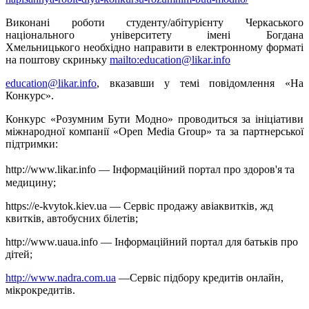
Виконані роботи студенту/абітурієнту Черкаського
національного університету імені Богдана
Хмельницького необхідно направити в електронному форматі
на поштову скриньку
mailto:
education@likar.info
education@likar.info
, вказавши у темі повідомлення «На
Конкурс».
Конкурс «Розумним Бути Модно» проводиться за ініціативи
міжнародної компанії «Open Media Group» та за партнерської
підтримки:
http://www.likar.info — Інформаційний портал про здоров'я та
медицину;
https://e-kvytok.kiev.ua — Сервіс продажу авіаквитків, жд
квитків, автобусних білетів;
http://www.uaua.info — Інформаційний портал для батьків про
дітей;
http://www.nadra.com.ua
—Сервіс підбору кредитів онлайн,
мікрокредитів.