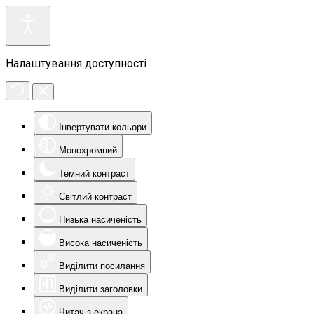
Налаштування доступності
Інвертувати кольори
Монохромний
Темний контраст
Світлий контраст
Низька насиченість
Висока насиченість
Виділити посилання
Виділити заголовки
Читач з екрана