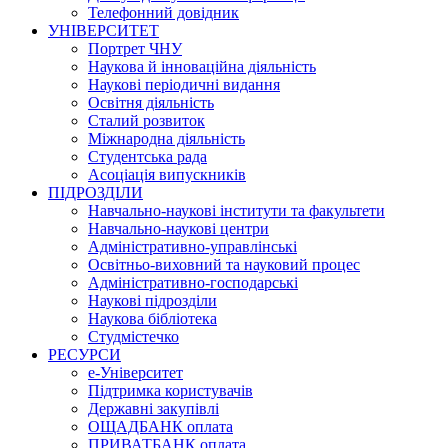
Телефонний довідник
УНІВЕРСИТЕТ
Портрет ЧНУ
Наукова й інноваційна діяльність
Наукові періодичні видання
Освітня діяльність
Сталий розвиток
Міжнародна діяльність
Студентська рада
Асоціація випускників
ПІДРОЗДІЛИ
Навчально-наукові інститути та факультети
Навчально-наукові центри
Адміністративно-управлінські
Освітньо-виховний та науковий процес
Адміністративно-господарські
Наукові підрозділи
Наукова бібліотека
Студмістечко
РЕСУРСИ
е-Університет
Підтримка користувачів
Державні закупівлі
ОЩАДБАНК оплата
ПРИВАТБАНК оплата