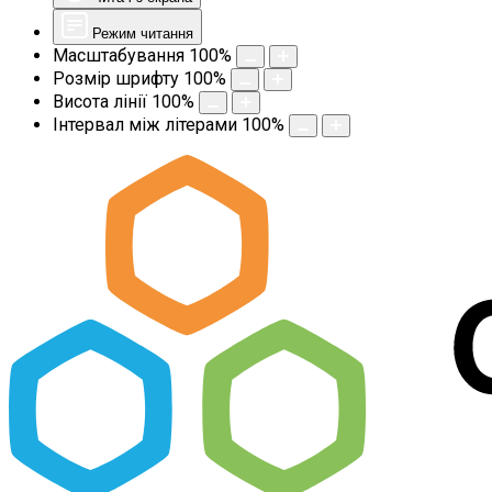
Режим читання
Масштабування
100
%
Розмір шрифту
100
%
Висота лінії
100
%
Інтервал між літерами
100
%