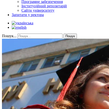
Програмне забезпечення
Інституційний репозитарій
Сайти університету
Запитати у ректора
Пошук...
Пошук