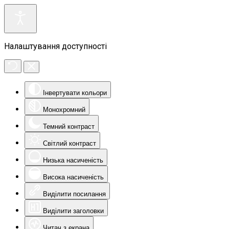
Налаштування доступності
Інвертувати кольори
Монохромний
Темний контраст
Світлий контраст
Низька насиченість
Висока насиченість
Виділити посилання
Виділити заголовки
Читач з екрана