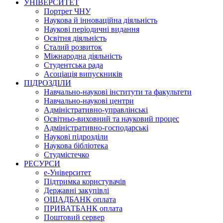
УНІВЕРСИТЕТ
Портрет ЧНУ
Наукова й інноваційна діяльність
Наукові періодичні видання
Освітня діяльність
Сталий розвиток
Міжнародна діяльність
Студентська рада
Асоціація випускників
ПІДРОЗДІЛИ
Навчально-наукові інститути та факультети
Навчально-наукові центри
Адміністративно-управлінські
Освітньо-виховний та науковий процес
Адміністративно-господарські
Наукові підрозділи
Наукова бібліотека
Студмістечко
РЕСУРСИ
е-Університет
Підтримка користувачів
Державні закупівлі
ОЩАДБАНК оплата
ПРИВАТБАНК оплата
Поштовий сервер