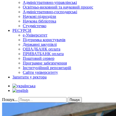
Адміністративно-управлінські
Освітньо-виховний та науковий процес
Адміністративно-господарські
Наукові підрозділи
Наукова бібліотека
Студмістечко
РЕСУРСИ
е-Університет
Підтримка користувачів
Державні закупівлі
ОЩАДБАНК оплата
ПРИВАТБАНК оплата
Поштовий сервер
Програмне забезпечення
Інституційний репозитарій
Сайти університету
Запитати у ректора
Пошук...
Пошук