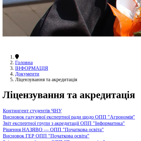
Головна
ІНФОРМАЦІЯ
Документи
Ліцензування та акредитація
Ліцензування та акредитація
Контингент студентів ЧНУ
Висновок галузевої експертної ради щодо ОПП "Агрономія"
Звіт експертної групи з акредитації ОПП "Інформатика"
Рішення НАЗЯВО — ОПП "Початкова освіта"
Висновок ГЕР ОПП "Початкова освіта"