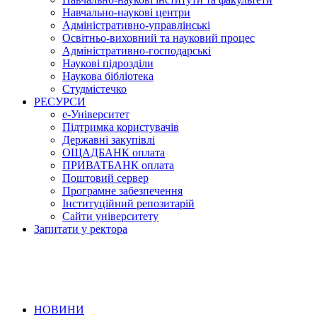
Навчально-наукові центри
Адміністративно-управлінські
Освітньо-виховний та науковий процес
Адміністративно-господарські
Наукові підрозділи
Наукова бібліотека
Студмістечко
РЕСУРСИ
е-Університет
Підтримка користувачів
Державні закупівлі
ОЩАДБАНК оплата
ПРИВАТБАНК оплата
Поштовий сервер
Програмне забезпечення
Інституційний репозитарій
Сайти університету
Запитати у ректора
НОВИНИ