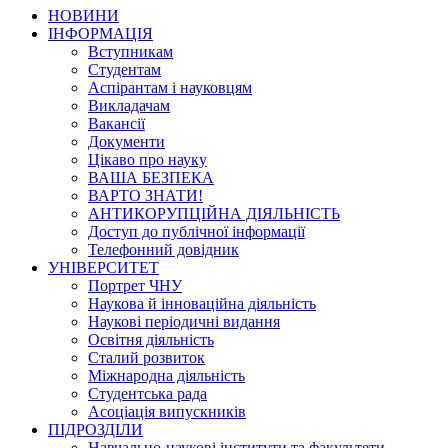
НОВИНИ
ІНФОРМАЦІЯ
Вступникам
Студентам
Аспірантам і науковцям
Викладачам
Вакансії
Документи
Цікаво про науку
ВАША БЕЗПЕКА
ВАРТО ЗНАТИ!
АНТИКОРУПЦІЙНА ДІЯЛЬНІСТЬ
Доступ до публічної інформації
Телефонний довідник
УНІВЕРСИТЕТ
Портрет ЧНУ
Наукова й інноваційна діяльність
Наукові періодичні видання
Освітня діяльність
Сталий розвиток
Міжнародна діяльність
Студентська рада
Асоціація випускників
ПІДРОЗДІЛИ
Навчально-наукові інститути та факультети