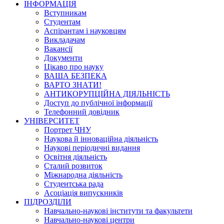
ІНФОРМАЦІЯ
Вступникам
Студентам
Аспірантам і науковцям
Викладачам
Вакансії
Документи
Цікаво про науку
ВАША БЕЗПЕКА
ВАРТО ЗНАТИ!
АНТИКОРУПЦІЙНА ДІЯЛЬНІСТЬ
Доступ до публічної інформації
Телефонний довідник
УНІВЕРСИТЕТ
Портрет ЧНУ
Наукова й інноваційна діяльність
Наукові періодичні видання
Освітня діяльність
Сталий розвиток
Міжнародна діяльність
Студентська рада
Асоціація випускників
ПІДРОЗДІЛИ
Навчально-наукові інститути та факультети
Навчально-наукові центри