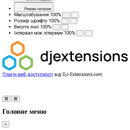
Режим читання
Масштабування
100
%
Розмір шрифту
100
%
Висота лінії
100
%
Інтервал між літерами
100
%
Плагін веб-доступності
від DJ-Extensions.com
Головне меню
×