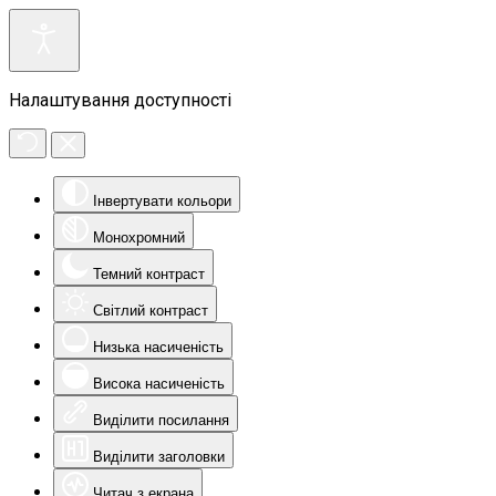
Налаштування доступності
Інвертувати кольори
Монохромний
Темний контраст
Світлий контраст
Низька насиченість
Висока насиченість
Виділити посилання
Виділити заголовки
Читач з екрана