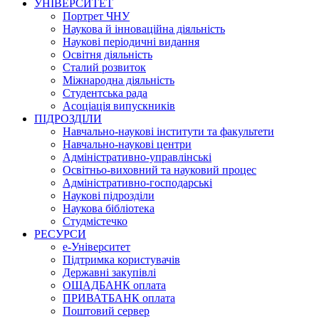
УНІВЕРСИТЕТ
Портрет ЧНУ
Наукова й інноваційна діяльність
Наукові періодичні видання
Освітня діяльність
Сталий розвиток
Міжнародна діяльність
Студентська рада
Асоціація випускників
ПІДРОЗДІЛИ
Навчально-наукові інститути та факультети
Навчально-наукові центри
Адміністративно-управлінські
Освітньо-виховний та науковий процес
Адміністративно-господарські
Наукові підрозділи
Наукова бібліотека
Студмістечко
РЕСУРСИ
е-Університет
Підтримка користувачів
Державні закупівлі
ОЩАДБАНК оплата
ПРИВАТБАНК оплата
Поштовий сервер