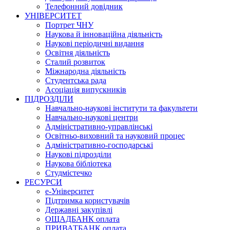
Телефонний довідник
УНІВЕРСИТЕТ
Портрет ЧНУ
Наукова й інноваційна діяльність
Наукові періодичні видання
Освітня діяльність
Сталий розвиток
Міжнародна діяльність
Студентська рада
Асоціація випускників
ПІДРОЗДІЛИ
Навчально-наукові інститути та факультети
Навчально-наукові центри
Адміністративно-управлінські
Освітньо-виховний та науковий процес
Адміністративно-господарські
Наукові підрозділи
Наукова бібліотека
Студмістечко
РЕСУРСИ
е-Університет
Підтримка користувачів
Державні закупівлі
ОЩАДБАНК оплата
ПРИВАТБАНК оплата