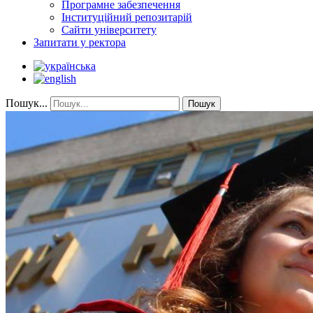
Програмне забезпечення
Інституційний репозитарій
Сайти університету
Запитати у ректора
Пошук...
Пошук