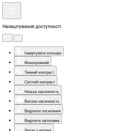
Налаштування доступності
Інвертувати кольори
Монохромний
Темний контраст
Світлий контраст
Низька насиченість
Висока насиченість
Виділити посилання
Виділити заголовки
Читач з екрана