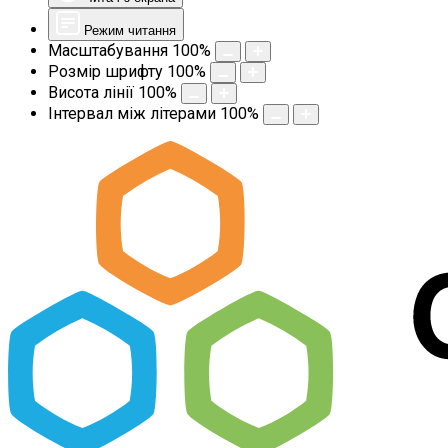
Режим читання
Масштабування
100
%
Розмір шрифту
100
%
Висота лінії
100
%
Інтервал між літерами
100
%