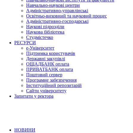
Навчально-наукові центри
Адміністративно-управлінські
Освітньо-виховний та науковий процес
Адміністративно-господарські
Наукові підрозділи
Наукова бібліотека
Студмістечко
РЕСУРСИ
е-Університет
Підтримка користувачів
Державні закупівлі
ОЩАДБАНК оплата
ПРИВАТБАНК оплата
Поштовий сервер
Програмне забезпечення
Інституційний репозитарій
Сайти університету
Запитати у ректора
НОВИНИ