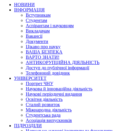
НОВИНИ
ІНФОРМАЦІЯ
Вступникам
Студентам
Аспірантам і науковцям
Викладачам
Вакансії
Документи
Цікаво про науку
ВАША БЕЗПЕКА
ВАРТО ЗНАТИ!
АНТИКОРУПЦІЙНА ДІЯЛЬНІСТЬ
Доступ до публічної інформації
Телефонний довідник
УНІВЕРСИТЕТ
Портрет ЧНУ
Наукова й інноваційна діяльність
Наукові періодичні видання
Освітня діяльність
Сталий розвиток
Міжнародна діяльність
Студентська рада
Асоціація випускників
ПІДРОЗДІЛИ
Навчально-наукові інститути та факультети