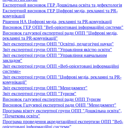
Експертний висновок ГЕР Дошкільна освіта та дефектологія
Експертний висновок ГЕР Цифрові медіа, рекламні та PR-
комунікації
Рішення НА Цифрові медіа, рекламні та PR-комунікації
Висновок ГЕР ОПП "Веб-орієнтовані інформаційні системи"
Висновок галузевої експертної ради ОПП "Цифрові медіа,
рекламні та PR-комунікації"
Звіт експертної групи ОНП "Освітні, педагогічні науки"
Звіт експертної групи ОПП "Управління якістю освіти"
Звіт експертної групи ОПП "Управління навчальним
закладом"
Звіт експертної групи ОПП «Веб-орієнтовані інформаційні
системи»
Звіт експертної групи ОПП "Цифрові медіа, рекламні та PR-
комунікації"
Звіт експертної групи ОНП "Менеджмент"
Звіт експертної групи ОПП "Туризм"
Висновок галузевої експертної ради ОПП Туризм
Висновок Галузевої експертної ради ОНП "Менеджмент"
Програма візиту експертної групи ОПП "Дошкільна освіта",
"Початкова освіта"
Програма проведення акредитаційної експертизи ОПП "Веб-
орієнтовані інформаційні системи"