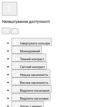
Налаштування доступності
Інвертувати кольори
Монохромний
Темний контраст
Світлий контраст
Низька насиченість
Висока насиченість
Виділити посилання
Виділити заголовки
Читач з екрана