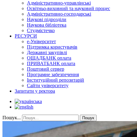
Адміністративно-управлінські
Освітньо-виховний та науковий процес
Адміністративно-господарські
Наукові підрозділи
Наукова бібліотека
Студмістечко
РЕСУРСИ
е-Університет
Підтримка користувачів
Державні закупівлі
ОЩАДБАНК оплата
ПРИВАТБАНК оплата
Поштовий сервер
Програмне забезпечення
Інституційний репозитарій
Сайти університету
Запитати у ректора
Пошук...
Пошук