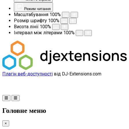
Режим читання
Масштабування
100
%
Розмір шрифту
100
%
Висота лінії
100
%
Інтервал між літерами
100
%
Плагін веб-доступності
від DJ-Extensions.com
Головне меню
×