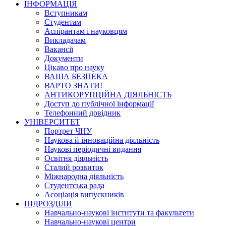
ІНФОРМАЦІЯ
Вступникам
Студентам
Аспірантам і науковцям
Викладачам
Вакансії
Документи
Цікаво про науку
ВАША БЕЗПЕКА
ВАРТО ЗНАТИ!
АНТИКОРУПЦІЙНА ДІЯЛЬНІСТЬ
Доступ до публічної інформації
Телефонний довідник
УНІВЕРСИТЕТ
Портрет ЧНУ
Наукова й інноваційна діяльність
Наукові періодичні видання
Освітня діяльність
Сталий розвиток
Міжнародна діяльність
Студентська рада
Асоціація випускників
ПІДРОЗДІЛИ
Навчально-наукові інститути та факультети
Навчально-наукові центри