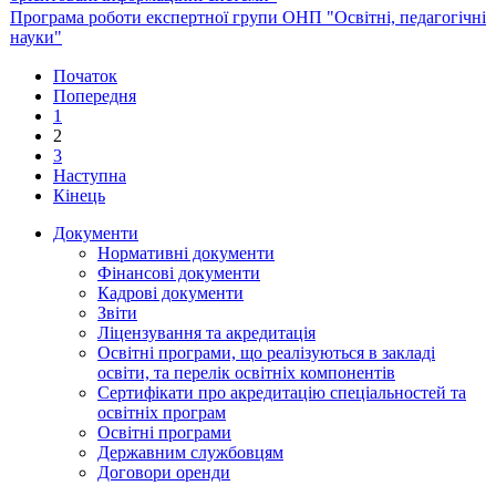
Програма роботи експертної групи ОНП "Освітні, педагогічні
науки"
Початок
Попередня
1
2
3
Наступна
Кінець
Документи
Нормативні документи
Фінансові документи
Кадрові документи
Звіти
Ліцензування та акредитація
Освітні програми, що реалізуються в закладі
освіти, та перелік освітніх компонентів
Сертифікати про акредитацію спеціальностей та
освітніх програм
Освітні програми
Державним службовцям
Договори оренди