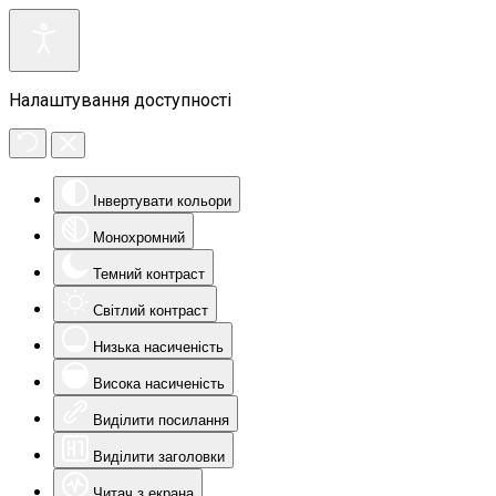
Налаштування доступності
Інвертувати кольори
Монохромний
Темний контраст
Світлий контраст
Низька насиченість
Висока насиченість
Виділити посилання
Виділити заголовки
Читач з екрана