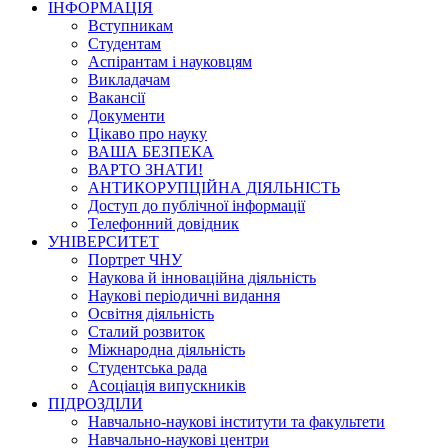
ІНФОРМАЦІЯ
Вступникам
Студентам
Аспірантам і науковцям
Викладачам
Вакансії
Документи
Цікаво про науку
ВАША БЕЗПЕКА
ВАРТО ЗНАТИ!
АНТИКОРУПЦІЙНА ДІЯЛЬНІСТЬ
Доступ до публічної інформації
Телефонний довідник
УНІВЕРСИТЕТ
Портрет ЧНУ
Наукова й інноваційна діяльність
Наукові періодичні видання
Освітня діяльність
Сталий розвиток
Міжнародна діяльність
Студентська рада
Асоціація випускників
ПІДРОЗДІЛИ
Навчально-наукові інститути та факультети
Навчально-наукові центри