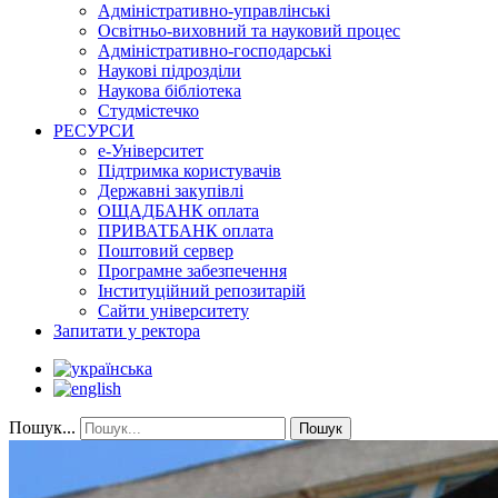
Адміністративно-управлінські
Освітньо-виховний та науковий процес
Адміністративно-господарські
Наукові підрозділи
Наукова бібліотека
Студмістечко
РЕСУРСИ
е-Університет
Підтримка користувачів
Державні закупівлі
ОЩАДБАНК оплата
ПРИВАТБАНК оплата
Поштовий сервер
Програмне забезпечення
Інституційний репозитарій
Сайти університету
Запитати у ректора
Пошук...
Пошук