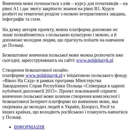
Вивчення мови починається з азів – курсу для початківців – на
рівні А1 і дає змогу закріпити знання на рівні В1. Курси
розбиті на тематичні розділи з низкою інтерактивних завдань,
інфографік та схем.
На думку авторів проекту, мовна платформа допоможе не
лише познайомитись з польською культурою і мовою, а й
допоможе молодим людям, що прагнуть поїхати на навчання
до Польщі.
Безкоштовне вивчення польської мови можна розпочати вже
сьогодні, зареєструвавшись на сайті:
www.polskijazyk.pl
Створення безкоштовної онлайн-
платформи
www.polskijazyk.pl
є ініціативою польського фонду
«Вікно На Схід» в рамках програми Міністерства
Закордонних Справ Республіки Польща «Співпраця в царині
публічної дипломатії 2015». Проект покликаний сприяти
вивченню польської мови шляхом створення комплексної і
безкоштовної Інтернет-платформи по вивченню мови, яка
скерована до молодих людей в Україні, Білорусі, Росії та
інших країнах, що володіють російською і планують навчатися
у Польщі.
ІНФОРМАЦІЯ