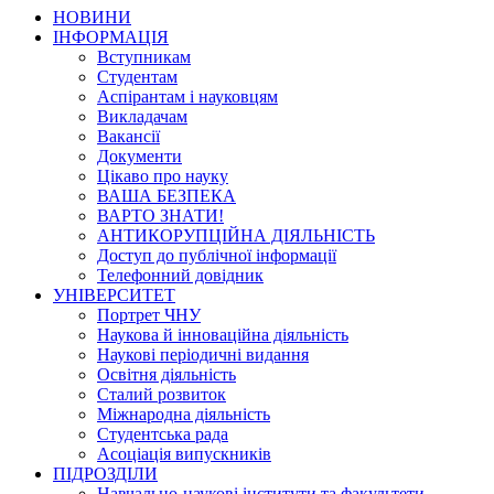
НОВИНИ
ІНФОРМАЦІЯ
Вступникам
Студентам
Аспірантам і науковцям
Викладачам
Вакансії
Документи
Цікаво про науку
ВАША БЕЗПЕКА
ВАРТО ЗНАТИ!
АНТИКОРУПЦІЙНА ДІЯЛЬНІСТЬ
Доступ до публічної інформації
Телефонний довідник
УНІВЕРСИТЕТ
Портрет ЧНУ
Наукова й інноваційна діяльність
Наукові періодичні видання
Освітня діяльність
Сталий розвиток
Міжнародна діяльність
Студентська рада
Асоціація випускників
ПІДРОЗДІЛИ
Навчально-наукові інститути та факультети