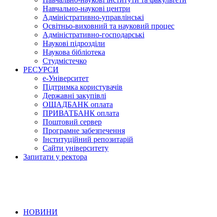
Навчально-наукові центри
Адміністративно-управлінські
Освітньо-виховний та науковий процес
Адміністративно-господарські
Наукові підрозділи
Наукова бібліотека
Студмістечко
РЕСУРСИ
е-Університет
Підтримка користувачів
Державні закупівлі
ОЩАДБАНК оплата
ПРИВАТБАНК оплата
Поштовий сервер
Програмне забезпечення
Інституційний репозитарій
Сайти університету
Запитати у ректора
НОВИНИ