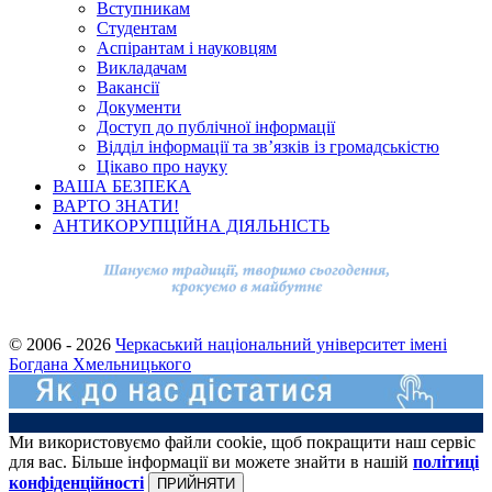
Вступникам
Студентам
Аспірантам і науковцям
Викладачам
Вакансії
Документи
Доступ до публічної інформації
Відділ інформації та зв’язків із громадськістю
Цікаво про науку
ВАША БЕЗПЕКА
ВАРТО ЗНАТИ!
АНТИКОРУПЦІЙНА ДІЯЛЬНІСТЬ
© 2006 - 2026
Черкаський національний університет імені
Богдана Хмельницького
Ми використовуємо файли cookie, щоб покращити наш сервіс
для вас. Більше інформації ви можете знайти в нашій
політиці
конфіденційності
ПРИЙНЯТИ