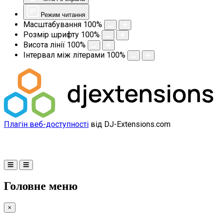
Режим читання
Масштабування
100
%
Розмір шрифту
100
%
Висота лінії
100
%
Інтервал між літерами
100
%
Плагін веб-доступності
від DJ-Extensions.com
Головне меню
×