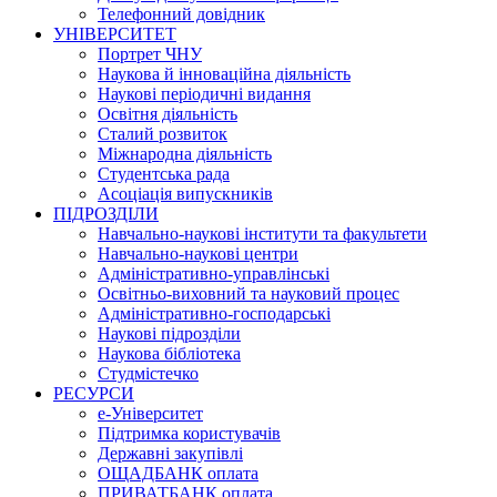
Телефонний довідник
УНІВЕРСИТЕТ
Портрет ЧНУ
Наукова й інноваційна діяльність
Наукові періодичні видання
Освітня діяльність
Сталий розвиток
Міжнародна діяльність
Студентська рада
Асоціація випускників
ПІДРОЗДІЛИ
Навчально-наукові інститути та факультети
Навчально-наукові центри
Адміністративно-управлінські
Освітньо-виховний та науковий процес
Адміністративно-господарські
Наукові підрозділи
Наукова бібліотека
Студмістечко
РЕСУРСИ
е-Університет
Підтримка користувачів
Державні закупівлі
ОЩАДБАНК оплата
ПРИВАТБАНК оплата