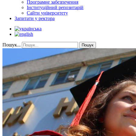
Програмне забезпечення
Інституційний репозитарій
Сайти університету
Запитати у ректора
Пошук...
Пошук