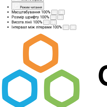
Режим читання
Масштабування
100
%
Розмір шрифту
100
%
Висота лінії
100
%
Інтервал між літерами
100
%