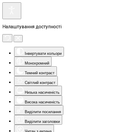
Налаштування доступності
Інвертувати кольори
Монохромний
Темний контраст
Світлий контраст
Низька насиченість
Висока насиченість
Виділити посилання
Виділити заголовки
Читач з екрана