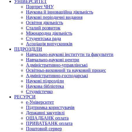
УНІВЕРСИТЕТ
Портрет ЧНУ
Наукова й інноваційна діяльність
Наукові періодичні видання
Освітня діяльність
Сталий розвиток
Міжнародна діяльність
Студентська рада
Асоціація випускників
ПІДРОЗДІЛИ
Навчально-наукові інститути та факультети
Навчально-наукові центри
Адміністративно-управлінські
Освітньо-виховний та науковий процес
Адміністративно-господарські
Наукові підрозділи
Наукова бібліотека
Студмістечко
РЕСУРСИ
е-Університет
Підтримка користувачів
Державні закупівлі
ОЩАДБАНК оплата
ПРИВАТБАНК оплата
Поштовий сервер