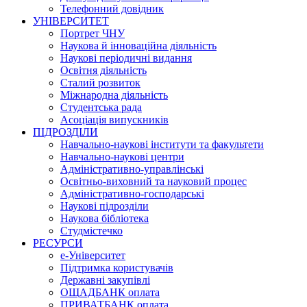
Телефонний довідник
УНІВЕРСИТЕТ
Портрет ЧНУ
Наукова й інноваційна діяльність
Наукові періодичні видання
Освітня діяльність
Сталий розвиток
Міжнародна діяльність
Студентська рада
Асоціація випускників
ПІДРОЗДІЛИ
Навчально-наукові інститути та факультети
Навчально-наукові центри
Адміністративно-управлінські
Освітньо-виховний та науковий процес
Адміністративно-господарські
Наукові підрозділи
Наукова бібліотека
Студмістечко
РЕСУРСИ
е-Університет
Підтримка користувачів
Державні закупівлі
ОЩАДБАНК оплата
ПРИВАТБАНК оплата