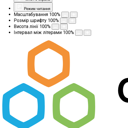
Режим читання
Масштабування
100
%
Розмір шрифту
100
%
Висота лінії
100
%
Інтервал між літерами
100
%