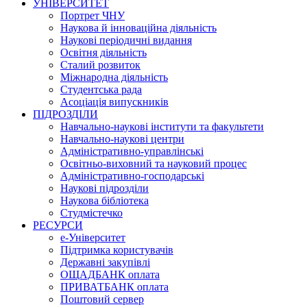
УНІВЕРСИТЕТ
Портрет ЧНУ
Наукова й інноваційна діяльність
Наукові періодичні видання
Освітня діяльність
Сталий розвиток
Міжнародна діяльність
Студентська рада
Асоціація випускників
ПІДРОЗДІЛИ
Навчально-наукові інститути та факультети
Навчально-наукові центри
Адміністративно-управлінські
Освітньо-виховний та науковий процес
Адміністративно-господарські
Наукові підрозділи
Наукова бібліотека
Студмістечко
РЕСУРСИ
е-Університет
Підтримка користувачів
Державні закупівлі
ОЩАДБАНК оплата
ПРИВАТБАНК оплата
Поштовий сервер