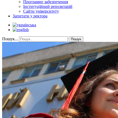
Програмне забезпечення
Інституційний репозитарій
Сайти університету
Запитати у ректора
Пошук...
Пошук