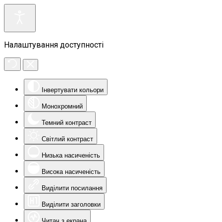
Налаштування доступності
Інвертувати кольори
Монохромний
Темний контраст
Світлий контраст
Низька насиченість
Висока насиченість
Виділити посилання
Виділити заголовки
Читач з екрана