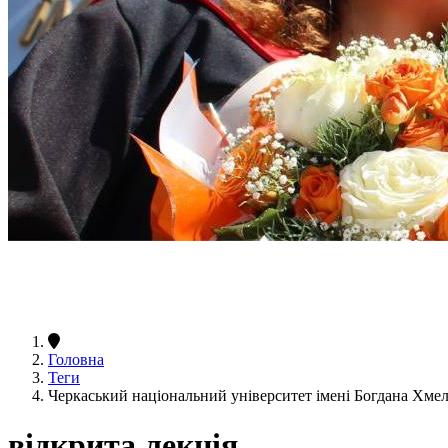
Головна
Теги
Черкаський національний університет імені Богдана Хме
відкрита лекція