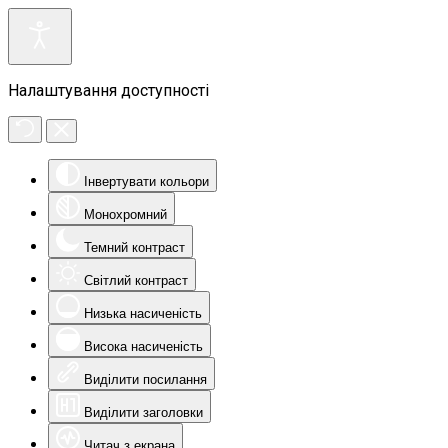
Налаштування доступності
Інвертувати кольори
Монохромний
Темний контраст
Світлий контраст
Низька насиченість
Висока насиченість
Виділити посилання
Виділити заголовки
Читач з екрана