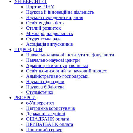
УНІВЕРСИТЕТ
Портрет ЧНУ
Наукова й інноваційна діяльність
Наукові періодичні видання
Освітня діяльність
Сталий розвиток
Міжнародна діяльність
Студентська рада
Асоціація випускників
ПІДРОЗДІЛИ
Навчально-наукові інститути та факультети
Навчально-наукові центри
Адміністративно-управлінські
Освітньо-виховний та науковий процес
Адміністративно-господарські
Наукові підрозділи
Наукова бібліотека
Студмістечко
РЕСУРСИ
е-Університет
Підтримка користувачів
Державні закупівлі
ОЩАДБАНК оплата
ПРИВАТБАНК оплата
Поштовий сервер