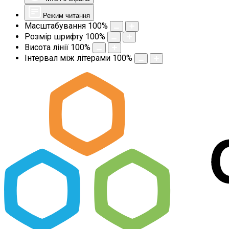
Режим читання
Масштабування
100
%
Розмір шрифту
100
%
Висота лінії
100
%
Інтервал між літерами
100
%