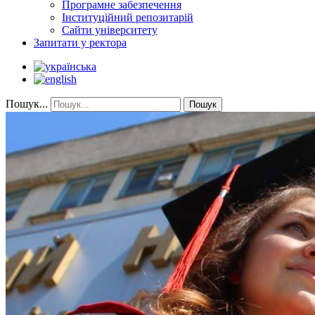
Програмне забезпечення
Інституційний репозитарій
Сайти університету
Запитати у ректора
Пошук...
Пошук