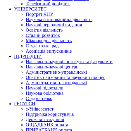
Телефонний довідник
УНІВЕРСИТЕТ
Портрет ЧНУ
Наукова й інноваційна діяльність
Наукові періодичні видання
Освітня діяльність
Сталий розвиток
Міжнародна діяльність
Студентська рада
Асоціація випускників
ПІДРОЗДІЛИ
Навчально-наукові інститути та факультети
Навчально-наукові центри
Адміністративно-управлінські
Освітньо-виховний та науковий процес
Адміністративно-господарські
Наукові підрозділи
Наукова бібліотека
Студмістечко
РЕСУРСИ
е-Університет
Підтримка користувачів
Державні закупівлі
ОЩАДБАНК оплата
ПРИВАТБАНК оплата