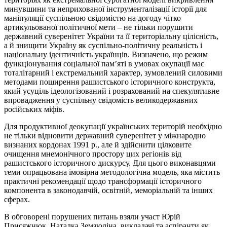
минувшини та неприхованої інструменталізації історії для
маніпуляції суспільною свідомістю на догоду чітко
артикульованої політичної мети – не тільки порушити
державний суверенітет України та її територіальну цілісність,
а й знищити Україну як суспільно-політичну реальність і
національну ідентичність українців. Визначено, що режим
функціонування соціальної пам’яті в умовах окупації має
тоталітарний і екстремальний характер, зумовлений силовими
методами поширення рашистського історичного конструкта,
який усуціль ідеологізований і розрахований на спекулятивне
впровадження у суспільну свідомість великодержавних
російських міфів.
Для продуктивної деокупації українських територій необхідно
не тільки відновити державний суверенітет у міжнародно
визнаних кордонах 1991 р., але й здійснити цілковите
очищення мнемонічного простору цих регіонів від
рашистського історичного дискурсу. Для цього виконавцями
теми опрацьована імовірна методологічна модель, яка містить
практичні рекомендації щодо трансформації історичного
компонента в законодавчій, освітній, меморіальній та інших
сферах.
В обговорені порушених питань взяли участ Юрій
Присяжнюк, Наталка
Земзюліна
, викладачі та аспіранти як