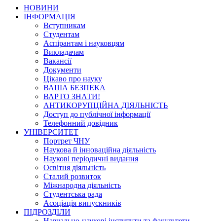
НОВИНИ
ІНФОРМАЦІЯ
Вступникам
Студентам
Аспірантам і науковцям
Викладачам
Вакансії
Документи
Цікаво про науку
ВАША БЕЗПЕКА
ВАРТО ЗНАТИ!
АНТИКОРУПЦІЙНА ДІЯЛЬНІСТЬ
Доступ до публічної інформації
Телефонний довідник
УНІВЕРСИТЕТ
Портрет ЧНУ
Наукова й інноваційна діяльність
Наукові періодичні видання
Освітня діяльність
Сталий розвиток
Міжнародна діяльність
Студентська рада
Асоціація випускників
ПІДРОЗДІЛИ
Навчально-наукові інститути та факультети