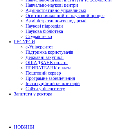
Навчально-наукові центри
Адміністративно-управлінські
Освітньо-виховний та науковий процес
Адміністративно-господарські
Наукові підрозділи
Наукова бібліотека
Студмістечко
РЕСУРСИ
е-Університет
Підтримка користувачів
Державні закупівлі
ОЩАДБАНК оплата
ПРИВАТБАНК оплата
Поштовий сервер
Програмне забезпечення
Інституційний репозитарій
Сайти університету
Запитати у ректора
НОВИНИ