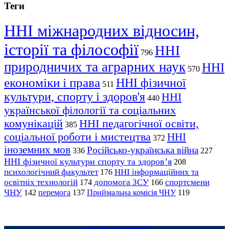
Теги
ННІ міжнародних відносин,
історії та філософії
ННІ
796
природничих та аграрних наук
ННІ
570
економіки і права
ННІ фізичної
511
культури, спорту і здоров'я
ННІ
440
української філології та соціальних
комунікацій
ННІ педагогічної освіти,
385
соціальної роботи і мистецтва
ННІ
372
іноземних мов
Російсько-українська війна
336
227
ННІ фізичної культури спорту та здоров’я
208
психологічний факультет
ННІ інформаційних та
176
освітніх технологій
допомога ЗСУ
спортсмени
174
166
ЧНУ
перемога
142
137
Приймальна комісія ЧНУ
119