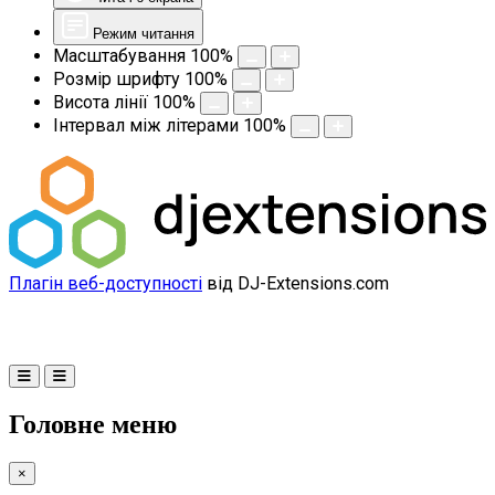
Режим читання
Масштабування
100
%
Розмір шрифту
100
%
Висота лінії
100
%
Інтервал між літерами
100
%
Плагін веб-доступності
від DJ-Extensions.com
Головне меню
×