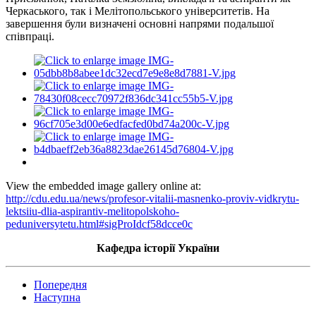
Черкаського, так і Мелітопольського університетів. На
завершення були визначені основні напрями подальшої
співпраці.
View the embedded image gallery online at:
http://cdu.edu.ua/news/profesor-vitalii-masnenko-proviv-vidkrytu-
lektsiiu-dlia-aspirantiv-melitopolskoho-
peduniversytetu.html#sigProIdcf58dcce0c
Кафедра історії України
Попередня
Наступна