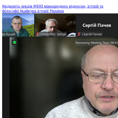
#відкрита лекція
#ННІ міжнародних відносин, історії та
філософії
#кафедра історії України