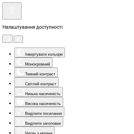
Налаштування доступності
Інвертувати кольори
Монохромний
Темний контраст
Світлий контраст
Низька насиченість
Висока насиченість
Виділити посилання
Виділити заголовки
Читач з екрана