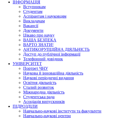
ІНФОРМАЦІЯ
Вступникам
Студентам
Аспірантам і науковцям
Викладачам
Вакансії
Документи
Цікаво про науку
ВАША БЕЗПЕКА
ВАРТО ЗНАТИ!
АНТИКОРУПЦІЙНА ДІЯЛЬНІСТЬ
Доступ до публічної інформації
Телефонний довідник
УНІВЕРСИТЕТ
Портрет ЧНУ
Наукова й інноваційна діяльність
Наукові періодичні видання
Освітня діяльність
Сталий розвиток
Міжнародна діяльність
Студентська рада
Асоціація випускників
ПІДРОЗДІЛИ
Навчально-наукові інститути та факультети
Навчально-наукові центри