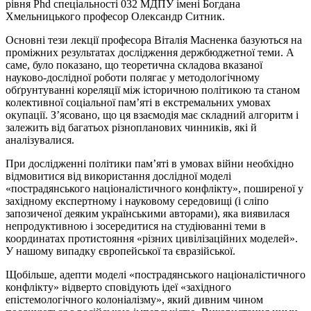
рівня
Рhd
спеціальності 032
МДПУ
імені Богдана
Хмельницького професор Олександр Ситник.
Основні тези лекції професора Віталія
Масненка
базуються на
проміжних результатах дослідження держбюджетної теми. А
саме, було показано, що теоретична складова вказаної
науково-дослідної роботи полягає у методологічному
обґрунтуванні кореляції між історичною політикою та станом
колективної соціальної пам’яті в екстремальних умовах
окупації. З’ясовано, що ця взаємодія має складний алгоритм і
залежить від багатьох різнопланових чинників, які й
аналізувалися.
При дослідженні політики пам’яті в умовах війни необхідно
відмовитися від використання дослідної моделі
«пострадянського націоналістичного конфлікту», поширеної у
західному експертному і науковому середовищі (і сліпо
запозиченої деяким українськими авторами), яка виявилася
непродуктивною і зосередитися на студіюванні теми в
координатах протистояння «різних цивілізаційних моделей».
У нашому випадку європейської та євразійської.
Щобільше, адепти моделі «пострадянського націоналістичного
конфлікту» відверто сповідують ідеї «західного
епістемологічного колоніалізму», який дивним чином