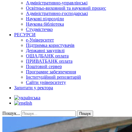
Адміністративно-управлінські
Освітньо-виховний та науковий процес
Адміністративно-господарські
Наукові підрозділи
Наукова бібліотека
Студмістечко
РЕСУРСИ
е-Університет
Підтримка користувачів
Державні закупівлі
ОЩАДБАНК оплата
ПРИВАТБАНК оплата
Поштовий сервер
Програмне забезпечення
Інституційний репозитарій
Сайти університету
Запитати у ректора
Пошук...
Пошук