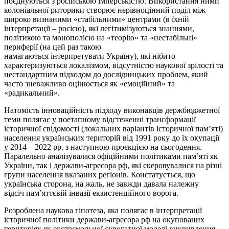
поєднуються з російською імперськістю. Використання ними
колоніальної риторики створює нерівноцінний поділ між
широко визнаними «стабільними» центрами (в їхній
інтерпретації –
росією
), які легітимізуються знаннями,
політикою та монополією на «теорію» та «нестабільні»
периферії (на цей раз такою
намагаються інтерпретувати Україну), які нібито
характеризуються локалізмом, відсутністю наукової зрілості та
нестандартним підходом до дослідницьких проблем, який
часто зневажливо оцінюється як «емоційний» та
«радикальний».
Натомість інноваційність підходу виконавців держбюджетної
теми полягає у поетапному відстеженні трансформації
історичної свідомості (локальних варіантів історичної пам’яті)
населення українських територій від 1991 року до їх окупації
у 2014 – 2022 рр. з наступною проєкцією на сьогодення.
Паралельно аналізувалася офіційними політиками пам’яті як
України, так і держави-агресора
рф
, які скеровувалися на різні
групи населення вказаних регіонів. Констатується, що
українська сторона, на жаль, не завжди давала належну
відсіч
пам’яттєвій
інвазії екзистенційного ворога.
Розроблена наукова гіпотеза, яка полягає в інтерпретації
історичної політики держави-агресора
рф
на окупованих
територіях як екстремальної сурогатної моделі викривлення