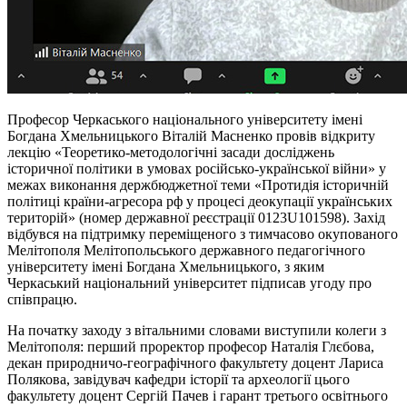
Професор Черкаського національного університету імені
Богдана Хмельницького Віталій Масненко провів відкриту
лекцію «Теоретико-методологічні засади досліджень
історичної політики в умовах російсько-української війни» у
межах виконання держбюджетної теми «Протидія історичній
політиці країни-агресора
рф
у процесі деокупації українських
територій» (номер державної реєстрації 0123U101598). Захід
відбувся на підтримку переміщеного з тимчасово окупованого
Мелітополя Мелітопольського державного педагогічного
університету імені Богдана Хмельницького, з яким
Черкаський національний університет підписав угоду про
співпрацю.
На початку заходу з вітальними словами виступили колеги з
Мелітополя: перший проректор професор Наталія Глєбова,
декан природничо-географічного факультету доцент Лариса
Полякова, завідувач кафедри історії та археології цього
факультету доцент Сергій
Пачев
і гарант третього освітнього