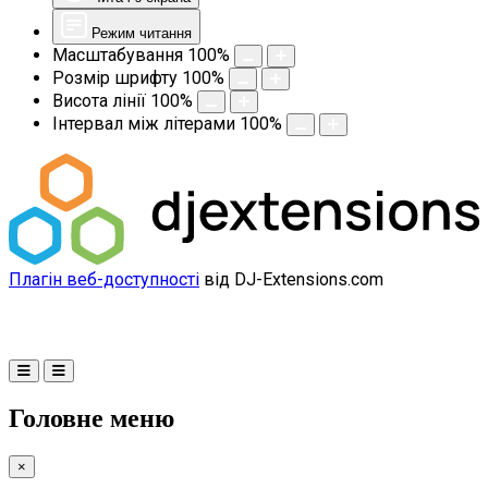
Режим читання
Масштабування
100
%
Розмір шрифту
100
%
Висота лінії
100
%
Інтервал між літерами
100
%
Плагін веб-доступності
від DJ-Extensions.com
Головне меню
×