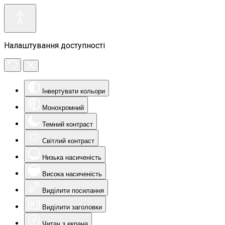
Налаштування доступності
Інвертувати кольори
Монохромний
Темний контраст
Світлий контраст
Низька насиченість
Висока насиченість
Виділити посилання
Виділити заголовки
Читач з екрана