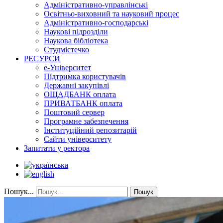
Адміністративно-управлінські
Освітньо-виховний та науковий процес
Адміністративно-господарські
Наукові підрозділи
Наукова бібліотека
Студмістечко
РЕСУРСИ
е-Університет
Підтримка користувачів
Державні закупівлі
ОЩАДБАНК оплата
ПРИВАТБАНК оплата
Поштовий сервер
Програмне забезпечення
Інституційний репозитарій
Сайти університету
Запитати у ректора
Пошук...
Пошук