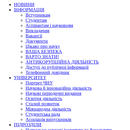
НОВИНИ
ІНФОРМАЦІЯ
Вступникам
Студентам
Аспірантам і науковцям
Викладачам
Вакансії
Документи
Цікаво про науку
ВАША БЕЗПЕКА
ВАРТО ЗНАТИ!
АНТИКОРУПЦІЙНА ДІЯЛЬНІСТЬ
Доступ до публічної інформації
Телефонний довідник
УНІВЕРСИТЕТ
Портрет ЧНУ
Наукова й інноваційна діяльність
Наукові періодичні видання
Освітня діяльність
Сталий розвиток
Міжнародна діяльність
Студентська рада
Асоціація випускників
ПІДРОЗДІЛИ
Навчально-наукові інститути та факультети