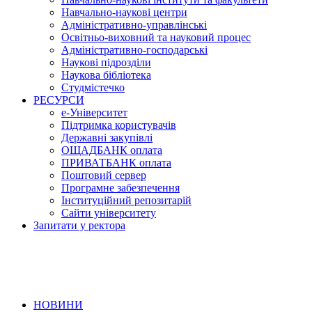
Навчально-наукові центри
Адміністративно-управлінські
Освітньо-виховний та науковий процес
Адміністративно-господарські
Наукові підрозділи
Наукова бібліотека
Студмістечко
РЕСУРСИ
е-Університет
Підтримка користувачів
Державні закупівлі
ОЩАДБАНК оплата
ПРИВАТБАНК оплата
Поштовий сервер
Програмне забезпечення
Інституційний репозитарій
Сайти університету
Запитати у ректора
НОВИНИ