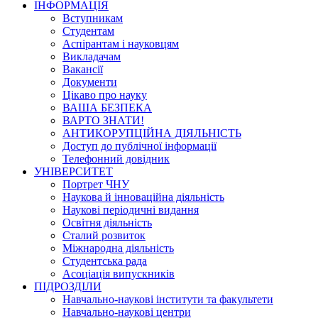
ІНФОРМАЦІЯ
Вступникам
Студентам
Аспірантам і науковцям
Викладачам
Вакансії
Документи
Цікаво про науку
ВАША БЕЗПЕКА
ВАРТО ЗНАТИ!
АНТИКОРУПЦІЙНА ДІЯЛЬНІСТЬ
Доступ до публічної інформації
Телефонний довідник
УНІВЕРСИТЕТ
Портрет ЧНУ
Наукова й інноваційна діяльність
Наукові періодичні видання
Освітня діяльність
Сталий розвиток
Міжнародна діяльність
Студентська рада
Асоціація випускників
ПІДРОЗДІЛИ
Навчально-наукові інститути та факультети
Навчально-наукові центри