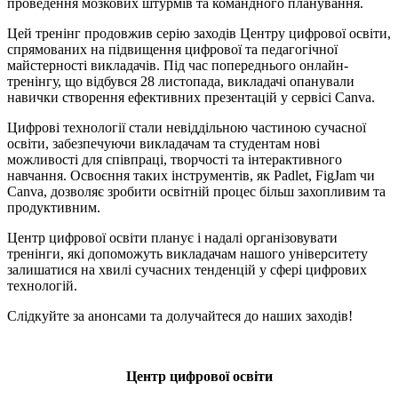
проведення мозкових штурмів та командного планування.
Цей тренінг продовжив серію заходів Центру цифрової освіти,
спрямованих на підвищення цифрової та педагогічної
майстерності викладачів. Під час попереднього онлайн-
тренінгу, що відбувся 28 листопада, викладачі опанували
навички створення ефективних презентацій у сервісі Canva.
Цифрові технології стали невіддільною частиною сучасної
освіти, забезпечуючи викладачам та студентам нові
можливості для співпраці, творчості та інтерактивного
навчання. Освоєння таких інструментів, як Padlet, FigJam чи
Canva, дозволяє зробити освітній процес більш захопливим та
продуктивним.
Центр цифрової освіти планує і надалі організовувати
тренінги, які допоможуть викладачам нашого університету
залишатися на хвилі сучасних тенденцій у сфері цифрових
технологій.
Слідкуйте за анонсами та долучайтеся до наших заходів!
Центр цифрової освіти