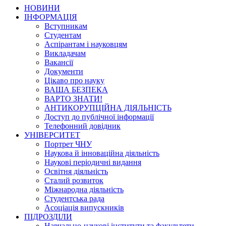
НОВИНИ
ІНФОРМАЦІЯ
Вступникам
Студентам
Аспірантам і науковцям
Викладачам
Вакансії
Документи
Цікаво про науку
ВАША БЕЗПЕКА
ВАРТО ЗНАТИ!
АНТИКОРУПЦІЙНА ДІЯЛЬНІСТЬ
Доступ до публічної інформації
Телефонний довідник
УНІВЕРСИТЕТ
Портрет ЧНУ
Наукова й інноваційна діяльність
Наукові періодичні видання
Освітня діяльність
Сталий розвиток
Міжнародна діяльність
Студентська рада
Асоціація випускників
ПІДРОЗДІЛИ
Навчально-наукові інститути та факультети