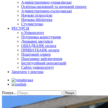
Адміністративно-управлінські
Освітньо-виховний та науковий процес
Адміністративно-господарські
Наукові підрозділи
Наукова бібліотека
Студмістечко
РЕСУРСИ
е-Університет
Підтримка користувачів
Державні закупівлі
ОЩАДБАНК оплата
ПРИВАТБАНК оплата
Поштовий сервер
Програмне забезпечення
Інституційний репозитарій
Сайти університету
Запитати у ректора
Пошук...
Пошук