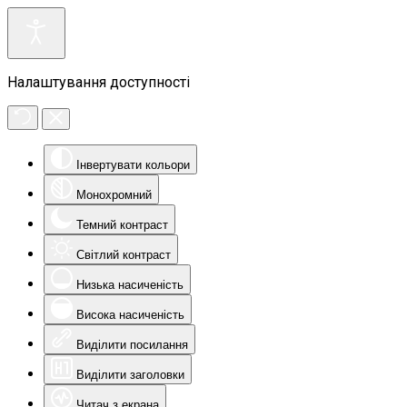
Налаштування доступності
Інвертувати кольори
Монохромний
Темний контраст
Світлий контраст
Низька насиченість
Висока насиченість
Виділити посилання
Виділити заголовки
Читач з екрана