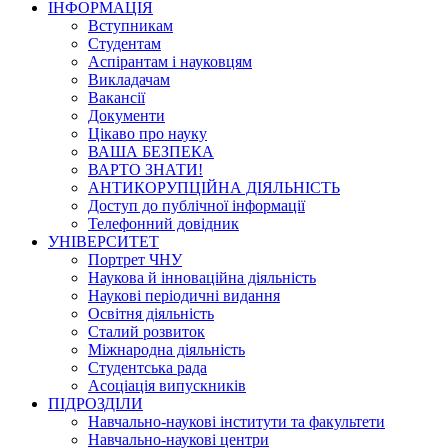
ІНФОРМАЦІЯ
Вступникам
Студентам
Аспірантам і науковцям
Викладачам
Вакансії
Документи
Цікаво про науку
ВАША БЕЗПЕКА
ВАРТО ЗНАТИ!
АНТИКОРУПЦІЙНА ДІЯЛЬНІСТЬ
Доступ до публічної інформації
Телефонний довідник
УНІВЕРСИТЕТ
Портрет ЧНУ
Наукова й інноваційна діяльність
Наукові періодичні видання
Освітня діяльність
Сталий розвиток
Міжнародна діяльність
Студентська рада
Асоціація випускників
ПІДРОЗДІЛИ
Навчально-наукові інститути та факультети
Навчально-наукові центри