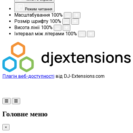
Режим читання
Масштабування
100
%
Розмір шрифту
100
%
Висота лінії
100
%
Інтервал між літерами
100
%
Плагін веб-доступності
від DJ-Extensions.com
Головне меню
×