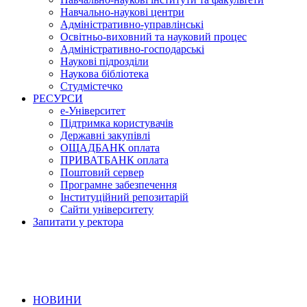
Навчально-наукові центри
Адміністративно-управлінські
Освітньо-виховний та науковий процес
Адміністративно-господарські
Наукові підрозділи
Наукова бібліотека
Студмістечко
РЕСУРСИ
е-Університет
Підтримка користувачів
Державні закупівлі
ОЩАДБАНК оплата
ПРИВАТБАНК оплата
Поштовий сервер
Програмне забезпечення
Інституційний репозитарій
Сайти університету
Запитати у ректора
НОВИНИ