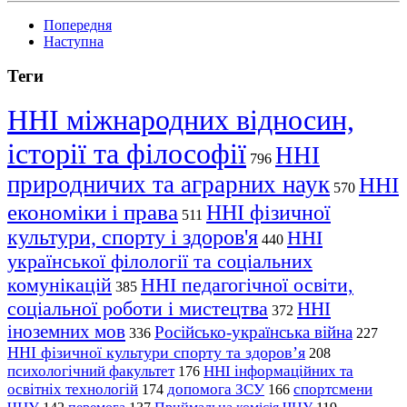
Попередня
Наступна
Теги
ННІ міжнародних відносин,
історії та філософії
ННІ
796
природничих та аграрних наук
ННІ
570
економіки і права
ННІ фізичної
511
культури, спорту і здоров'я
ННІ
440
української філології та соціальних
комунікацій
ННІ педагогічної освіти,
385
соціальної роботи і мистецтва
ННІ
372
іноземних мов
Російсько-українська війна
336
227
ННІ фізичної культури спорту та здоров’я
208
психологічний факультет
ННІ інформаційних та
176
освітніх технологій
допомога ЗСУ
спортсмени
174
166