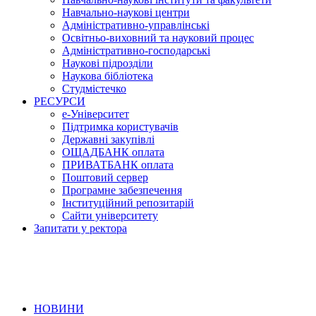
Навчально-наукові центри
Адміністративно-управлінські
Освітньо-виховний та науковий процес
Адміністративно-господарські
Наукові підрозділи
Наукова бібліотека
Студмістечко
РЕСУРСИ
е-Університет
Підтримка користувачів
Державні закупівлі
ОЩАДБАНК оплата
ПРИВАТБАНК оплата
Поштовий сервер
Програмне забезпечення
Інституційний репозитарій
Сайти університету
Запитати у ректора
НОВИНИ