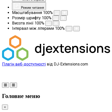
Режим читання
Масштабування
100
%
Розмір шрифту
100
%
Висота лінії
100
%
Інтервал між літерами
100
%
Плагін веб-доступності
від DJ-Extensions.com
Головне меню
×