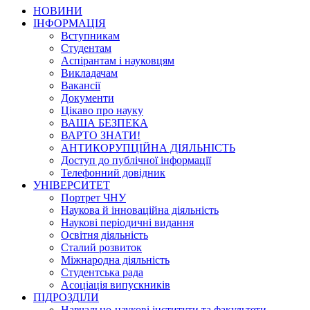
НОВИНИ
ІНФОРМАЦІЯ
Вступникам
Студентам
Аспірантам і науковцям
Викладачам
Вакансії
Документи
Цікаво про науку
ВАША БЕЗПЕКА
ВАРТО ЗНАТИ!
АНТИКОРУПЦІЙНА ДІЯЛЬНІСТЬ
Доступ до публічної інформації
Телефонний довідник
УНІВЕРСИТЕТ
Портрет ЧНУ
Наукова й інноваційна діяльність
Наукові періодичні видання
Освітня діяльність
Сталий розвиток
Міжнародна діяльність
Студентська рада
Асоціація випускників
ПІДРОЗДІЛИ
Навчально-наукові інститути та факультети