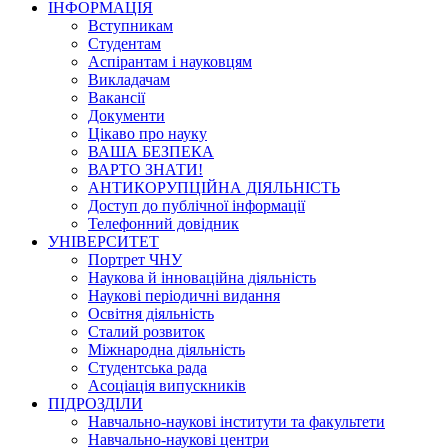
ІНФОРМАЦІЯ
Вступникам
Студентам
Аспірантам і науковцям
Викладачам
Вакансії
Документи
Цікаво про науку
ВАША БЕЗПЕКА
ВАРТО ЗНАТИ!
АНТИКОРУПЦІЙНА ДІЯЛЬНІСТЬ
Доступ до публічної інформації
Телефонний довідник
УНІВЕРСИТЕТ
Портрет ЧНУ
Наукова й інноваційна діяльність
Наукові періодичні видання
Освітня діяльність
Сталий розвиток
Міжнародна діяльність
Студентська рада
Асоціація випускників
ПІДРОЗДІЛИ
Навчально-наукові інститути та факультети
Навчально-наукові центри