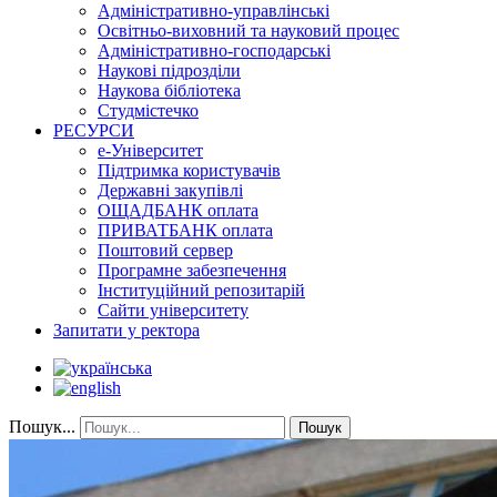
Адміністративно-управлінські
Освітньо-виховний та науковий процес
Адміністративно-господарські
Наукові підрозділи
Наукова бібліотека
Студмістечко
РЕСУРСИ
е-Університет
Підтримка користувачів
Державні закупівлі
ОЩАДБАНК оплата
ПРИВАТБАНК оплата
Поштовий сервер
Програмне забезпечення
Інституційний репозитарій
Сайти університету
Запитати у ректора
Пошук...
Пошук