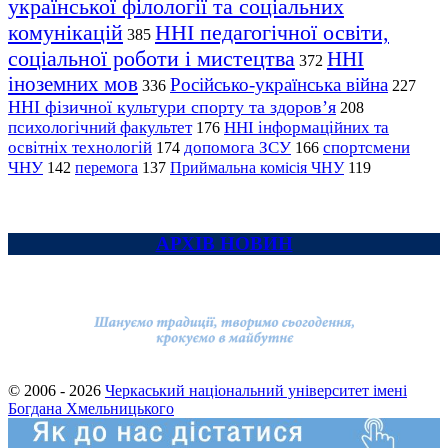
української філології та соціальних
комунікацій
ННІ педагогічної освіти,
385
соціальної роботи і мистецтва
ННІ
372
іноземних мов
Російсько-українська війна
336
227
ННІ фізичної культури спорту та здоров’я
208
психологічний факультет
ННІ інформаційних та
176
освітніх технологій
допомога ЗСУ
спортсмени
174
166
ЧНУ
перемога
142
137
Приймальна комісія ЧНУ
119
АРХІВ НОВИН
© 2006 - 2026
Черкаський національний університет імені
Богдана Хмельницького