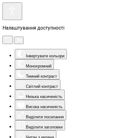
Налаштування доступності
Інвертувати кольори
Монохромний
Темний контраст
Світлий контраст
Низька насиченість
Висока насиченість
Виділити посилання
Виділити заголовки
Читач з екрана