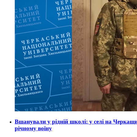
Вшанували у рідній школі: у селі на Черкащ
річному воїну