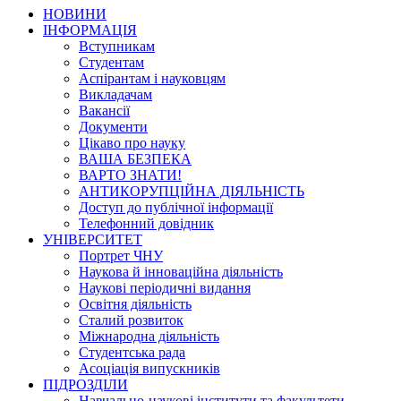
НОВИНИ
ІНФОРМАЦІЯ
Вступникам
Студентам
Аспірантам і науковцям
Викладачам
Вакансії
Документи
Цікаво про науку
ВАША БЕЗПЕКА
ВАРТО ЗНАТИ!
АНТИКОРУПЦІЙНА ДІЯЛЬНІСТЬ
Доступ до публічної інформації
Телефонний довідник
УНІВЕРСИТЕТ
Портрет ЧНУ
Наукова й інноваційна діяльність
Наукові періодичні видання
Освітня діяльність
Сталий розвиток
Міжнародна діяльність
Студентська рада
Асоціація випускників
ПІДРОЗДІЛИ
Навчально-наукові інститути та факультети