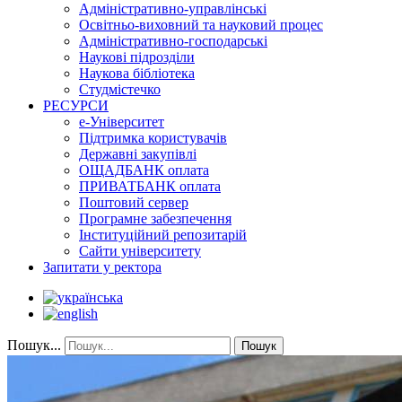
Адміністративно-управлінські
Освітньо-виховний та науковий процес
Адміністративно-господарські
Наукові підрозділи
Наукова бібліотека
Студмістечко
РЕСУРСИ
е-Університет
Підтримка користувачів
Державні закупівлі
ОЩАДБАНК оплата
ПРИВАТБАНК оплата
Поштовий сервер
Програмне забезпечення
Інституційний репозитарій
Сайти університету
Запитати у ректора
Пошук...
Пошук