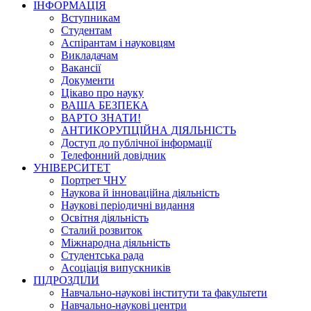
ІНФОРМАЦІЯ
Вступникам
Студентам
Аспірантам і науковцям
Викладачам
Вакансії
Документи
Цікаво про науку
ВАША БЕЗПЕКА
ВАРТО ЗНАТИ!
АНТИКОРУПЦІЙНА ДІЯЛЬНІСТЬ
Доступ до публічної інформації
Телефонний довідник
УНІВЕРСИТЕТ
Портрет ЧНУ
Наукова й інноваційна діяльність
Наукові періодичні видання
Освітня діяльність
Сталий розвиток
Міжнародна діяльність
Студентська рада
Асоціація випускників
ПІДРОЗДІЛИ
Навчально-наукові інститути та факультети
Навчально-наукові центри