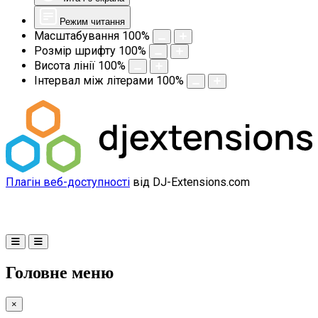
Режим читання
Масштабування
100
%
Розмір шрифту
100
%
Висота лінії
100
%
Інтервал між літерами
100
%
Плагін веб-доступності
від DJ-Extensions.com
Головне меню
×