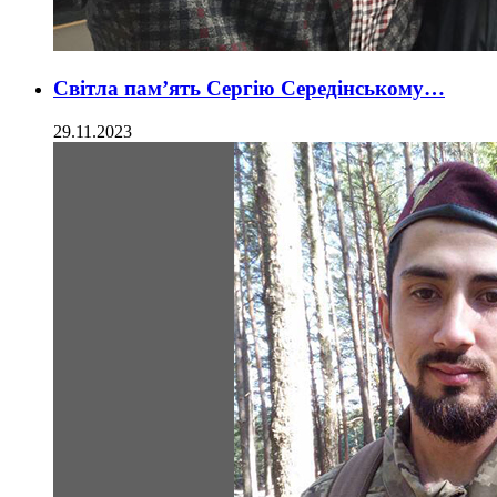
Світла пам’ять Сергію Середінському…
29.11.2023