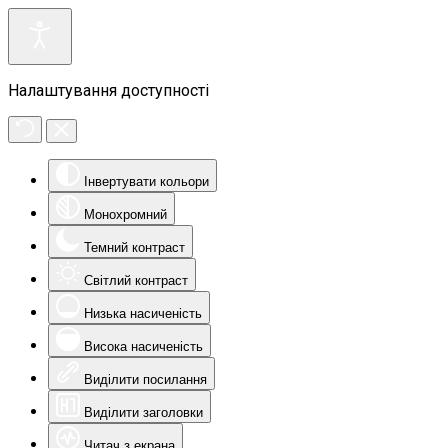
Налаштування доступності
Інвертувати кольори
Монохромний
Темний контраст
Світлий контраст
Низька насиченість
Висока насиченість
Виділити посилання
Виділити заголовки
Читач з екрана