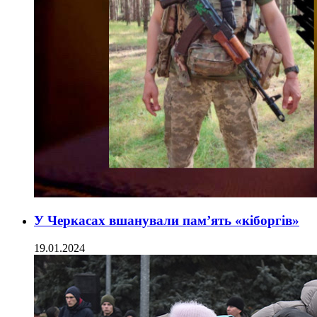
У Черкасах вшанували пам’ять «кіборгів»
19.01.2024