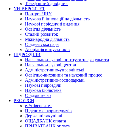
Телефонний довідник
УНІВЕРСИТЕТ
Портрет ЧНУ
Наукова й інноваційна діяльність
Наукові періодичні видання
Освітня діяльність
Сталий розвиток
Міжнародна діяльність
Студентська рада
Асоціація випускників
ПІДРОЗДІЛИ
Навчально-наукові інститути та факультети
Навчально-наукові центри
Адміністративно-управлінські
Освітньо-виховний та науковий процес
Адміністративно-господарські
Наукові підрозділи
Наукова бібліотека
Студмістечко
РЕСУРСИ
е-Університет
Підтримка користувачів
Державні закупівлі
ОЩАДБАНК оплата
ПРИВАТБАНК оплата