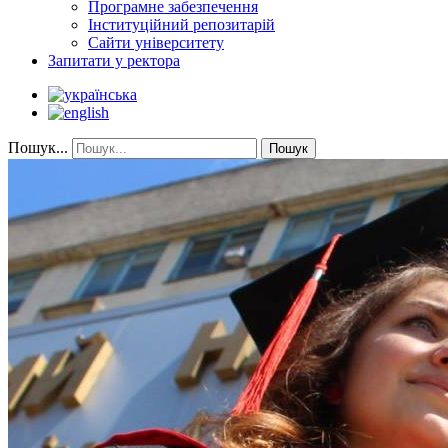
Програмне забезпечення
Інституційний репозитарій
Сайти університету
Запитати у ректора
Пошук...
Пошук