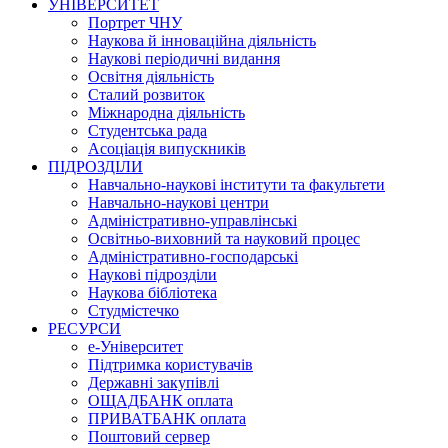
УНІВЕРСИТЕТ
Портрет ЧНУ
Наукова й інноваційна діяльність
Наукові періодичні видання
Освітня діяльність
Сталий розвиток
Міжнародна діяльність
Студентська рада
Асоціація випускників
ПІДРОЗДІЛИ
Навчально-наукові інститути та факультети
Навчально-наукові центри
Адміністративно-управлінські
Освітньо-виховний та науковий процес
Адміністративно-господарські
Наукові підрозділи
Наукова бібліотека
Студмістечко
РЕСУРСИ
е-Університет
Підтримка користувачів
Державні закупівлі
ОЩАДБАНК оплата
ПРИВАТБАНК оплата
Поштовий сервер