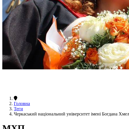
Головна
Теги
Черкаський національний університет імені Богдана Х
МХП