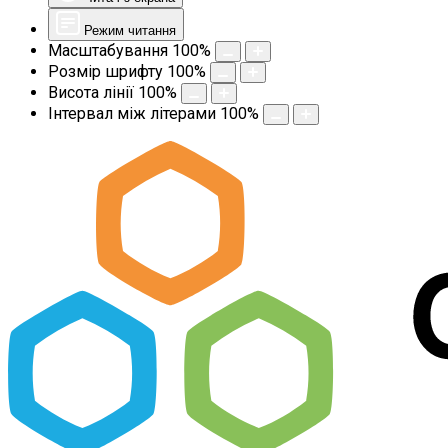
Режим читання
Масштабування
100
%
Розмір шрифту
100
%
Висота лінії
100
%
Інтервал між літерами
100
%