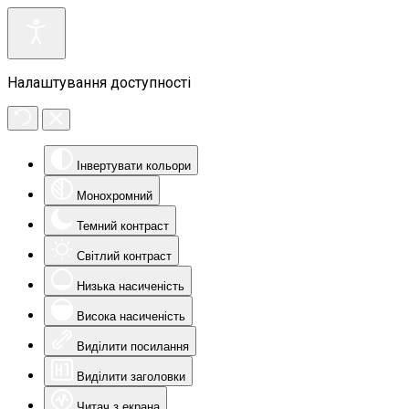
Налаштування доступності
Інвертувати кольори
Монохромний
Темний контраст
Світлий контраст
Низька насиченість
Висока насиченість
Виділити посилання
Виділити заголовки
Читач з екрана