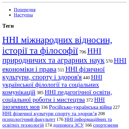
Попередня
Наступна
Теги
ННІ міжнародних відносин,
історії та філософії
ННІ
796
природничих та аграрних наук
ННІ
570
економіки і права
ННІ фізичної
511
культури, спорту і здоров'я
ННІ
440
української філології та соціальних
комунікацій
ННІ педагогічної освіти,
385
соціальної роботи і мистецтва
ННІ
372
іноземних мов
Російсько-українська війна
336
227
ННІ фізичної культури спорту та здоров’я
208
психологічний факультет
ННІ інформаційних та
176
освітніх технологій
допомога ЗСУ
спортсмени
174
166