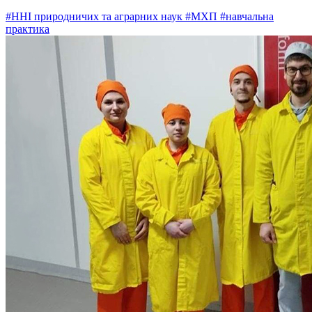
#ННІ природничих та аграрних наук
#МХП
#навчальна
практика