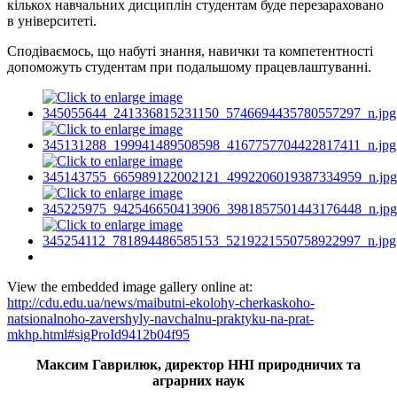
кількох навчальних дисциплін студентам буде перезараховано
в університеті.
Сподіваємось, що набуті знання, навички та компетентності
допоможуть студентам при подальшому працевлаштуванні.
View the embedded image gallery online at:
http://cdu.edu.ua/news/maibutni-ekolohy-cherkaskoho-
natsionalnoho-zavershyly-navchalnu-praktyku-na-prat-
mkhp.html#sigProId9412b04f95
Максим Гаврилюк, директор ННІ природничих та
аграрних наук