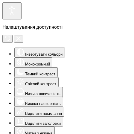
Налаштування доступності
Інвертувати кольори
Монохромний
Темний контраст
Світлий контраст
Низька насиченість
Висока насиченість
Виділити посилання
Виділити заголовки
Читач з екрана