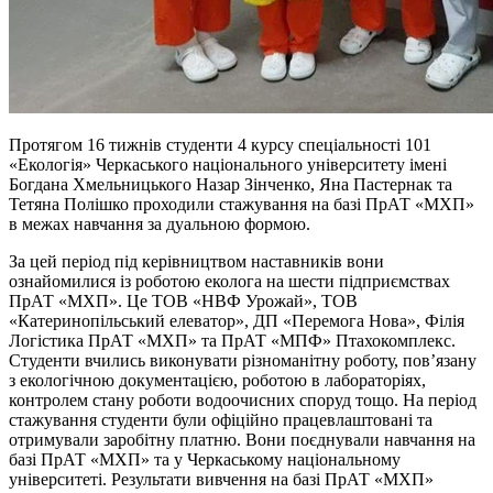
Протягом 16 тижнів студенти 4 курсу спеціальності 101
«Екологія» Черкаського національного університету імені
Богдана Хмельницького Назар Зінченко, Яна Пастернак та
Тетяна Полішко проходили стажування на базі ПрАТ «МХП»
в межах навчання за дуальною формою.
За цей період під керівництвом наставників вони
ознайомилися із роботою еколога на шести підприємствах
ПрАТ «МХП». Це ТОВ «НВФ Урожай», ТОВ
«Катеринопільський елеватор», ДП «Перемога Нова», Філія
Логістика ПрАТ «МХП» та ПрАТ «МПФ» Птахокомплекс.
Студенти вчились виконувати різноманітну роботу, пов’язану
з екологічною документацією, роботою в лабораторіях,
контролем стану роботи водоочисних споруд тощо. На період
стажування студенти були офіційно працевлаштовані та
отримували заробітну платню. Вони поєднували навчання на
базі ПрАТ «МХП» та у Черкаському національному
університеті. Результати вивчення на базі ПрАТ «МХП»