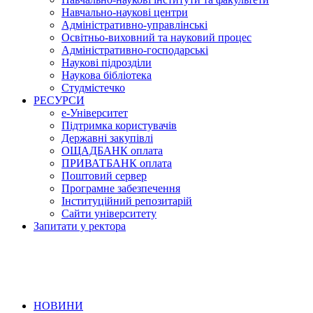
Навчально-наукові центри
Адміністративно-управлінські
Освітньо-виховний та науковий процес
Адміністративно-господарські
Наукові підрозділи
Наукова бібліотека
Студмістечко
РЕСУРСИ
е-Університет
Підтримка користувачів
Державні закупівлі
ОЩАДБАНК оплата
ПРИВАТБАНК оплата
Поштовий сервер
Програмне забезпечення
Інституційний репозитарій
Сайти університету
Запитати у ректора
НОВИНИ