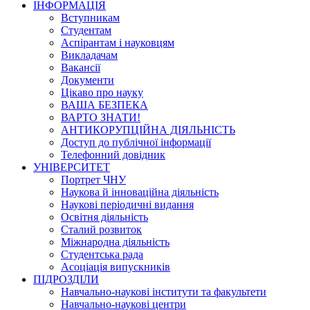
ІНФОРМАЦІЯ
Вступникам
Студентам
Аспірантам і науковцям
Викладачам
Вакансії
Документи
Цікаво про науку
ВАША БЕЗПЕКА
ВАРТО ЗНАТИ!
АНТИКОРУПЦІЙНА ДІЯЛЬНІСТЬ
Доступ до публічної інформації
Телефонний довідник
УНІВЕРСИТЕТ
Портрет ЧНУ
Наукова й інноваційна діяльність
Наукові періодичні видання
Освітня діяльність
Сталий розвиток
Міжнародна діяльність
Студентська рада
Асоціація випускників
ПІДРОЗДІЛИ
Навчально-наукові інститути та факультети
Навчально-наукові центри