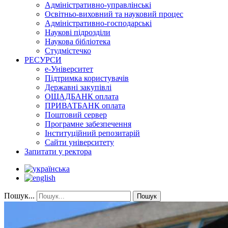
Адміністративно-управлінські
Освітньо-виховний та науковий процес
Адміністративно-господарські
Наукові підрозділи
Наукова бібліотека
Студмістечко
РЕСУРСИ
е-Університет
Підтримка користувачів
Державні закупівлі
ОЩАДБАНК оплата
ПРИВАТБАНК оплата
Поштовий сервер
Програмне забезпечення
Інституційний репозитарій
Сайти університету
Запитати у ректора
Пошук...
Пошук