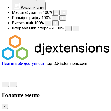
Режим читання
Масштабування
100
%
Розмір шрифту
100
%
Висота лінії
100
%
Інтервал між літерами
100
%
Плагін веб-доступності
від DJ-Extensions.com
Головне меню
×