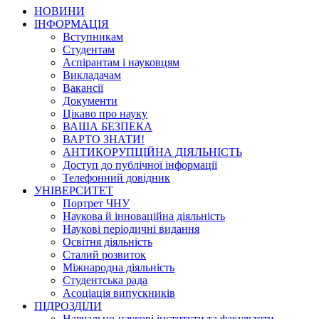
НОВИНИ
ІНФОРМАЦІЯ
Вступникам
Студентам
Аспірантам і науковцям
Викладачам
Вакансії
Документи
Цікаво про науку
ВАША БЕЗПЕКА
ВАРТО ЗНАТИ!
АНТИКОРУПЦІЙНА ДІЯЛЬНІСТЬ
Доступ до публічної інформації
Телефонний довідник
УНІВЕРСИТЕТ
Портрет ЧНУ
Наукова й інноваційна діяльність
Наукові періодичні видання
Освітня діяльність
Сталий розвиток
Міжнародна діяльність
Студентська рада
Асоціація випускників
ПІДРОЗДІЛИ
Навчально-наукові інститути та факультети