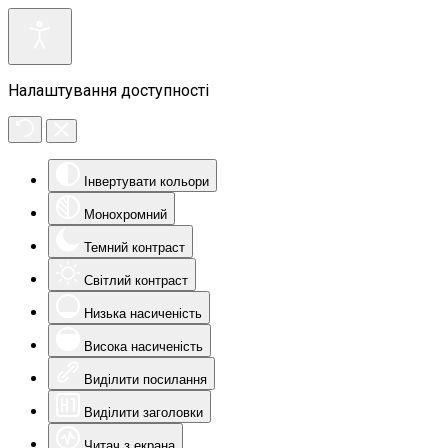
Налаштування доступності
Інвертувати кольори
Монохромний
Темний контраст
Світлий контраст
Низька насиченість
Висока насиченість
Виділити посилання
Виділити заголовки
Читач з екрана