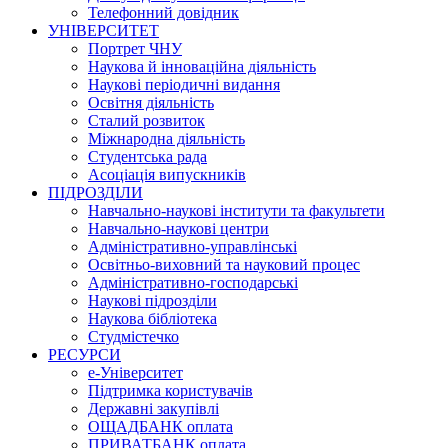
Телефонний довідник
УНІВЕРСИТЕТ
Портрет ЧНУ
Наукова й інноваційна діяльність
Наукові періодичні видання
Освітня діяльність
Сталий розвиток
Міжнародна діяльність
Студентська рада
Асоціація випускників
ПІДРОЗДІЛИ
Навчально-наукові інститути та факультети
Навчально-наукові центри
Адміністративно-управлінські
Освітньо-виховний та науковий процес
Адміністративно-господарські
Наукові підрозділи
Наукова бібліотека
Студмістечко
РЕСУРСИ
е-Університет
Підтримка користувачів
Державні закупівлі
ОЩАДБАНК оплата
ПРИВАТБАНК оплата