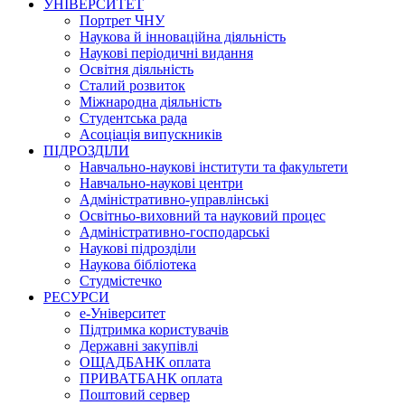
УНІВЕРСИТЕТ
Портрет ЧНУ
Наукова й інноваційна діяльність
Наукові періодичні видання
Освітня діяльність
Сталий розвиток
Міжнародна діяльність
Студентська рада
Асоціація випускників
ПІДРОЗДІЛИ
Навчально-наукові інститути та факультети
Навчально-наукові центри
Адміністративно-управлінські
Освітньо-виховний та науковий процес
Адміністративно-господарські
Наукові підрозділи
Наукова бібліотека
Студмістечко
РЕСУРСИ
е-Університет
Підтримка користувачів
Державні закупівлі
ОЩАДБАНК оплата
ПРИВАТБАНК оплата
Поштовий сервер