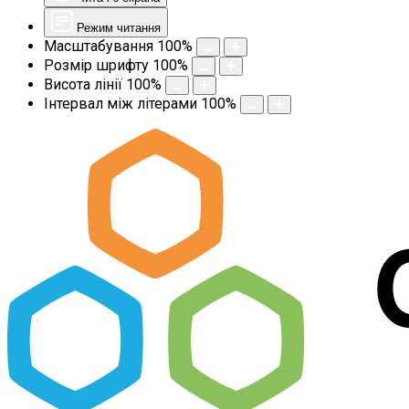
Режим читання
Масштабування
100
%
Розмір шрифту
100
%
Висота лінії
100
%
Інтервал між літерами
100
%