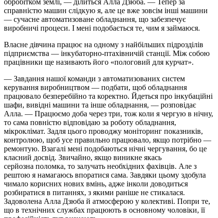
обробітком землі, — ділиться Алла Дзюба. — Тепер за
справністю машин слідкую я, але це вже зовсім інші машини
— сучасне автоматизоване обладнання, що забезпечує
виробничі процеси. І мені подобається те, чим я займаюся.
Власне дівчина працює на одному з найбільших підрозділів
підприємства — інкубаторно-птахівничій станції. Між собою
працівники ще називають його «пологовий для курчат».
— Завдання нашої команди з автоматизованих систем
керування виробництвом — подбати, щоб обладнання
працювало безперебійно та коректно. Йдеться про інкубаційні
шафи, вивідні машини та інше обладнання, — розповідає
Алла. — Працюємо доба через три, тож коли я чергую в нічну,
то сама повністю відповідаю за роботу обладнання,
мікроклімат. Задля цього проводжу моніторинг показників,
контролюю, щоб усе правильно працювало, якщо потрібно —
ремонтую. Взагалі мені подобаються нічні чергування, бо це
класний досвід. Звичайно, якщо виникне якась
серйозна
поломка
, то залучать необхідних фахівців. Але з
рештою я намагаюсь впоратися сама. Завдяки цьому здобула
чимало корисних нових вмінь, адже інколи доводиться
розбиратися в питаннях, з якими раніше не стикалася.
Задоволена Алла Дзюба й атмосферою у колективі. Попри те,
що в технічних службах працюють в основному чоловіки, її