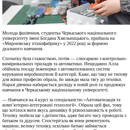
Молода фахівчиня, студентка Черкаського національного
університету імені Богдана Хмельницького, прийшла на
«Миронівську птахофабрику» у 2022 році за формою
дуального навчання.
Спочатку була стажисткою, потім — слюсаркою з контрольно-
вимірювальних приладів та автоматики. Нещодавно Алла
обійняла посаду інженерки з автоматизованих систем
керування виробництвом II категорії. Каже, що таку не типову
для жінки професію обрала, бо завжди мала тягу до техніки.
Наразі дівчина набирається досвіду в новій ролі та продовжує
навчання в Черкаському національному університеті.
— Навчаюся на 4 курсі за спеціальністю «Автоматизація та
комп’ютерно-інтегровані технології». Обрала цей фах, тому
що хотілося мати якусь динаміку й різноплановість в роботі.
Техніку любила ще з дитинства, адже багато часу проводила з
батьком та дідусем. Спостерігала як вони ремонтують
машини, велику техніку, оскільки батько займається