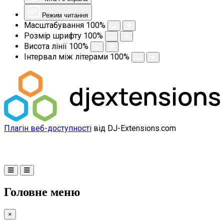
Режим читання
Масштабування
100
%
Розмір шрифту
100
%
Висота лінії
100
%
Інтервал між літерами
100
%
Плагін веб-доступності
від DJ-Extensions.com
Головне меню
×