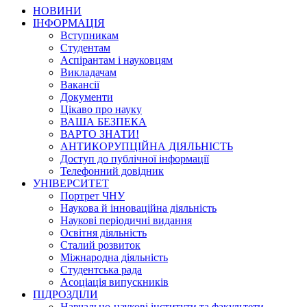
НОВИНИ
ІНФОРМАЦІЯ
Вступникам
Студентам
Аспірантам і науковцям
Викладачам
Вакансії
Документи
Цікаво про науку
ВАША БЕЗПЕКА
ВАРТО ЗНАТИ!
АНТИКОРУПЦІЙНА ДІЯЛЬНІСТЬ
Доступ до публічної інформації
Телефонний довідник
УНІВЕРСИТЕТ
Портрет ЧНУ
Наукова й інноваційна діяльність
Наукові періодичні видання
Освітня діяльність
Сталий розвиток
Міжнародна діяльність
Студентська рада
Асоціація випускників
ПІДРОЗДІЛИ
Навчально-наукові інститути та факультети