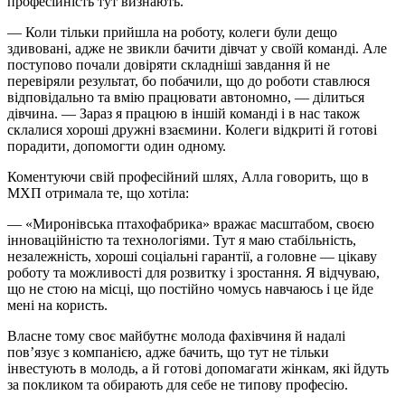
професійність тут визнають.
— Коли тільки прийшла на роботу, колеги були дещо
здивовані, адже не звикли бачити дівчат у своїй команді. Але
поступово почали довіряти складніші завдання й не
перевіряли результат, бо побачили, що до роботи ставлюся
відповідально та вмію працювати автономно, — ділиться
дівчина. — Зараз я працюю в іншій команді
і
в нас також
склалися хороші дружні взаємини. Колеги відкриті й готові
порадити, допомогти один одному.
Коментуючи свій професійний шлях, Алла говорить, що в
МХП отримала те, що хотіла:
— «Миронівська птахофабрика» вражає масштабом, своєю
інноваційністю та технологіями. Тут я маю стабільність,
незалежність, хороші соціальні гарантії, а головне — цікаву
роботу та можливості для розвитку і зростання. Я відчуваю,
що не стою на місці, що постійно чомусь навчаюсь і це йде
мені на користь.
Власне тому своє майбутнє молода фахівчиня й надалі
пов’язує з компанією, адже бачить, що тут не тільки
інвестують в молодь, а й готові допомагати жінкам, які йдуть
за покликом та обирають для себе не типову професію.