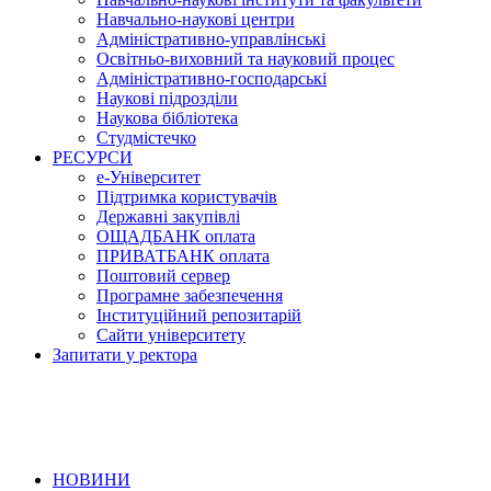
Навчально-наукові центри
Адміністративно-управлінські
Освітньо-виховний та науковий процес
Адміністративно-господарські
Наукові підрозділи
Наукова бібліотека
Студмістечко
РЕСУРСИ
е-Університет
Підтримка користувачів
Державні закупівлі
ОЩАДБАНК оплата
ПРИВАТБАНК оплата
Поштовий сервер
Програмне забезпечення
Інституційний репозитарій
Сайти університету
Запитати у ректора
НОВИНИ