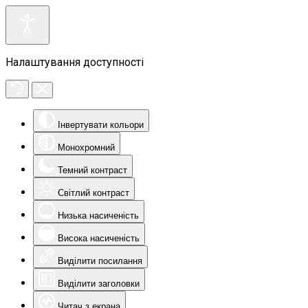
Налаштування доступності
Інвертувати кольори
Монохромний
Темний контраст
Світлий контраст
Низька насиченість
Висока насиченість
Виділити посилання
Виділити заголовки
Читач з екрана