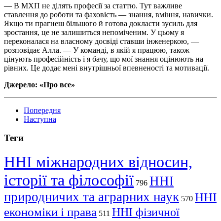
— В МХП не ділять професії за статтю. Тут важливе
ставлення до роботи та фаховість — знання, вміння, навички.
Якщо ти прагнеш більшого й готова докласти зусиль для
зростання, це не залишиться непоміченим. У цьому я
переконалася на власному досвіді ставши інженеркою, —
розповідає Алла. — У команді, в якій я працюю, також
цінують професійність і я бачу, що мої знання оцінюють на
рівних. Це додає мені внутрішньої впевненості та мотивації.
Джерело: «Про все»
Попередня
Наступна
Теги
ННІ міжнародних відносин,
історії та філософії
ННІ
796
природничих та аграрних наук
ННІ
570
економіки і права
ННІ фізичної
511