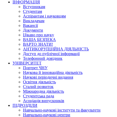
ІНФОРМАЦІЯ
Вступникам
Студентам
Аспірантам і науковцям
Викладачам
Вакансії
Документи
Цікаво про науку
ВАША БЕЗПЕКА
ВАРТО ЗНАТИ!
АНТИКОРУПЦІЙНА ДІЯЛЬНІСТЬ
Доступ до публічної інформації
Телефонний довідник
УНІВЕРСИТЕТ
Портрет ЧНУ
Наукова й інноваційна діяльність
Наукові періодичні видання
Освітня діяльність
Сталий розвиток
Міжнародна діяльність
Студентська рада
Асоціація випускників
ПІДРОЗДІЛИ
Навчально-наукові інститути та факультети
Навчально-наукові центри