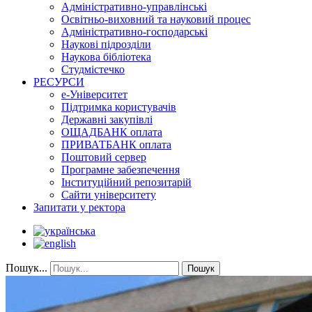
Адміністративно-управлінські
Освітньо-виховний та науковий процес
Адміністративно-господарські
Наукові підрозділи
Наукова бібліотека
Студмістечко
РЕСУРСИ
е-Університет
Підтримка користувачів
Державні закупівлі
ОЩАДБАНК оплата
ПРИВАТБАНК оплата
Поштовий сервер
Програмне забезпечення
Інституційний репозитарій
Сайти університету
Запитати у ректора
Пошук...
Пошук