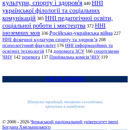
культури, спорту і здоров'я
ННІ
440
української філології та соціальних
комунікацій
ННІ педагогічної освіти,
385
соціальної роботи і мистецтва
ННІ
372
іноземних мов
Російсько-українська війна
336
227
ННІ фізичної культури спорту та здоров’я
208
психологічний факультет
ННІ інформаційних та
176
освітніх технологій
допомога ЗСУ
спортсмени
174
166
ЧНУ
перемога
142
137
Приймальна комісія ЧНУ
119
АРХІВ НОВИН
© 2006 - 2026
Черкаський національний університет імені
Богдана Хмельницького