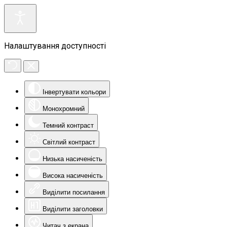
Налаштування доступності
Інвертувати кольори
Монохромний
Темний контраст
Світлий контраст
Низька насиченість
Висока насиченість
Виділити посилання
Виділити заголовки
Читач з екрана