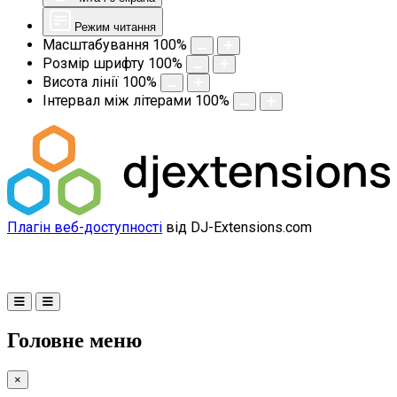
Режим читання
Масштабування
100
%
Розмір шрифту
100
%
Висота лінії
100
%
Інтервал між літерами
100
%
Плагін веб-доступності
від DJ-Extensions.com
Головне меню
×