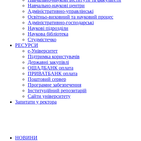
Навчально-наукові центри
Адміністративно-управлінські
Освітньо-виховний та науковий процес
Адміністративно-господарські
Наукові підрозділи
Наукова бібліотека
Студмістечко
РЕСУРСИ
е-Університет
Підтримка користувачів
Державні закупівлі
ОЩАДБАНК оплата
ПРИВАТБАНК оплата
Поштовий сервер
Програмне забезпечення
Інституційний репозитарій
Сайти університету
Запитати у ректора
НОВИНИ