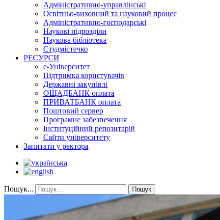
Адміністративно-управлінські
Освітньо-виховний та науковий процес
Адміністративно-господарські
Наукові підрозділи
Наукова бібліотека
Студмістечко
РЕСУРСИ
е-Університет
Підтримка користувачів
Державні закупівлі
ОЩАДБАНК оплата
ПРИВАТБАНК оплата
Поштовий сервер
Програмне забезпечення
Інституційний репозитарій
Сайти університету
Запитати у ректора
Пошук...
Пошук