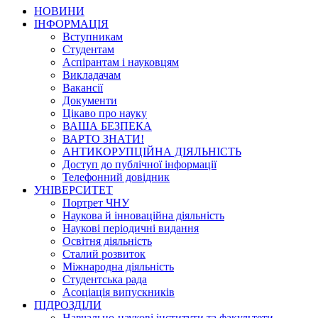
НОВИНИ
ІНФОРМАЦІЯ
Вступникам
Студентам
Аспірантам і науковцям
Викладачам
Вакансії
Документи
Цікаво про науку
ВАША БЕЗПЕКА
ВАРТО ЗНАТИ!
АНТИКОРУПЦІЙНА ДІЯЛЬНІСТЬ
Доступ до публічної інформації
Телефонний довідник
УНІВЕРСИТЕТ
Портрет ЧНУ
Наукова й інноваційна діяльність
Наукові періодичні видання
Освітня діяльність
Сталий розвиток
Міжнародна діяльність
Студентська рада
Асоціація випускників
ПІДРОЗДІЛИ
Навчально-наукові інститути та факультети