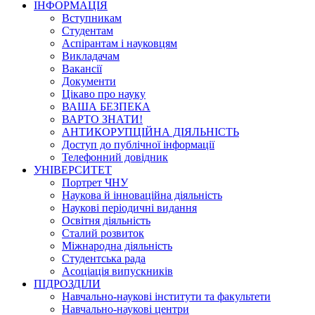
ІНФОРМАЦІЯ
Вступникам
Студентам
Аспірантам і науковцям
Викладачам
Вакансії
Документи
Цікаво про науку
ВАША БЕЗПЕКА
ВАРТО ЗНАТИ!
АНТИКОРУПЦІЙНА ДІЯЛЬНІСТЬ
Доступ до публічної інформації
Телефонний довідник
УНІВЕРСИТЕТ
Портрет ЧНУ
Наукова й інноваційна діяльність
Наукові періодичні видання
Освітня діяльність
Сталий розвиток
Міжнародна діяльність
Студентська рада
Асоціація випускників
ПІДРОЗДІЛИ
Навчально-наукові інститути та факультети
Навчально-наукові центри