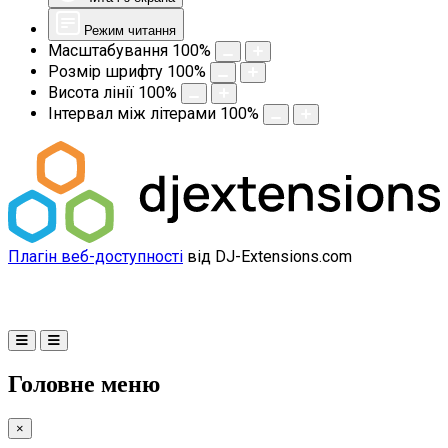
Режим читання
Масштабування
100
%
Розмір шрифту
100
%
Висота лінії
100
%
Інтервал між літерами
100
%
Плагін веб-доступності
від DJ-Extensions.com
Головне меню
×