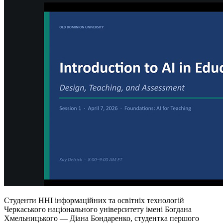
Студенти ННІ інформаційних та освітніх технологій
Черкаського національного університету імені Богдана
Хмельницького — Діана Бондаренко, студентка першого