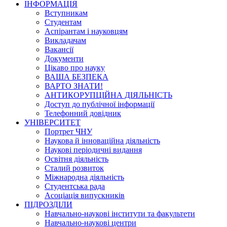
ІНФОРМАЦІЯ
Вступникам
Студентам
Аспірантам і науковцям
Викладачам
Вакансії
Документи
Цікаво про науку
ВАША БЕЗПЕКА
ВАРТО ЗНАТИ!
АНТИКОРУПЦІЙНА ДІЯЛЬНІСТЬ
Доступ до публічної інформації
Телефонний довідник
УНІВЕРСИТЕТ
Портрет ЧНУ
Наукова й інноваційна діяльність
Наукові періодичні видання
Освітня діяльність
Сталий розвиток
Міжнародна діяльність
Студентська рада
Асоціація випускників
ПІДРОЗДІЛИ
Навчально-наукові інститути та факультети
Навчально-наукові центри