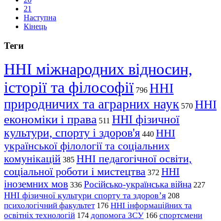
21
Наступна
Кінець
Теги
ННІ міжнародних відносин,
історії та філософії
ННІ
796
природничих та аграрних наук
ННІ
570
економіки і права
ННІ фізичної
511
культури, спорту і здоров'я
ННІ
440
української філології та соціальних
комунікацій
ННІ педагогічної освіти,
385
соціальної роботи і мистецтва
ННІ
372
іноземних мов
Російсько-українська війна
336
227
ННІ фізичної культури спорту та здоров’я
208
психологічний факультет
ННІ інформаційних та
176
освітніх технологій
допомога ЗСУ
спортсмени
174
166