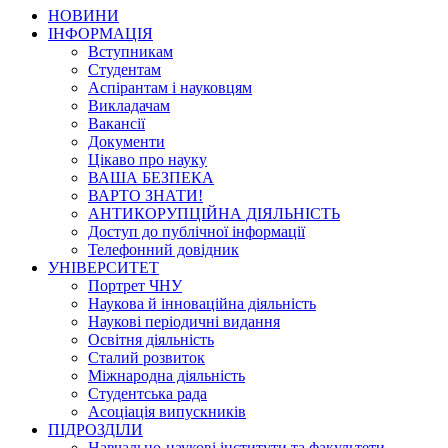
НОВИНИ
ІНФОРМАЦІЯ
Вступникам
Студентам
Аспірантам і науковцям
Викладачам
Вакансії
Документи
Цікаво про науку
ВАША БЕЗПЕКА
ВАРТО ЗНАТИ!
АНТИКОРУПЦІЙНА ДІЯЛЬНІСТЬ
Доступ до публічної інформації
Телефонний довідник
УНІВЕРСИТЕТ
Портрет ЧНУ
Наукова й інноваційна діяльність
Наукові періодичні видання
Освітня діяльність
Сталий розвиток
Міжнародна діяльність
Студентська рада
Асоціація випускників
ПІДРОЗДІЛИ
Навчально-наукові інститути та факультети