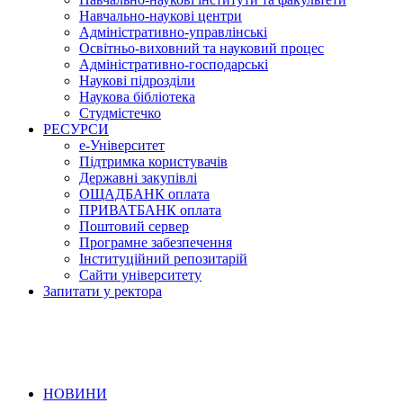
Навчально-наукові центри
Адміністративно-управлінські
Освітньо-виховний та науковий процес
Адміністративно-господарські
Наукові підрозділи
Наукова бібліотека
Студмістечко
РЕСУРСИ
е-Університет
Підтримка користувачів
Державні закупівлі
ОЩАДБАНК оплата
ПРИВАТБАНК оплата
Поштовий сервер
Програмне забезпечення
Інституційний репозитарій
Сайти університету
Запитати у ректора
НОВИНИ