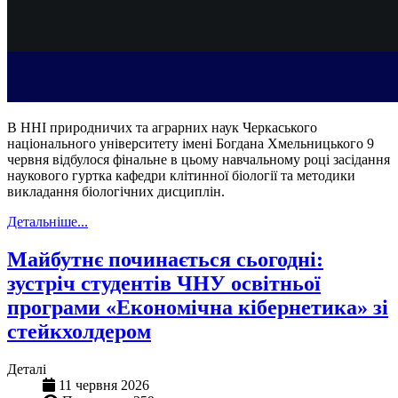
В ННІ природничих та аграрних наук Черкаського
національного університету імені Богдана Хмельницького 9
червня відбулося фінальне в цьому навчальному році засідання
наукового гуртка кафедри клітинної біології та методики
викладання біологічних дисциплін.
Детальніше...
Майбутнє починається сьогодні:
зустріч студентів ЧНУ освітньої
програми «Економічна кібернетика» зі
стейкхолдером
Деталі
11 червня 2026