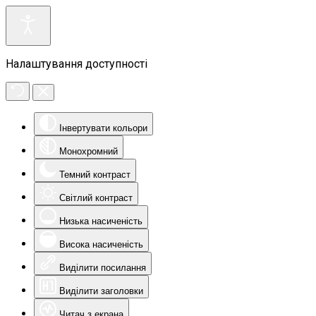
Налаштування доступності
Інвертувати кольори
Монохромний
Темний контраст
Світлий контраст
Низька насиченість
Висока насиченість
Виділити посилання
Виділити заголовки
Читач з екрана