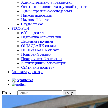
Адміністративно-управлінські
Освітньо-виховний та науковий процес
Адміністративно-господарські
Наукові підрозділи
Наукова бібліотека
Студмістечко
РЕСУРСИ
е-Університет
Підтримка користувачів
Державні закупівлі
ОЩАДБАНК оплата
ПРИВАТБАНК оплата
Поштовий сервер
Програмне забезпечення
Інституційний репозитарій
Сайти університету
Запитати у ректора
Пошук...
Пошук