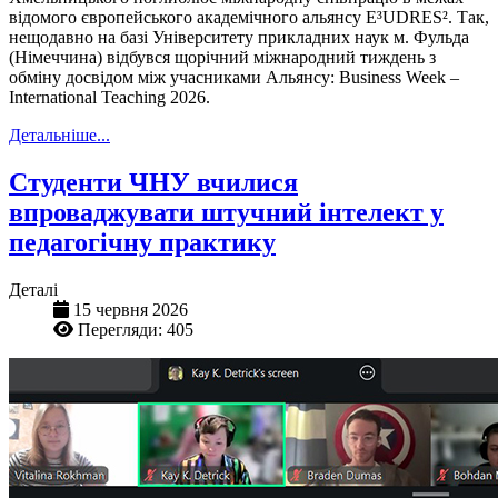
відомого європейського академічного альянсу E³UDRES². Так,
нещодавно на базі Університету прикладних наук м. Фульда
(Німеччина) відбувся щорічний міжнародний тиждень з
обміну досвідом між учасниками Альянсу: Business Week –
International Teaching 2026.
Детальніше...
Студенти ЧНУ вчилися
впроваджувати штучний інтелект у
педагогічну практику
Деталі
15 червня 2026
Перегляди: 405