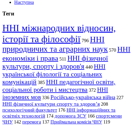
Наступна
Теги
ННІ міжнародних відносин,
історії та філософії
ННІ
796
природничих та аграрних наук
ННІ
570
економіки і права
ННІ фізичної
511
культури, спорту і здоров'я
ННІ
440
української філології та соціальних
комунікацій
ННІ педагогічної освіти,
385
соціальної роботи і мистецтва
ННІ
372
іноземних мов
Російсько-українська війна
336
227
ННІ фізичної культури спорту та здоров’я
208
психологічний факультет
ННІ інформаційних та
176
освітніх технологій
допомога ЗСУ
спортсмени
174
166
ЧНУ
перемога
142
137
Приймальна комісія ЧНУ
119