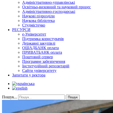
Адміністративно-управлінські
Освітньо-виховний та науковий процес
Адміністративно-господарські
Наукові підрозділи
Наукова бібліотека
Студмістечко
РЕСУРСИ
е-Університет
Підтримка користувачів
Державні закупівлі
ОЩАДБАНК оплата
ПРИВАТБАНК оплата
Поштовий сервер
Програмне забезпечення
Інституційний репозитарій
Сайти університету
Запитати у ректора
Пошук...
Пошук