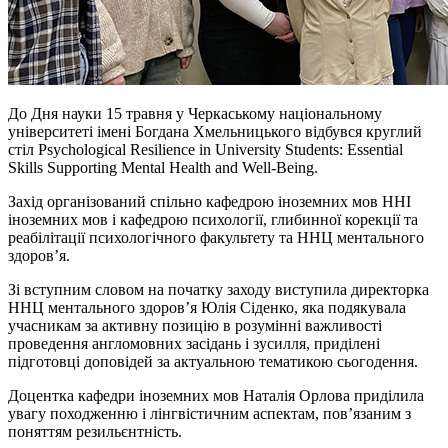
До Дня науки 15 травня у Черкаському національному
університеті імені Богдана Хмельницького відбувся круглий
стіл Psychological Resilience in University Students: Essential
Skills Supporting Mental Health and Well-Being.
Захід організований спільно кафедрою іноземних мов ННІ
іноземних мов і кафедрою психології, глибинної корекції та
реабілітації психологічного факультету та ННЦ ментального
здоров’я.
Зі вступним словом на початку заходу виступила директорка
ННЦ ментального здоров’я Юлія Сіденко, яка подякувала
учасникам за активну позицію в розумінні важливості
проведення англомовних засідань і зусилля, приділені
підготовці доповідей за актуальною тематикою сьогодення.
Доцентка кафедри іноземних мов Наталія Орлова приділила
увагу походженню і лінгвістичним аспектам, пов’язаним з
поняттям
резильєнтність
.