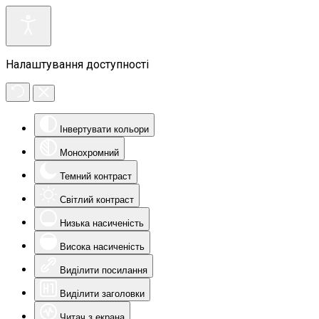
Налаштування доступності
Інвертувати кольори
Монохромний
Темний контраст
Світлий контраст
Низька насиченість
Висока насиченість
Виділити посилання
Виділити заголовки
Читач з екрана