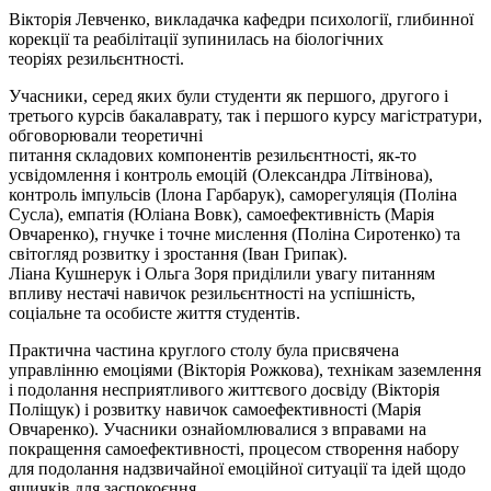
Вікторія Левченко, викладачка кафедри психології, глибинної
корекції та реабілітації зупинилась на біологічних
теоріях
резильєнтності
.
Учасники, серед яких були студенти як першого, другого і
третього курсів бакалаврату, так і першого курсу магістратури,
обговорювали теоретичні
питання
складових
компонентів
резильєнтності
, як-то
усвідомлення і контроль емоцій (Олександра Літвінова),
контроль імпульсів (Ілона Гарбарук), саморегуляція (Поліна
Сусла), емпатія (Юліана Вовк), самоефективність (Марія
Овчаренко), гнучке і точне мислення (Поліна Сиротенко) та
світогляд розвитку і зростання (Іван
Грипак
).
Ліана
Кушнерук
і Ольга Зоря приділили увагу питанням
впливу нестачі навичок
резильєнтності
на успішність,
соціальне та особисте життя студентів.
Практична частина круглого столу була присвячена
управлінню емоціями (Вікторія Рожкова), технікам заземлення
і подолання несприятливого життєвого досвіду (Вікторія
Поліщук) і розвитку навичок самоефективності (Марія
Овчаренко). Учасники ознайомлювалися з вправами на
покращення самоефективності, процесом створення набору
для подолання надзвичайної емоційної ситуації та ідей щодо
ящичків для заспокоєння.