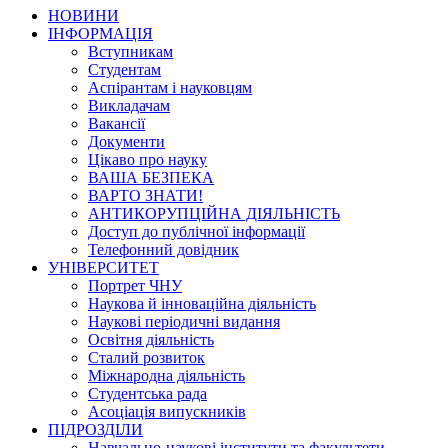
НОВИНИ
ІНФОРМАЦІЯ
Вступникам
Студентам
Аспірантам і науковцям
Викладачам
Вакансії
Документи
Цікаво про науку
ВАША БЕЗПЕКА
ВАРТО ЗНАТИ!
АНТИКОРУПЦІЙНА ДІЯЛЬНІСТЬ
Доступ до публічної інформації
Телефонний довідник
УНІВЕРСИТЕТ
Портрет ЧНУ
Наукова й інноваційна діяльність
Наукові періодичні видання
Освітня діяльність
Сталий розвиток
Міжнародна діяльність
Студентська рада
Асоціація випускників
ПІДРОЗДІЛИ
Навчально-наукові інститути та факультети