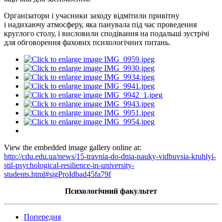
Організатори
і
учасники заходу відмітили привітну
і
надихаючу
атмосферу, яка панувала під час проведення
круглого столу, і висловили сподівання на подальші зустрічі
для обговорення фахових психологічних питань.
View the embedded image gallery online at:
http://cdu.edu.ua/news/15-travnia-do-dnia-nauky-vidbuvsia-kruhlyi-
stil-psychological-resilience-in-university-
students.html#sigProIdbad45fa79f
Психологічний факультет
Попередня