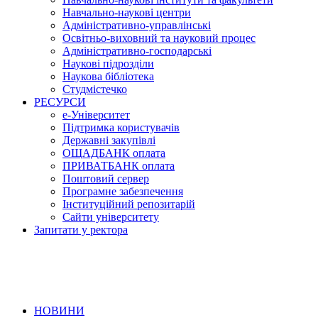
Навчально-наукові центри
Адміністративно-управлінські
Освітньо-виховний та науковий процес
Адміністративно-господарські
Наукові підрозділи
Наукова бібліотека
Студмістечко
РЕСУРСИ
е-Університет
Підтримка користувачів
Державні закупівлі
ОЩАДБАНК оплата
ПРИВАТБАНК оплата
Поштовий сервер
Програмне забезпечення
Інституційний репозитарій
Сайти університету
Запитати у ректора
НОВИНИ