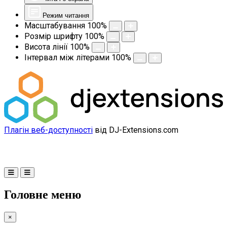
Режим читання
Масштабування
100
%
Розмір шрифту
100
%
Висота лінії
100
%
Інтервал між літерами
100
%
Плагін веб-доступності
від DJ-Extensions.com
Головне меню
×