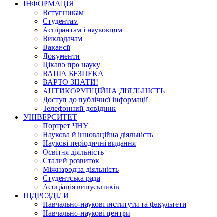
ІНФОРМАЦІЯ
Вступникам
Студентам
Аспірантам і науковцям
Викладачам
Вакансії
Документи
Цікаво про науку
ВАША БЕЗПЕКА
ВАРТО ЗНАТИ!
АНТИКОРУПЦІЙНА ДІЯЛЬНІСТЬ
Доступ до публічної інформації
Телефонний довідник
УНІВЕРСИТЕТ
Портрет ЧНУ
Наукова й інноваційна діяльність
Наукові періодичні видання
Освітня діяльність
Сталий розвиток
Міжнародна діяльність
Студентська рада
Асоціація випускників
ПІДРОЗДІЛИ
Навчально-наукові інститути та факультети
Навчально-наукові центри