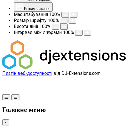
Режим читання
Масштабування
100
%
Розмір шрифту
100
%
Висота лінії
100
%
Інтервал між літерами
100
%
Плагін веб-доступності
від DJ-Extensions.com
Головне меню
×