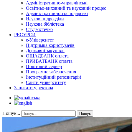
Адміністративно-управлінські
Освітньо-виховний та науковий процес
Адміністративно-господарські
Наукові підрозділи
Наукова бібліотека
Студмістечко
РЕСУРСИ
е-Університет
Підтримка користувачів
Державні закупівлі
ОЩАДБАНК оплата
ПРИВАТБАНК оплата
Поштовий сервер
Програмне забезпечення
Інституційний репозитарій
Сайти університету
Запитати у ректора
Пошук...
Пошук