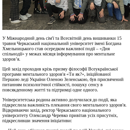
У Міжнародний день сім'ї та Всесвітній день вишиванки 15
травня Черкаський національний університет імені Богдана
Хмельницького став осередком важливої події – «Дня
спільнодії» у межах місяця інформування про ментальне
здоров’я.
Цей захід проходив крізь призму філософії Всеукраїнської
програми ментального здоров'я «Ти як?», ініційованої
Першою леді України Оленою Зеленською, був присвячений
питанням психологічної стійкості, пошуку сенсу в
повсякденному житті та підтримці одне одного.
Університетська родина активно долучилася до події, яка
підкреслила важливість плекання свого ментального здоров'я.
Відкриваючи захід, ректор Черкаського національного
університету Олександр Черевко привітав усіх присутніх,
підкресливши значення ініціативи: