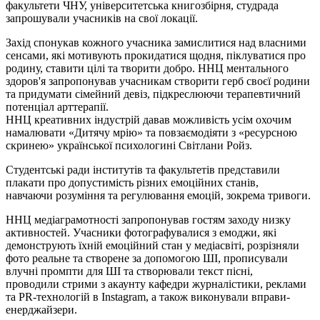
факультети ЧНУ, університетська книгозбірня, студрада
запрошували учасників на свої локації.
Захід спонукав кожного учасника замислитися над власними
сенсами, які мотивують прокидатися щодня, піклуватися про
родину, ставити цілі та творити добро. ННЦ ментального
здоров'я запропонував учасникам створити герб своєї родини
та придумати сімейний девіз, підкреслюючи терапевтичний
потенціал арттерапії.
ННЦ креативних індустрій давав можливість усім охочим
намалювати «Дитячу мрію» та
повзаємодіяти
з «ресурсною
скринею» української психологині Світлани Ройз.
Студентські ради інститутів та факультетів представили
плакати про допустимість різних емоційних станів,
навчаючи
розуміння
та регулювання емоцій, зокрема тривоги.
ННЦ медіаграмотності запропонував гостям заходу низку
активностей. Учасники фотографувалися з
емоджи
, які
демонструють їхній емоційний стан у медіасвіті, розрізняли
фото реальне та створене за допомогою ШІ, прописували
влучні
промпти
для ШІ та створювали текст пісні,
проводили
стрими
з акаунту кафедри журналістики, реклами
та PR-технологій в Instagram, а також виконували вправи-
енерджайзери.