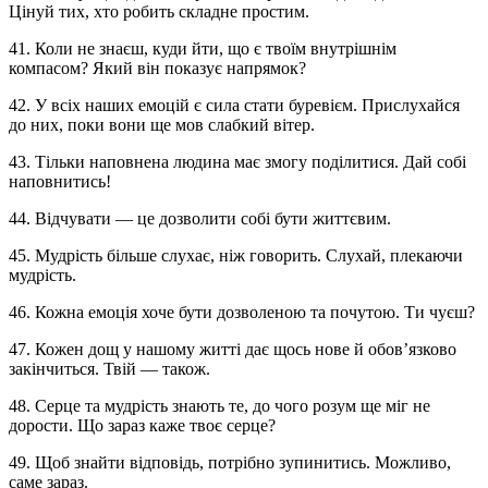
Цінуй тих, хто робить складне простим.
41. Коли не знаєш, куди йти, що є твоїм внутрішнім
компасом? Який він показує напрямок?
42. У всіх наших емоцій є сила стати буревієм. Прислухайся
до них, поки вони ще мов слабкий вітер.
43. Тільки наповнена людина має змогу поділитися. Дай собі
наповнитись!
44. Відчувати — це дозволити собі бути життєвим.
45. Мудрість більше слухає, ніж говорить. Слухай, плекаючи
мудрість.
46. Кожна емоція хоче бути дозволеною та почутою. Ти чуєш?
47. Кожен дощ у нашому житті дає щось нове й обов’язково
закінчиться. Твій — також.
48. Серце та мудрість знають те, до чого розум ще міг не
дорости. Що зараз каже твоє серце?
49. Щоб знайти відповідь, потрібно зупинитись. Можливо,
саме зараз.