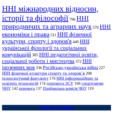
ННІ міжнародних відносин,
історії та філософії
ННІ
796
природничих та аграрних наук
ННІ
570
економіки і права
ННІ фізичної
511
культури, спорту і здоров'я
ННІ
440
української філології та соціальних
комунікацій
ННІ педагогічної освіти,
385
соціальної роботи і мистецтва
ННІ
372
іноземних мов
Російсько-українська війна
336
227
ННІ фізичної культури спорту та здоров’я
208
психологічний факультет
ННІ інформаційних та
176
освітніх технологій
допомога ЗСУ
спортсмени
174
166
ЧНУ
перемога
142
137
Приймальна комісія ЧНУ
119
АРХІВ НОВИН