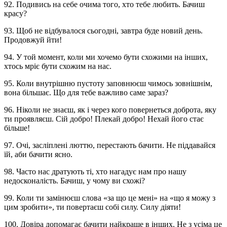
92. Подивись на себе очима того, хто тебе любить. Бачиш
красу?
93. Щоб не відбувалося сьогодні, завтра буде новий день.
Продовжуй йти!
94. У той момент, коли ми хочемо бути схожими на інших,
хтось мріє бути схожим на нас.
95. Коли внутрішню пустоту заповнюєш чимось зовнішнім,
вона більшає. Що для тебе важливо саме зараз?
96. Ніколи не знаєш, як і через кого повернеться доброта, яку
ти проявляєш. Сій добро! Плекай добро! Нехай його стає
більше!
97. Очі, засліплені люттю, перестають бачити. Не піддавайся
їй, аби бачити ясно.
98. Часто нас дратують ті, хто нагадує нам про нашу
недосконалість. Бачиш, у чому ви схожі?
99. Коли ти замінюєш слова «за що це мені» на «що я можу з
цим зробити», ти повертаєш собі силу. Силу діяти!
100. Довіра допомагає бачити найкраще в інших. Не з усіма це