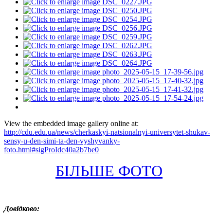
View the embedded image gallery online at:
http://cdu.edu.ua/news/cherkaskyi-natsionalnyi-universytet-shukav-
sensy-u-den-simi-ta-den-vyshyvanky-
foto.html#sigProIdc40a2b7be0
БІЛЬШЕ ФОТО
Довідково: