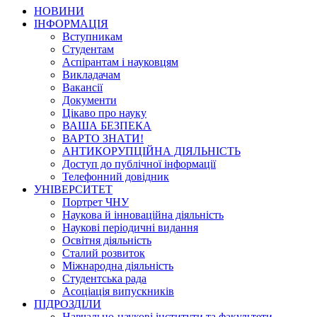
НОВИНИ
ІНФОРМАЦІЯ
Вступникам
Студентам
Аспірантам і науковцям
Викладачам
Вакансії
Документи
Цікаво про науку
ВАША БЕЗПЕКА
ВАРТО ЗНАТИ!
АНТИКОРУПЦІЙНА ДІЯЛЬНІСТЬ
Доступ до публічної інформації
Телефонний довідник
УНІВЕРСИТЕТ
Портрет ЧНУ
Наукова й інноваційна діяльність
Наукові періодичні видання
Освітня діяльність
Сталий розвиток
Міжнародна діяльність
Студентська рада
Асоціація випускників
ПІДРОЗДІЛИ
Навчально-наукові інститути та факультети