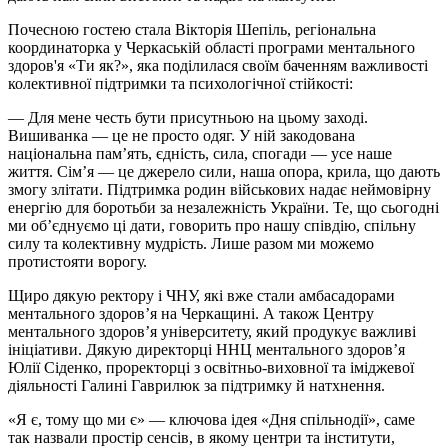
Почесною гостею стала Вікторія
Шепіль
, регіональна
координаторка у Черкаській області програми ментального
здоров'я «Ти як?», яка поділилася своїм баченням важливості
колективної підтримки та психологічної стійкості:
— Для мене честь бути присутньою на цьому заході.
Вишиванка — це не просто одяг. У ній закодована
національна памʼять, єдність, сила, спогади — усе наше
життя. Сімʼя — це джерело сили, наша опора, крила, що дають
змогу злітати. Підтримка родин військових надає неймовірну
енергію для боротьби за незалежність України. Те, що сьогодні
ми обʼєднуємо ці дати, говорить про нашу співдію, спільну
силу та колективну мудрість. Лише разом ми можемо
протистояти ворогу.
Щиро дякую ректору і ЧНУ, які вже стали амбасадорами
ментального здоров’я на Черкащині. А також Центру
ментального здоровʼя університету, який продукує важливі
ініціативи. Дякую директорці ННЦ ментального здоров’я
Юлії Сіденко, проректорці з освітньо-виховної та іміджевої
діяльності Галині Гаврилюк за підтримку й натхнення.
«Я є, тому що ми є» — ключова ідея «Дня спільнодії», саме
так назвали простір сенсів, в якому центри та інститути,