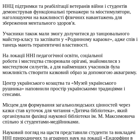
ННЦ підтримки та реабілітації ветеранів війни
і
студентів
демонстрував функціональні тренажери та міостимулятори,
наголошуючи на важливості фізичних навантажень для
збереження ментального здоров'я.
Учасники також мали змогу долучитися до танцювального
майстер-класу та заспівати у «Родинному караоке», адже спів і
танець мають терапевтичні властивості.
На локації ННІ педагогічної освіти, соціальної
роботи
і
мистецтва
створювали
орігамі
, знайомилися з
мистецтвом силуетів, а для найменших учасників була
можливість створити казковий образ за допомогою аквагриму.
Центр українського козацтва та «Музей українського
рушника» наповнили простір українськими традиціями і
сенсами.
Місцем для формування загальнолюдських цінностей через
казки став куточок для читання «Дитяча бібліотека», який
організували фахівці наукової бібліотеки ім. М. Максимовича
спільно зі студентами-медійниками.
Науковий погляд на щастя представили студенти та викладачі
ННІ природничих та аграрних наук на локації «Ендорфіни в