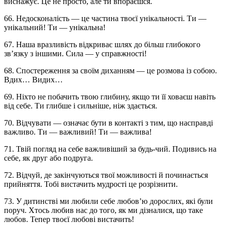
виснажує. Це не просто, але ти впораєшся.
66. Недосконалість — це частина твоєї унікальності. Ти —
унікальний! Ти — унікальна!
67. Наша вразливість відкриває шлях до більш глибокого
зв’язку з іншими. Сила — у справжності!
68. Спостереження за своїм диханням — це розмова із собою.
Вдих… Видих…
69. Ніхто не побачить твою глибину, якщо ти її ховаєш навіть
від себе. Ти глибше і сильніше, ніж здається.
70. Відчувати — означає бути в контакті з тим, що насправді
важливо. Ти — важливий! Ти — важлива!
71. Твій погляд на себе важливіший за будь-чий. Подивись на
себе, як друг або подруга.
72. Відчуй, де закінчуються твої можливості й починається
прийняття. Тобі вистачить мудрості це розрізнити.
73. У дитинстві ми любили себе любов’ю дорослих, які були
поруч. Хтось любив нас до того, як ми дізналися, що таке
любов. Тепер твоєї любові вистачить!