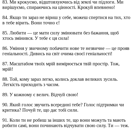
83. Ми крокуємо, відштовхуючись від землі чи підлоги. Ми
вирішуємо, спираючись на цінності. Крокуй впевнено!
84. Якщо ти зараз не віриш у себе, можеш спертися на тих, хто
в тебе вірить. Вони точно є!
85. Любити — це мати силу змінювати без бажання, щоб
хтось змінився. У тебе є ця сила!
86. Уміння у звичному побачити нове те незвичне — це прояв
геніальності. Дивись на світ очима своєї геніальності!
87. Масштабом твоїх мрій вимірюється твій простір. Тож,
мрій!
88. Той, кому зараз легко, колись доклав великих зусиль.
Легкість приходить з часом.
89. У кожному є велич. Відчуй свою!
90. Який голос звучить всередині тебе? Голос підтримки чи
критика? Почуй те, що дає тобі сили.
91. Коли ти не робиш за інших те, що вони можуть та мають
робити самі, вони починають відчувати свою силу. Ти — теж.