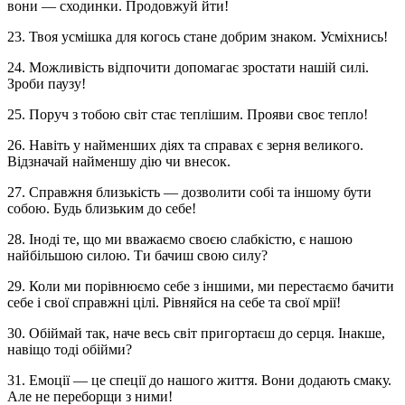
вони — сходинки. Продовжуй йти!
23. Твоя усмішка для когось стане добрим знаком. Усміхнись!
24. Можливість відпочити допомагає зростати нашій силі.
Зроби паузу!
25. Поруч з тобою світ стає теплішим. Прояви своє тепло!
26. Навіть у найменших діях та справах є зерня великого.
Відзначай найменшу дію чи внесок.
27. Справжня близькість — дозволити собі та іншому бути
собою. Будь близьким до себе!
28. Іноді те, що ми вважаємо своєю слабкістю, є нашою
найбільшою силою. Ти бачиш свою силу?
29. Коли ми порівнюємо себе з іншими, ми перестаємо бачити
себе і свої справжні цілі. Рівняйся на себе та свої мрії!
30. Обіймай так, наче весь світ пригортаєш до серця. Інакше,
навіщо тоді обійми?
31. Емоції — це спеції до нашого життя. Вони додають смаку.
Але не переборщи з ними!