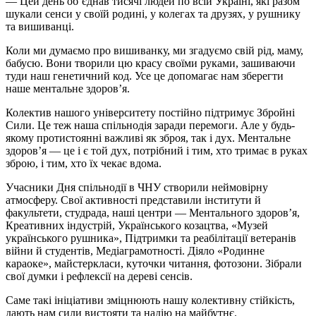
— Цей день об’єднав тисячі людей по всій Україні, які разом
шукали сенси у своїй родині, у колегах та друзях, у рушнику
та вишиванці.
Коли ми думаємо про вишиванку, ми згадуємо свій рід, маму,
бабусю. Вони творили цю красу своїми руками, зашиваючи
туди наш генетичний код. Усе це допомагає нам зберегти
наше ментальне здоров’я.
Колектив нашого університету постійно підтримує Збройні
Сили. Це теж наша спільнодія заради перемоги. Але у будь-
якому протистоянні важливі як зброя, так і дух. Ментальне
здоров’я — це і є той дух, потрібний і тим, хто тримає в руках
зброю, і тим, хто їх чекає вдома.
Учасники Дня спільнодії в ЧНУ створили неймовірну
атмосферу. Свої активності представили інститути й
факультети, студрада, наші центри — Ментального здоров’я,
Креативних індустрій, Українського козацтва, «Музей
українського рушника», Підтримки та реабілітації ветеранів
війни й студентів, Медіаграмотності. Діяло «Родинне
караоке», майстеркласи, куточки читання, фотозони. Зібрали
свої думки
і
рефлексії на дереві сенсів.
Саме такі ініціативи зміцнюють нашу колективну стійкість,
дають нам сили вистояти та надію на майбутнє.