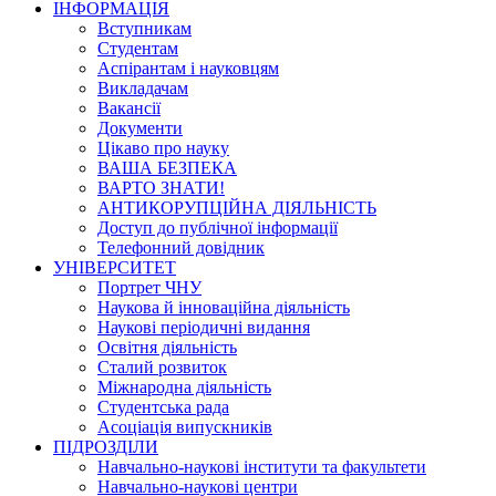
ІНФОРМАЦІЯ
Вступникам
Студентам
Аспірантам і науковцям
Викладачам
Вакансії
Документи
Цікаво про науку
ВАША БЕЗПЕКА
ВАРТО ЗНАТИ!
АНТИКОРУПЦІЙНА ДІЯЛЬНІСТЬ
Доступ до публічної інформації
Телефонний довідник
УНІВЕРСИТЕТ
Портрет ЧНУ
Наукова й інноваційна діяльність
Наукові періодичні видання
Освітня діяльність
Сталий розвиток
Міжнародна діяльність
Студентська рада
Асоціація випускників
ПІДРОЗДІЛИ
Навчально-наукові інститути та факультети
Навчально-наукові центри