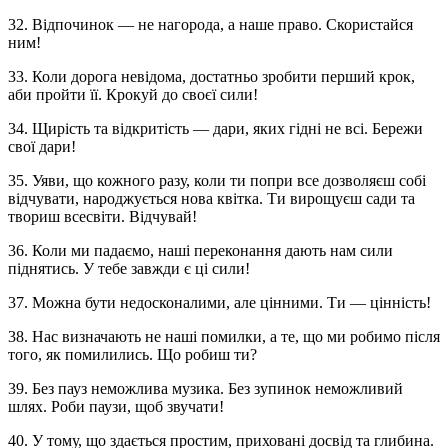
32. Відпочинок — не нагорода, а наше право. Скористайся
ним!
33. Коли дорога невідома, достатньо зробити перший крок,
аби пройти її. Крокуй до своєї сили!
34. Щирість та відкритість — дари, яких гідні не всі. Бережи
свої дари!
35. Уяви, що кожного разу, коли ти попри все дозволяєш собі
відчувати, народжується нова квітка. Ти вирощуєш сади та
твориш всесвіти. Відчувай!
36. Коли ми падаємо, наші переконання дають нам сили
піднятись. У тебе завжди є ці сили!
37. Можна бути недосконалими, але цінними. Ти — цінність!
38. Нас визначають не наші помилки, а те, що ми робимо після
того, як помилились. Що робиш ти?
39. Без пауз неможлива музика. Без зупинок неможливий
шлях. Роби паузи, щоб звучати!
40. У тому, що здається простим, приховані досвід та глибина.