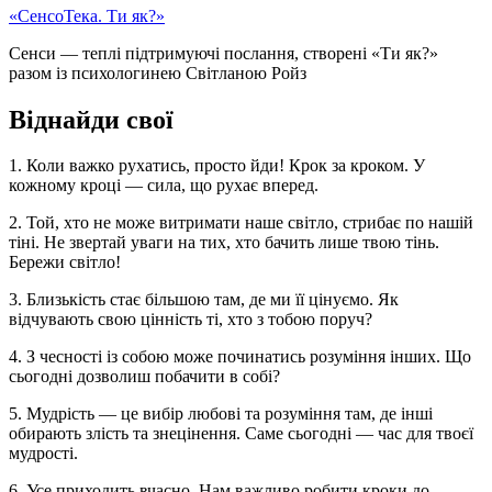
«СенсоТека. Ти як?»
Сенси — теплі підтримуючі послання, створені «Ти як?»
разом із психологинею Світланою Ройз
Віднайди свої
1. Коли важко рухатись, просто йди! Крок за кроком. У
кожному кроці — сила, що рухає вперед.
2. Той, хто не може витримати наше світло, стрибає по нашій
тіні. Не звертай уваги на тих, хто бачить лише твою тінь.
Бережи світло!
3. Близькість стає більшою там, де ми її цінуємо. Як
відчувають свою цінність ті, хто з тобою поруч?
4. З чесності із собою може починатись розуміння інших. Що
сьогодні дозволиш побачити в собі?
5. Мудрість — це вибір любові та розуміння там, де інші
обирають злість та знецінення. Саме сьогодні — час для твоєї
мудрості.
6. Усе приходить вчасно. Нам важливо робити кроки до