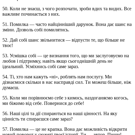
50. Коли не знаєш, з чого розпочати, зроби вдих та видих. Все
важливе починається з них.
51. Помилка — часто найцінніший дарунок. Вона дає шанс на
зміни. Дозволь собі помилятись.
52. Дай собі шанс звільнитися — відпусти те, що більше не
твоє!
53. Усмішка собі — це визнання того, що ми заслуговуємо на
любов і підтримку, навіть якщо сьогоднішній день не
ідеальний. Усміхнись собі саме зараз.
54. Ті, хто нам кажуть «ні», роблять нам послугу. Ми
дізнаємося скільки в нас насправді сил. Ти можеш більше, ніж
думаєш.
55. Коли ми порівнюємо себе з кимось, наздоганяємо когось,
ми біжимо від себе. Повернися до себе!
56. Наші цілі та дії спираються на наші цінності. На яку
цінність ти спираєшся саме зараз?
57. Помилка — це не крапка. Вона дає можливість відкрити
новий поворот у сюжеті твоєї історії. Ти — автор. Пиши!