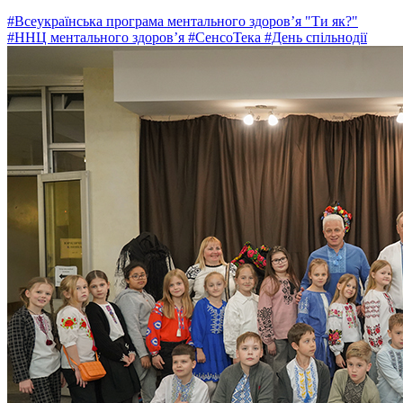
#Всеукраїнська програма ментального здоров’я "Ти як?"
#ННЦ ментального здоров’я
#СенсоТека
#День спільнодії