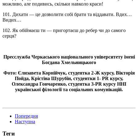
можливо, але подивись, скільки навколо краси!
101. Дихати — це дозволити собі брати та віддавати. Вдих…
Видих…
102. Як обіймаєш ти — пригортаєш до ребер чи до самого
серця?
Пресслужба Черкаського національного університету імені
Богдана Хмельницького
Фото: Єлизавета Корнійчук, студентка 2-Ж курсу, Вікторія
Пойда, Крістіна Шурубін, студентки 1- PR курсу,
Олександра Гончаренко, студентка 3-PR курсу ННІ
української філології та соціальних комунікацій.
Попередня
Наступна
Теги