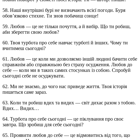
58. Наші внутрішні бурі не визначають всієї погоди. Буря
обов’язково стихне. Ти знов побачиш сонце!
59. Любов — це не тільки почуття, а й вибір. Що ти робиш,
аби зберегти свою любов?
60. Твоя турбота про себе навчає турботі й інших. Чому ти
вчитимеш сьогодні?
61. Любов — це коли ми дозволяємо іншій людині бачити себе
справжнім або справжньою без страху осудження. Любов до
себе — коли ми в таких самих стосунках із собою. Спробуй
сьогодні себе не осуджувати.
62. Ми не знаємо, до чого нас приведе життя. Твоя історія
пишеться саме зараз.
63. Коли ти робиш вдих та видих — світ дихає разом з тобою.
Вдих… Видих…
64. Турбота про себе сьогодні — це піклування про своє
завтра. Що зробиш для себе сьогодні?
65. Проявити любов до себе — це відмовитись від того, що