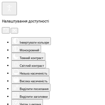
Налаштування доступності
Інвертувати кольори
Монохромний
Темний контраст
Світлий контраст
Низька насиченість
Висока насиченість
Виділити посилання
Виділити заголовки
Читач з екрана