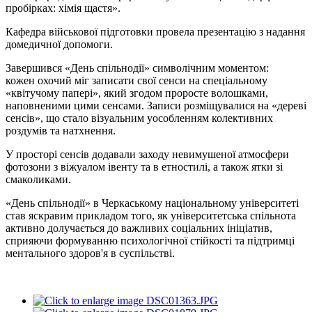
пробірках: хімія щастя».
Кафедра
військової підготовки
провела презентацію з надання
домедичної допомоги.
Завершився «День спільнодії» символічним моментом:
кожен охочий міг записати свої сенси на спеціальному
«квітучому папері», який згодом проросте волошками,
наповненими цими сенсами. Записи розміщувалися на «
дереві
сенсів
», що стало візуальним уособленням колективних
роздумів та натхнення.
У просторі сенсів додавали заходу невимушеної атмосфери
фотозони з
віжуалом
івенту
та в етностилі, а також ятки зі
смаколиками.
«День спільнодії» в Черкаському національному університеті
став яскравим прикладом того, як університетська спільнота
активно долучається до важливих соціальних ініціатив,
сприяючи формуванню психологічної стійкості та підтримці
ментального здоров'я в суспільстві.