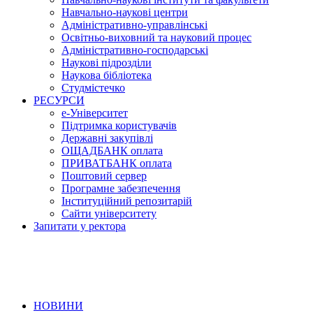
Навчально-наукові центри
Адміністративно-управлінські
Освітньо-виховний та науковий процес
Адміністративно-господарські
Наукові підрозділи
Наукова бібліотека
Студмістечко
РЕСУРСИ
е-Університет
Підтримка користувачів
Державні закупівлі
ОЩАДБАНК оплата
ПРИВАТБАНК оплата
Поштовий сервер
Програмне забезпечення
Інституційний репозитарій
Сайти університету
Запитати у ректора
НОВИНИ