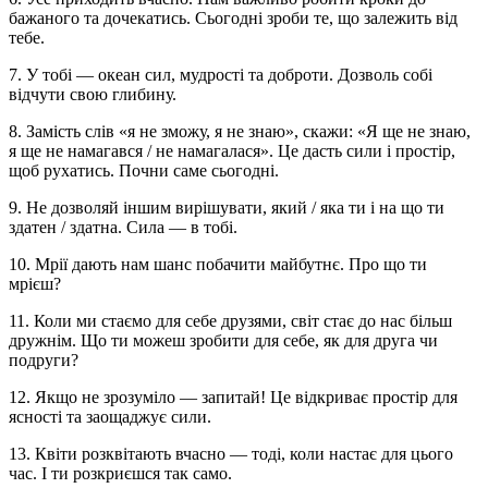
бажаного та дочекатись. Сьогодні зроби те, що залежить від
тебе.
7. У тобі — океан сил, мудрості та доброти. Дозволь собі
відчути свою глибину.
8. Замість слів «я не зможу, я не знаю», скажи: «Я ще не знаю,
я ще не намагався / не намагалася». Це дасть сили і простір,
щоб рухатись. Почни саме сьогодні.
9. Не дозволяй іншим вирішувати, який / яка ти і на що ти
здатен / здатна. Сила — в тобі.
10. Мрії дають нам шанс побачити майбутнє. Про що ти
мрієш?
11. Коли ми стаємо для себе друзями, світ стає до нас більш
дружнім. Що ти можеш зробити для себе, як для друга чи
подруги?
12. Якщо не зрозуміло — запитай! Це відкриває простір для
ясності та заощаджує сили.
13. Квіти розквітають вчасно — тоді, коли настає для цього
час. І ти розкриєшся так само.