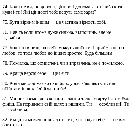
74. Коли не видно дороги, цінності допомагають побачити,
куди йти! Які цінності тебе ведуть саме зараз?
75. Бути вірним іншим — це частина вірності собі.
76. Навіть коли втома дуже сильна, відпочинь, але не
здавайся.
77. Коли ти віриш, що тебе можуть любити, і приймаєш цю
любов, то твоя любов до інших зростає. Будь більшим!
78. Помилка, що осмислена чи виправлена, не є помилкою.
79. Краща версія себе — це і є ти.
80. Коли ми обіймаємо свій біль, у нас з’являються сили
обійняти інших. Обіймаю тебе!
81. Ми не знаємо, де в кожної людини точка старту і яким буде
фініш. Не порівнюй свій шлях з іншими. Ти — особливий! Ти
— особлива!
82. Якщо ти можеш пригадати тих, хто радує тебе, — це вже
багатство.