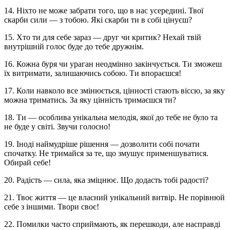
14. Ніхто не може забрати того, що в нас усередині. Твої
скарби сили — з тобою. Які скарби ти в собі цінуєш?
15. Хто ти для себе зараз — друг чи критик? Нехай твій
внутрішній голос буде до тебе дружнім.
16. Кожна буря чи ураган неодмінно закінчується. Ти зможеш
їх витримати, залишаючись собою. Ти впораєшся!
17. Коли навколо все змінюється, цінності стають віссю, за яку
можна триматись. За яку цінність тримаєшся ти?
18. Ти — особлива унікальна мелодія, якої до тебе не було та
не буде у світі. Звучи голосно!
19. Іноді наймудріше рішення — дозволити собі почати
спочатку. Не тримайся за те, що змушує применшуватися.
Обирай себе!
20. Радість — сила, яка зміцнює. Що додасть тобі радості?
21. Твоє життя — це власний унікальний витвір. Не порівнюй
себе з іншими. Твори своє!
22. Помилки часто сприймають, як перешкоди, але насправді