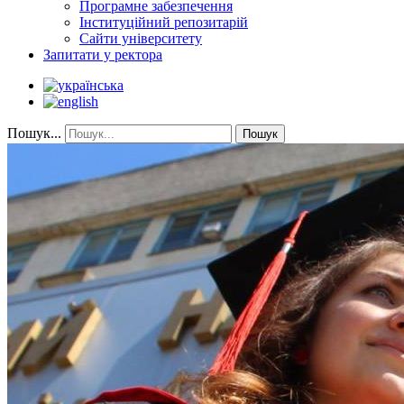
Програмне забезпечення
Інституційний репозитарій
Сайти університету
Запитати у ректора
Пошук...
Пошук