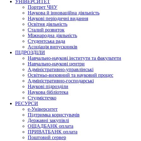
УНІВЕРСИТЕТ
Портрет ЧНУ
Наукова й інноваційна діяльність
Наукові періодичні видання
Освітня діяльність
Сталий розвиток
Міжнародна діяльність
Студентська рада
Асоціація випускників
ПІДРОЗДІЛИ
Навчально-наукові інститути та факультети
Навчально-наукові центри
Адміністративно-управлінські
Освітньо-виховний та науковий процес
Адміністративно-господарські
Наукові підрозділи
Наукова бібліотека
Студмістечко
РЕСУРСИ
е-Університет
Підтримка користувачів
Державні закупівлі
ОЩАДБАНК оплата
ПРИВАТБАНК оплата
Поштовий сервер