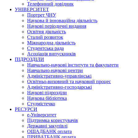
Телефонний довідник
УНІВЕРСИТЕТ
Портрет ЧНУ
Наукова й інноваційна діяльність
Наукові періодичні видання
Освітня діяльність
Сталий розвиток
Міжнародна діяльність
Студентська рада
Асоціація випускників
ПІДРОЗДІЛИ
Навчально-наукові інститути та факультети
Навчально-наукові центри
Адміністративно-управлінські
Освітньо-виховний та науковий процес
Адміністративно-господарські
Наукові підрозділи
Наукова бібліотека
Студмістечко
РЕСУРСИ
е-Університет
Підтримка користувачів
Державні закупівлі
ОЩАДБАНК оплата
ПРИВАТБАНК оплата