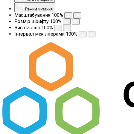
Режим читання
Масштабування
100
%
Розмір шрифту
100
%
Висота лінії
100
%
Інтервал між літерами
100
%