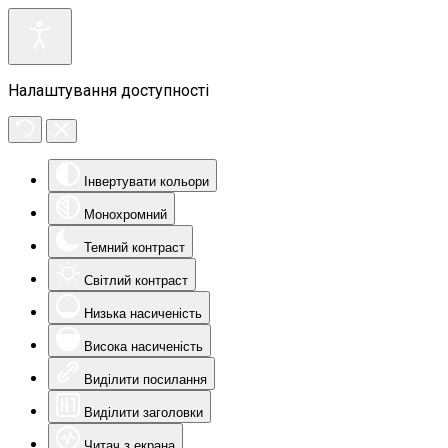
Налаштування доступності
Інвертувати кольори
Монохромний
Темний контраст
Світлий контраст
Низька насиченість
Висока насиченість
Виділити посилання
Виділити заголовки
Читач з екрана