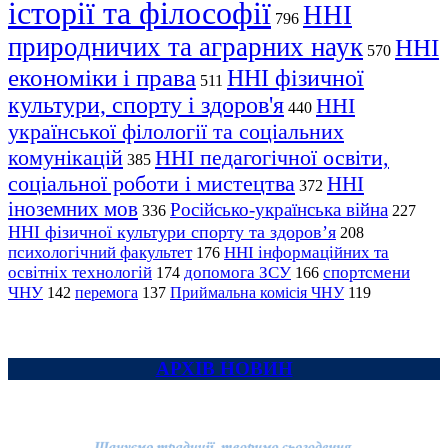
історії та філософії
ННІ
796
природничих та аграрних наук
ННІ
570
економіки і права
ННІ фізичної
511
культури, спорту і здоров'я
ННІ
440
української філології та соціальних
комунікацій
ННІ педагогічної освіти,
385
соціальної роботи і мистецтва
ННІ
372
іноземних мов
Російсько-українська війна
336
227
ННІ фізичної культури спорту та здоров’я
208
психологічний факультет
ННІ інформаційних та
176
освітніх технологій
допомога ЗСУ
спортсмени
174
166
ЧНУ
перемога
142
137
Приймальна комісія ЧНУ
119
АРХІВ НОВИН