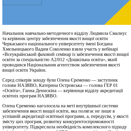
Начальник навчально-методичного відділу Людмила Смалиус
та керівник центру забезпечення якості вищої освіти
Черкаського національного університету імені Богдана
Хмельницького Вадим Соколенко взяли участь у вебінарі
«Всеукраїнський фаховий семінар із забезпечення якості вищої
освіти за спеціальністю А2/012 «Дошкільна освіта», який
проводився Національним агентством забезпечення якості
вищої освіти України.
Серед спікерів заходу були Олена Єременко — заступник
голови НАЗЯВО, Катерина Островська — голова ГЕР 01
«Освіта», Ганна Денискіна — керівниця відділу акредитації
освітніх програм НАЗЯВО.
Олена Єременко наголосила на меті внутрішньої системи
забезпечення якості вищої освіти, яка полягає не лише в
успішній акредитації освітньої програми, а, передусім, у якості
змісту цих програм, розвитку конкурентоспроможності
університету. Підкреслила необхідність комплексного підходу