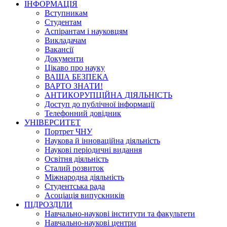
ІНФОРМАЦІЯ
Вступникам
Студентам
Аспірантам і науковцям
Викладачам
Вакансії
Документи
Цікаво про науку
ВАША БЕЗПЕКА
ВАРТО ЗНАТИ!
АНТИКОРУПЦІЙНА ДІЯЛЬНІСТЬ
Доступ до публічної інформації
Телефонний довідник
УНІВЕРСИТЕТ
Портрет ЧНУ
Наукова й інноваційна діяльність
Наукові періодичні видання
Освітня діяльність
Сталий розвиток
Міжнародна діяльність
Студентська рада
Асоціація випускників
ПІДРОЗДІЛИ
Навчально-наукові інститути та факультети
Навчально-наукові центри