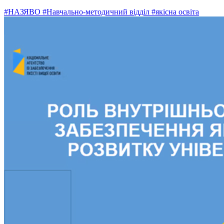
#НАЗЯВО
#Навчально-методичний відділ
#якісна освіта