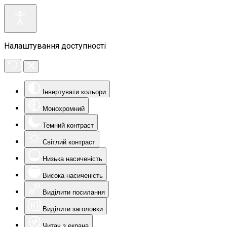
Налаштування доступності
Інвертувати кольори
Монохромний
Темний контраст
Світлий контраст
Низька насиченість
Висока насиченість
Виділити посилання
Виділити заголовки
Читач з екрана