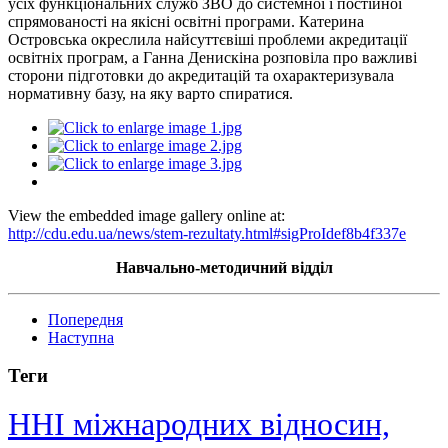
усіх функціональних служб ЗВО до системної і постійної
спрямованості на якісні освітні програми. Катерина
Островська окреслила найсуттєвіші проблеми акредитації
освітніх програм, а Ганна Денискіна розповіла про важливі
сторони підготовки до акредитацій та охарактеризувала
нормативну базу, на яку варто спиратися.
View the embedded image gallery online at:
http://cdu.edu.ua/news/stem-rezultaty.html#sigProIdef8b4f337e
Навчально-методичний відділ
Попередня
Наступна
Теги
ННІ міжнародних відносин,