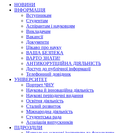
НОВИНИ
ІНФОРМАЦІЯ
Вступникам
Студентам
Аспірантам і науковцям
Викладачам
Вакансії
Документи
Цікаво про науку
ВАША БЕЗПЕКА
ВАРТО ЗНАТИ!
АНТИКОРУПЦІЙНА ДІЯЛЬНІСТЬ
Доступ до публічної інформації
Телефонний довідник
УНІВЕРСИТЕТ
Портрет ЧНУ
Наукова й інноваційна діяльність
Наукові періодичні видання
Освітня діяльність
Сталий розвиток
Міжнародна діяльність
Студентська рада
Асоціація випускників
ПІДРОЗДІЛИ
Навчально-наукові інститути та факультети