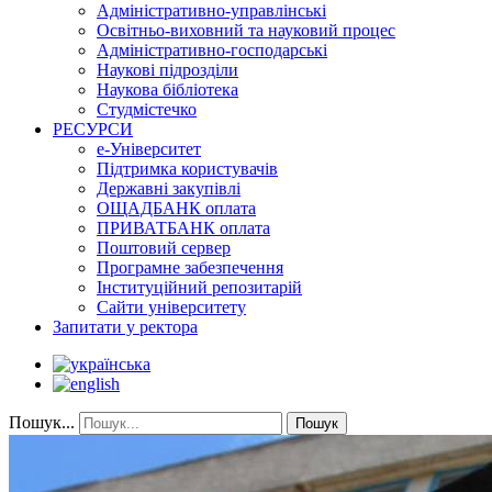
Адміністративно-управлінські
Освітньо-виховний та науковий процес
Адміністративно-господарські
Наукові підрозділи
Наукова бібліотека
Студмістечко
РЕСУРСИ
е-Університет
Підтримка користувачів
Державні закупівлі
ОЩАДБАНК оплата
ПРИВАТБАНК оплата
Поштовий сервер
Програмне забезпечення
Інституційний репозитарій
Сайти університету
Запитати у ректора
Пошук...
Пошук