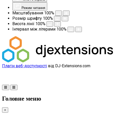
Режим читання
Масштабування
100
%
Розмір шрифту
100
%
Висота лінії
100
%
Інтервал між літерами
100
%
Плагін веб-доступності
від DJ-Extensions.com
Головне меню
×