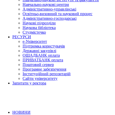
Навчально-наукові центри
Адміністративно-управлінські
Освітньо-виховний та науковий процес
Адміністративно-господарські
Наукові підрозділи
Наукова бібліотека
Студмістечко
РЕСУРСИ
е-Університет
Підтримка користувачів
Державні закупівлі
ОЩАДБАНК оплата
ПРИВАТБАНК оплата
Поштовий сервер
Програмне забезпечення
Інституційний репозитарій
Сайти університету
Запитати у ректора
НОВИНИ