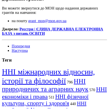
Ви можете звернутися до МОН щодо надання державних
грантів на навчання:
на пошту
grant_mon@mon.gov.ua
Джерело:
Реєстри | ЄДИНА ДЕРЖАВНА ЕЛЕКТРОННА
БАЗА з питань ОСВІТИ
Попередня
Наступна
Теги
ННІ міжнародних відносин,
історії та філософії
ННІ
796
природничих та аграрних наук
ННІ
570
економіки і права
ННІ фізичної
511
культури, спорту і здоров'я
ННІ
440