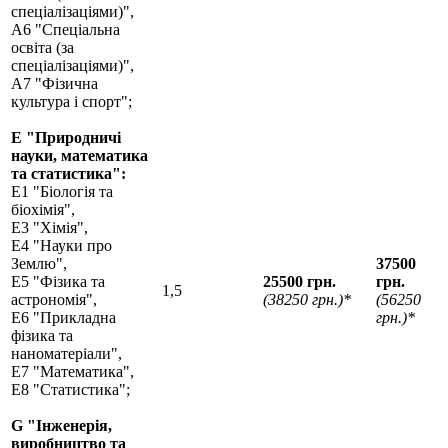
спеціалізаціями)",
А6 "Спеціальна
освіта (за
спеціалізаціями)",
А7 "Фізична
культура і спорт";
Е "Природничі
науки, математика
та статистика":
Е1 "Біологія та
біохімія",
Е3 "Хімія",
Е4 "Науки про
Землю",
37500
Е5 "Фізика та
25500 грн.
грн.
1,5
астрономія",
(38250 грн.)*
(56250
Е6 "Прикладна
грн.)*
фізика та
наноматеріали",
Е7 "Математика",
Е8 "Статистика";
G "Інженерія,
виробництво та