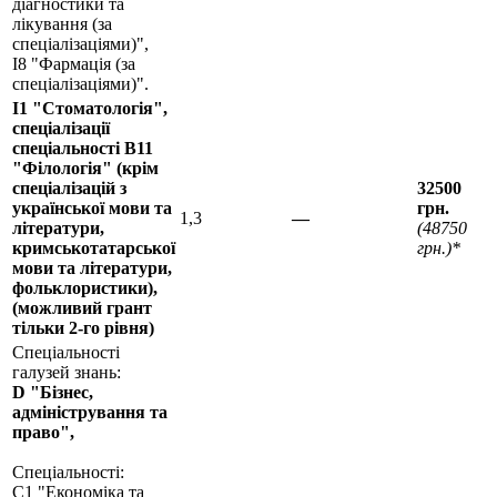
діагностики та
лікування (за
спеціалізаціями)",
І8 "Фармація (за
спеціалізаціями)".
І1 "Стоматологія",
спеціалізації
спеціальності B11
"Філологія" (крім
спеціалізацій з
32500
української мови та
грн.
1,3
—
літератури,
(48750
кримськотатарської
грн.)*
мови та літератури,
фольклористики),
(можливий грант
тільки 2-го рівня)
Спеціальності
галузей знань:
D "Бізнес,
адміністрування та
право",
Спеціальності:
С1 "Економіка та