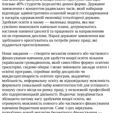
близько 40% студентів (курсантів) денної форми. Державне
замовлення є концептом радянських часів, який найкраще
відповідає адміністративно-плановій моделі господарювання
в наскрізь одержавленій економіці тоталітарної держави.
Здобувач освіти в ньому — маленька людина, яка має
сумлінно виконувати навчальні плани, дотримуватись
настанов панівної ідеології та працювати за направленням
після отримання диплома. Наразі державне замовлення має
здебільшого орієнтуватись на потреби ринку праці, які
піддаються прогнозуванню.
Наше завдання — створити механізм повного або часткового
фінансування навчання для здобуття вищої освіти вільним
українським громадянином, який самостійно формує освітню
траєкторію, свідомо обирає і може змінювати заклади освіти і
освітні програми, сприймає вибір дисциплін чи
міждисциплінарність освітніх програм, академічну
мобільність, неформальну освіту як відповідальну можливість
формувати унікальний набір компетентностей для успішного
пошуку свого місця на ринку праці, у незалежній професійній
або підприємницькій діяльності. Водночас передбачається
збільшити питому вагу здобувачів вищої освіти, які
отримують можливість повного або часткового фінансування
навчання бюджетним коштом. Саме з цих міркувань
розроблено новий механізм бюджетного фінансування —