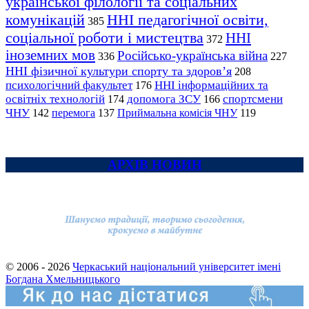
української філології та соціальних
комунікацій
ННІ педагогічної освіти,
385
соціальної роботи і мистецтва
ННІ
372
іноземних мов
Російсько-українська війна
336
227
ННІ фізичної культури спорту та здоров’я
208
психологічний факультет
ННІ інформаційних та
176
освітніх технологій
допомога ЗСУ
спортсмени
174
166
ЧНУ
перемога
142
137
Приймальна комісія ЧНУ
119
АРХІВ НОВИН
© 2006 - 2026
Черкаський національний університет імені
Богдана Хмельницького