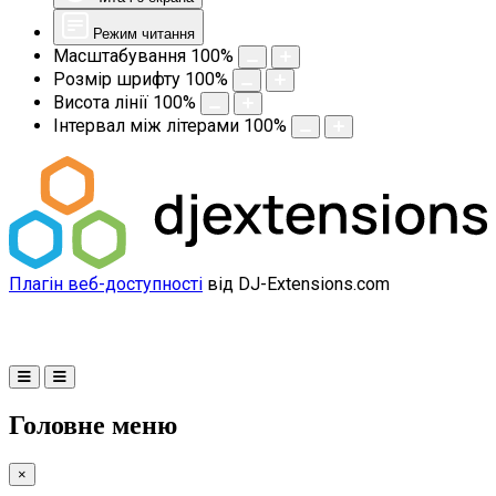
Режим читання
Масштабування
100
%
Розмір шрифту
100
%
Висота лінії
100
%
Інтервал між літерами
100
%
Плагін веб-доступності
від DJ-Extensions.com
Головне меню
×