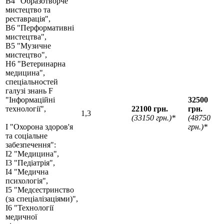
В4 "Образотворче
мистецтво та
реставрація",
В6 "Перформативні
мистецтва",
В5 "Музичне
мистецтво",
H6 "Ветеринарна
медицина",
спеціальностей
галузі знань F
"Інформаційні
32500
технології",
22100 грн.
грн.
1,3
(33150 грн.)*
(48750
І "Охорона здоров'я
грн.)*
та соціальне
забезпечення":
І2 "Медицина",
І3 "Педіатрія",
І4 "Медична
психологія",
І5 "Медсестринство
(за спеціалізаціями)",
І6 "Технології
медичної