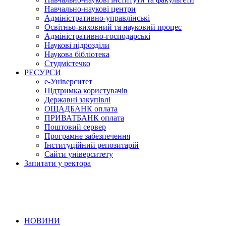
Навчально-наукові центри
Адміністративно-управлінські
Освітньо-виховний та науковий процес
Адміністративно-господарські
Наукові підрозділи
Наукова бібліотека
Студмістечко
РЕСУРСИ
е-Університет
Підтримка користувачів
Державні закупівлі
ОЩАДБАНК оплата
ПРИВАТБАНК оплата
Поштовий сервер
Програмне забезпечення
Інституційний репозитарій
Сайти університету
Запитати у ректора
НОВИНИ