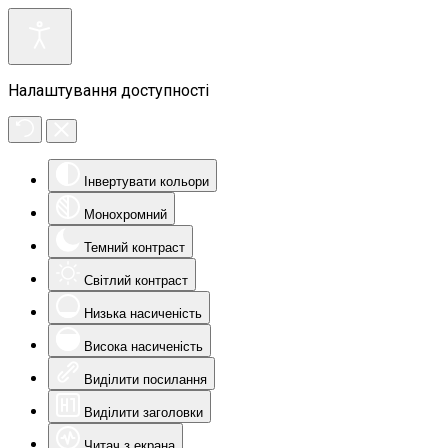
Налаштування доступності
Інвертувати кольори
Монохромний
Темний контраст
Світлий контраст
Низька насиченість
Висока насиченість
Виділити посилання
Виділити заголовки
Читач з екрана