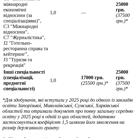
міжнародні
25000
економічні
грн.
1,0
—
відносини (за
(37500
спеціалізаціями)",
грн.)*
C3 "Міжнародні
відносини",
С7 "Журналістика",
J2 "Готельно-
ресторанна справа та
кейтеринг",
J3 "Туризм та
рекреація"
Інші спеціальності
25000
(спеціалізації,
17000 грн.
грн.
1,0
предметні
(25500 грн.)*
(37500
спеціальності)
грн.)*
*Для здобувачів, які вступили у 2025 році до одного із закладів
освіти Запорізької, Миколаївської, Сумської, Харківської
областей та отримали документ про повну загальну середню
освіту у 2025 році в одній із цих областей, додатково
застосовується коефіцієнт 1,5 шляхом його множення на
розмір державного гранту