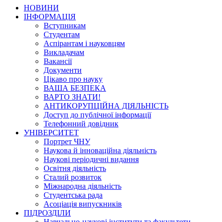
НОВИНИ
ІНФОРМАЦІЯ
Вступникам
Студентам
Аспірантам і науковцям
Викладачам
Вакансії
Документи
Цікаво про науку
ВАША БЕЗПЕКА
ВАРТО ЗНАТИ!
АНТИКОРУПЦІЙНА ДІЯЛЬНІСТЬ
Доступ до публічної інформації
Телефонний довідник
УНІВЕРСИТЕТ
Портрет ЧНУ
Наукова й інноваційна діяльність
Наукові періодичні видання
Освітня діяльність
Сталий розвиток
Міжнародна діяльність
Студентська рада
Асоціація випускників
ПІДРОЗДІЛИ
Навчально-наукові інститути та факультети