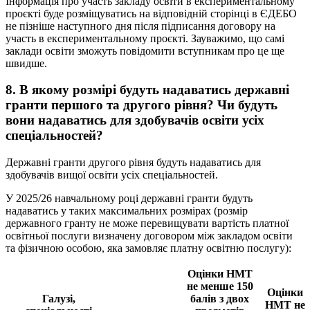
Інформація про участь закладу освіти в експериментальному
проєкті буде розміщуватись на відповідній сторінці в ЄДЕБО
не пізніше наступного дня після підписання договору на
участь в експериментальному проєкті. Зауважимо, що самі
заклади освіти зможуть повідомити вступникам про це ще
швидше.
8. В якому розмірі будуть надаватись державні
гранти першого та другого рівня? Чи будуть
вони надаватись для здобувачів освіти усіх
спеціальностей?
Державні гранти другого рівня будуть надаватись для
здобувачів вищої освіти усіх спеціальностей.
У 2025/26 навчальному році державні гранти будуть
надаватись у таких максимальних розмірах (розмір
державного гранту не може перевищувати вартість платної
освітньої послуги визначену договором між закладом освіти
та фізичною особою, яка замовляє платну освітню послугу):
Оцінки НМТ
не менше 150
Оцінки
Галузі,
балів з двох
НМТ не