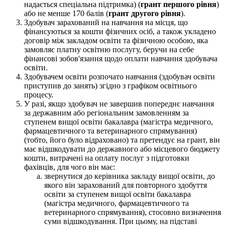
надається спеціальна підтримка) (
грант першого рівня
)
або не менше 170 балів (
грант другого рівня
).
Здобувач зарахований на навчання на місця, що
фінансуються за кошти фізичних осіб, а також укладено
договір між закладом освіти та фізичною особою, яка
замовляє платну освітню послугу, беручи на себе
фінансові зобов'язання щодо оплати навчання здобувача
освіти.
Здобувачем освіти розпочато навчання (здобувач освіти
приступив до занять) згідно з графіком освітнього
процесу.
У разі, якщо здобувач не завершив попереднє навчання
за державним або регіональним замовленням за
ступенем вищої освіти бакалавра (магістра медичного,
фармацевтичного та ветеринарного спрямування)
(тобто, його було відраховано) та претендує на грант, він
має відшкодувати до державного або місцевого бюджету
кошти, витрачені на оплату послуг з підготовки
фахівців, для чого він має:
звернутися до керівника закладу вищої освіти, до
якого він зарахований для повторного здобуття
освіти за ступенем вищої освіти бакалавра
(магістра медичного, фармацевтичного та
ветеринарного спрямування), стосовно визначення
суми відшкодування. При цьому, на підставі