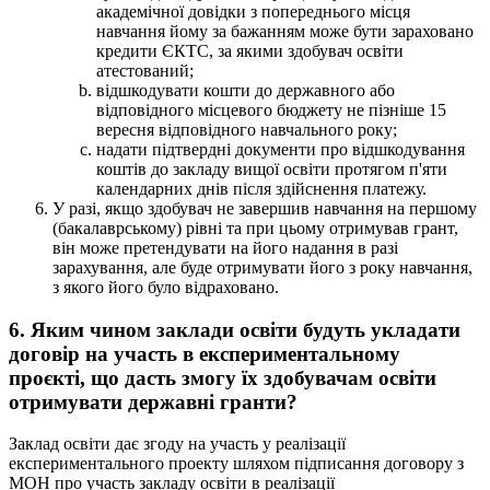
академічної довідки з попереднього місця
навчання йому за бажанням може бути зараховано
кредити ЄКТС, за якими здобувач освіти
атестований;
відшкодувати кошти до державного або
відповідного місцевого бюджету не пізніше 15
вересня відповідного навчального року;
надати підтвердні документи про відшкодування
коштів до закладу вищої освіти протягом п'яти
календарних днів після здійснення платежу.
У разі, якщо здобувач не завершив навчання на першому
(бакалаврському) рівні та при цьому отримував грант,
він може претендувати на його надання в разі
зарахування, але буде отримувати його з року навчання,
з якого його було відраховано.
6. Яким чином заклади освіти будуть укладати
договір на участь в експериментальному
проєкті, що дасть змогу їх здобувачам освіти
отримувати державні гранти?
Заклад освіти дає згоду на участь у реалізації
експериментального проекту шляхом підписання договору з
МОН про участь закладу освіти в реалізації