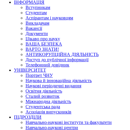
ІНФОРМАЦІЯ
Вступникам
Студентам
Аспірантам і науковцям
Викладачам
Вакансії
Документи
Цікаво про науку
ВАША БЕЗПЕКА
ВАРТО ЗНАТИ!
АНТИКОРУПЦІЙНА ДІЯЛЬНІСТЬ
Доступ до публічної інформації
Телефонний довідник
УНІВЕРСИТЕТ
Портрет ЧНУ
Наукова й інноваційна діяльність
Наукові періодичні видання
Освітня діяльність
Сталий розвиток
Міжнародна діяльність
Студентська рада
Асоціація випускників
ПІДРОЗДІЛИ
Навчально-наукові інститути та факультети
Навчально-наукові центри