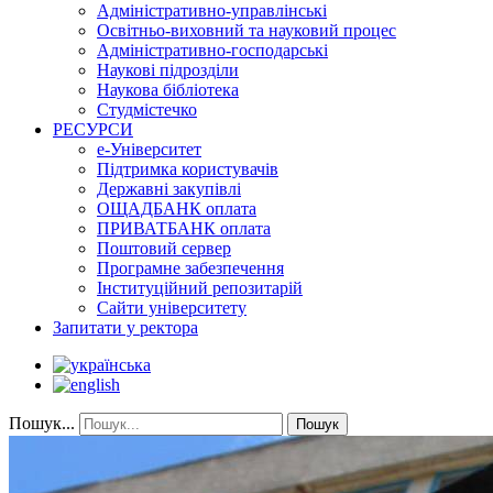
Адміністративно-управлінські
Освітньо-виховний та науковий процес
Адміністративно-господарські
Наукові підрозділи
Наукова бібліотека
Студмістечко
РЕСУРСИ
е-Університет
Підтримка користувачів
Державні закупівлі
ОЩАДБАНК оплата
ПРИВАТБАНК оплата
Поштовий сервер
Програмне забезпечення
Інституційний репозитарій
Сайти університету
Запитати у ректора
Пошук...
Пошук