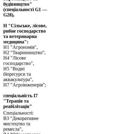
будівництво"
(спеціальності G1 —
G28),
H "Сільське, лісове,
рибне господарство
та ветеринарна
медицина":
Н1 "Агрономія",
Н2 "Тваринництво",
Н4 "Лісове
господарство",
Н5 "Водні
біоресурси та
аквакультура",
Н7 "Агроінженерія";
спеціальність I7
"Терапія та
реабілітація"
Спеціальності:
В3 "Декоративне
мистецтво та
ремесла",