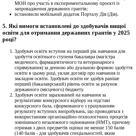
МОН про участь в експериментальному проєкті із
запровадження державних грантів;
встановили мобільний додаток Порталу Дія (Дія).
5. Які вимоги встановлені до здобувачів вищої
освіти для отримання державних грантів у 2025
році?
Здобувач освіти вступив на перший рік навчання для
здобуття освітнього ступеня бакалавра (магістра
медичного, фармацевтичного та ветеринарного
спрямування) за денною або дуальною формою здобуття
освіти в цьому році, уклав договір про навчання із
закладом освіти. Здобувач освіти не здобув раніше
перший (бакалаврський) рівень освіти за рахунок
державного (місцевого) бюджету.
Здобувач освіти зарахований на навчання за
результатами конкурсного відбору на підставі
конкурсного бала, сформованого з урахуванням
результату вступних випробувань, що проводяться з
використанням організаційно-технологічних процесів
зовнішнього незалежного оцінювання (НМТ), причому
отримав з двох предметів оцінки не менше 150 балів
(140 балів - для здобувачів спеціальностей, яким