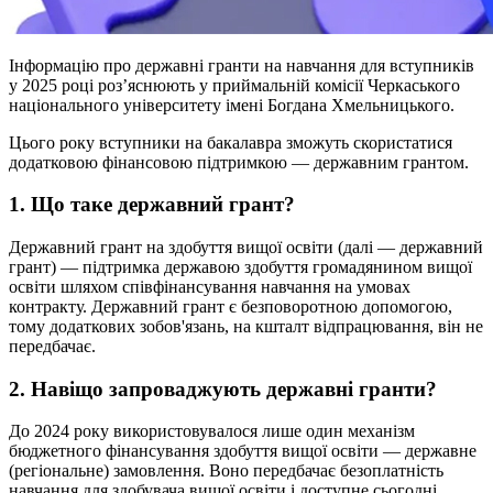
Інформацію про державні гранти на навчання для вступників
у 2025 році роз’яснюють у приймальній комісії Черкаського
національного університету імені Богдана Хмельницького.
Цього року вступники на бакалавра зможуть скористатися
додатковою фінансовою підтримкою —
державним грантом.
1. Що таке державний грант?
Державний грант на здобуття вищої освіти (далі — державний
грант) — підтримка державою здобуття громадянином вищої
освіти шляхом співфінансування навчання на умовах
контракту. Державний грант є безповоротною допомогою,
тому додаткових зобов'язань, на кшталт відпрацювання, він не
передбачає.
2. Навіщо запроваджують державні гранти?
До 2024 року використовувалося лише один механізм
бюджетного фінансування здобуття вищої освіти — державне
(регіональне) замовлення. Воно передбачає безоплатність
навчання для здобувача вищої освіти і доступне сьогодні