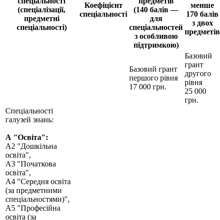
спеціальності
предметів
Коефіцієнт
менше
(спеціалізації,
(140 балів —
спеціальності
170 балів
предметні
для
з двох
спеціальності)
спеціальностей
предметів
з особливою
підтримкою)
Базовий
грант
Базовий грант
другого
першого рівня
рівня
17 000 грн.
25 000
грн.
Спеціальності
галузей знань:
А "Освіта":
А2 "Дошкільна
освіта",
А3 "Початкова
освіта",
А4 "Середня освіта
(за предметними
спеціальностями)",
А5 "Професійна
освіта (за