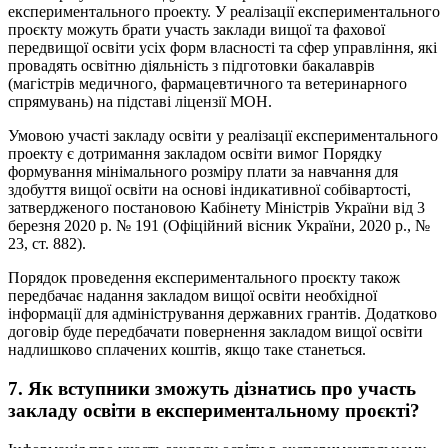
експериментального проекту. У реалізації експериментального
проєкту можуть брати участь заклади вищої та фахової
передвищої освіти усіх форм власності та сфер управління, які
провадять освітню діяльність з підготовки бакалаврів
(магістрів медичного, фармацевтичного та ветеринарного
спрямувань) на підставі ліцензії МОН.
Умовою участі закладу освіти у реалізації експериментального
проекту є дотримання закладом освіти вимог Порядку
формування мінімального розміру плати за навчання для
здобуття вищої освіти на основі індикативної собівартості,
затвердженого постановою Кабінету Міністрів України від 3
березня 2020 р. № 191 (Офіційний вісник України, 2020 р., №
23, ст. 882).
Порядок проведення експериментального проєкту також
передбачає надання закладом вищої освіти необхідної
інформації для адміністрування державних грантів. Додатково
договір буде передбачати повернення закладом вищої освіти
надлишково сплачених коштів, якщо таке станеться.
7. Як вступники зможуть дізнатись про участь
закладу освіти в експериментальному проєкті?