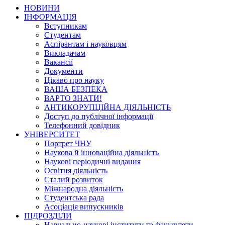
НОВИНИ
ІНФОРМАЦІЯ
Вступникам
Студентам
Аспірантам і науковцям
Викладачам
Вакансії
Документи
Цікаво про науку
ВАША БЕЗПЕКА
ВАРТО ЗНАТИ!
АНТИКОРУПЦІЙНА ДІЯЛЬНІСТЬ
Доступ до публічної інформації
Телефонний довідник
УНІВЕРСИТЕТ
Портрет ЧНУ
Наукова й інноваційна діяльність
Наукові періодичні видання
Освітня діяльність
Сталий розвиток
Міжнародна діяльність
Студентська рада
Асоціація випускників
ПІДРОЗДІЛИ
Навчально-наукові інститути та факультети