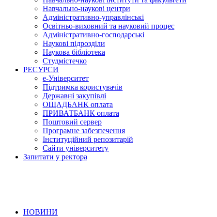
Навчально-наукові центри
Адміністративно-управлінські
Освітньо-виховний та науковий процес
Адміністративно-господарські
Наукові підрозділи
Наукова бібліотека
Студмістечко
РЕСУРСИ
е-Університет
Підтримка користувачів
Державні закупівлі
ОЩАДБАНК оплата
ПРИВАТБАНК оплата
Поштовий сервер
Програмне забезпечення
Інституційний репозитарій
Сайти університету
Запитати у ректора
НОВИНИ