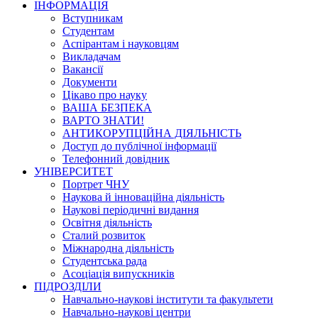
ІНФОРМАЦІЯ
Вступникам
Студентам
Аспірантам і науковцям
Викладачам
Вакансії
Документи
Цікаво про науку
ВАША БЕЗПЕКА
ВАРТО ЗНАТИ!
АНТИКОРУПЦІЙНА ДІЯЛЬНІСТЬ
Доступ до публічної інформації
Телефонний довідник
УНІВЕРСИТЕТ
Портрет ЧНУ
Наукова й інноваційна діяльність
Наукові періодичні видання
Освітня діяльність
Сталий розвиток
Міжнародна діяльність
Студентська рада
Асоціація випускників
ПІДРОЗДІЛИ
Навчально-наукові інститути та факультети
Навчально-наукові центри