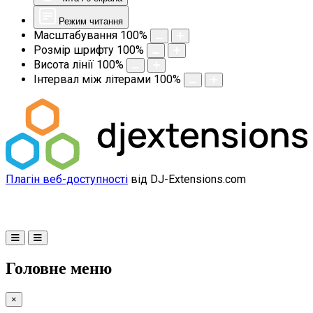
Режим читання
Масштабування
100
%
Розмір шрифту
100
%
Висота лінії
100
%
Інтервал між літерами
100
%
Плагін веб-доступності
від DJ-Extensions.com
Головне меню
×