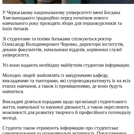
У Черкаському національному університеті імені Богдана
Хмельницького традиційно перед початком нового
навчального року проходять збори для першокурсників та
їхніх батьків.
Зі студентами та їхніми батьками спілкуються ректор
Олександр Володимирович Черевко, директори інститутів,
декани факультетів, начальники відділів, керівники служб
університету.
Усі вони надають необхідну майбутнім студентам інформацію.
Молодих людей знайомлять із завідувачами кафедр,
викладачами та тьюторами, які супроводжуватимуть їх на всіх
етапах навчання, а також із приміщеннями, де вони будуть
навчатися.
Викладачі діляться порадами щодо організації студентського
життя, навчальної та наукової діяльності, а також окреслюють
можливості для розвитку творчого й професійного потенціалу
молоді.
Студенти також отримують інформацію про студентське
самоврядування та позанавчальні активності. Представники