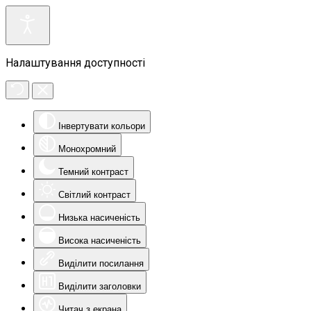
Налаштування доступності
Інвертувати кольори
Монохромний
Темний контраст
Світлий контраст
Низька насиченість
Висока насиченість
Виділити посилання
Виділити заголовки
Читач з екрана