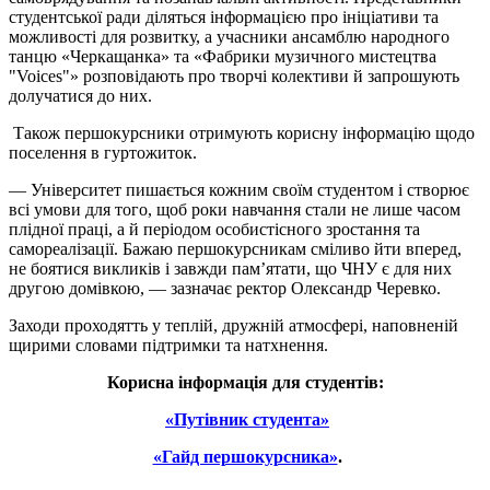
студентської ради діляться інформацією про ініціативи та
можливості для розвитку, а учасники ансамблю народного
танцю «Черкащанка» та «Фабрики музичного мистецтва
"Voices"» розповідають про творчі колективи й запрошують
долучатися до них.
Також першокурсники отримують корисну інформацію щодо
поселення в гуртожиток.
— Університет пишається кожним своїм студентом і створює
всі умови для того, щоб роки навчання стали не лише часом
плідної праці, а й періодом особистісного зростання та
самореалізації. Бажаю першокурсникам сміливо йти вперед,
не боятися викликів і завжди пам’ятати, що ЧНУ є для них
другою домівкою, — зазначає ректор Олександр Черевко.
Заходи проходятть у теплій, дружній атмосфері, наповненій
щирими словами підтримки та натхнення.
Корисна інформація для студентів:
«Путівник студента»
«Гайд першокурсника»
.