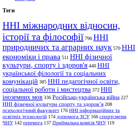
Теги
ННІ міжнародних відносин,
історії та філософії
ННІ
796
природничих та аграрних наук
ННІ
570
економіки і права
ННІ фізичної
511
культури, спорту і здоров'я
ННІ
440
української філології та соціальних
комунікацій
ННІ педагогічної освіти,
385
соціальної роботи і мистецтва
ННІ
372
іноземних мов
Російсько-українська війна
336
227
ННІ фізичної культури спорту та здоров’я
208
психологічний факультет
ННІ інформаційних та
176
освітніх технологій
допомога ЗСУ
спортсмени
174
166
ЧНУ
перемога
142
137
Приймальна комісія ЧНУ
119