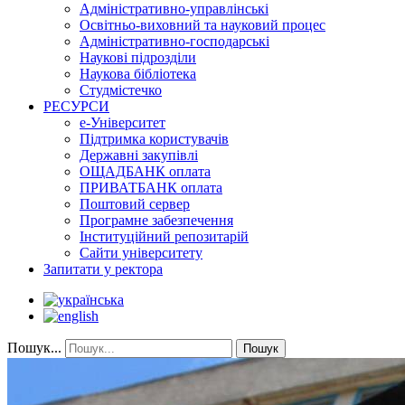
Адміністративно-управлінські
Освітньо-виховний та науковий процес
Адміністративно-господарські
Наукові підрозділи
Наукова бібліотека
Студмістечко
РЕСУРСИ
е-Університет
Підтримка користувачів
Державні закупівлі
ОЩАДБАНК оплата
ПРИВАТБАНК оплата
Поштовий сервер
Програмне забезпечення
Інституційний репозитарій
Сайти університету
Запитати у ректора
Пошук...
Пошук