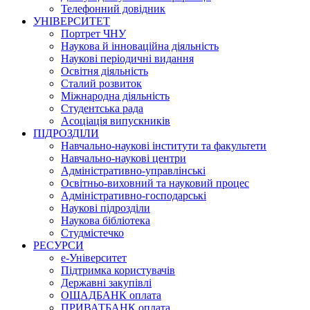
Телефонний довідник
УНІВЕРСИТЕТ
Портрет ЧНУ
Наукова й інноваційна діяльність
Наукові періодичні видання
Освітня діяльність
Сталий розвиток
Міжнародна діяльність
Студентська рада
Асоціація випускників
ПІДРОЗДІЛИ
Навчально-наукові інститути та факультети
Навчально-наукові центри
Адміністративно-управлінські
Освітньо-виховний та науковий процес
Адміністративно-господарські
Наукові підрозділи
Наукова бібліотека
Студмістечко
РЕСУРСИ
е-Університет
Підтримка користувачів
Державні закупівлі
ОЩАДБАНК оплата
ПРИВАТБАНК оплата