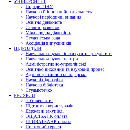
УНІВЕРСИТЕТ
Портрет ЧНУ
Наукова й інноваційна діяльність
Наукові періодичні видання
Освітня діяльність
Сталий розвиток
Міжнародна діяльність
Студентська рада
Асоціація випускників
ПІДРОЗДІЛИ
Навчально-наукові інститути та факультети
Навчально-наукові центри
Адміністративно-управлінські
Освітньо-виховний та науковий процес
Адміністративно-господарські
Наукові підрозділи
Наукова бібліотека
Студмістечко
РЕСУРСИ
е-Університет
Підтримка користувачів
Державні закупівлі
ОЩАДБАНК оплата
ПРИВАТБАНК оплата
Поштовий сервер