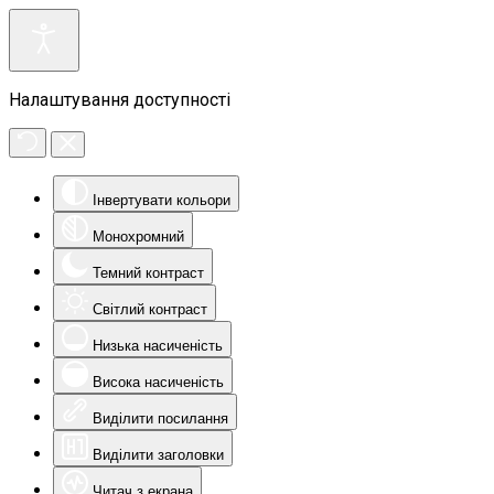
Налаштування доступності
Інвертувати кольори
Монохромний
Темний контраст
Світлий контраст
Низька насиченість
Висока насиченість
Виділити посилання
Виділити заголовки
Читач з екрана