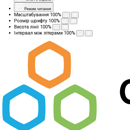
Режим читання
Масштабування
100
%
Розмір шрифту
100
%
Висота лінії
100
%
Інтервал між літерами
100
%