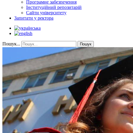
Програмне забезпечення
Інституційний репозитарій
Сайти університету
Запитати у ректора
Пошук...
Пошук