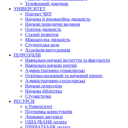
Телефонний довідник
УНІВЕРСИТЕТ
Портрет ЧНУ
Наукова й інноваційна діяльність
Наукові періодичні видання
Освітня діяльність
Сталий розвиток
Міжнародна діяльність
Студентська рада
Асоціація випускників
ПІДРОЗДІЛИ
Навчально-наукові інститути та факультети
Навчально-наукові центри
Адміністративно-управлінські
Освітньо-виховний та науковий процес
Адміністративно-господарські
Наукові підрозділи
Наукова бібліотека
Студмістечко
РЕСУРСИ
е-Університет
Підтримка користувачів
Державні закупівлі
ОЩАДБАНК оплата
ПРИВАТБАНК оплата