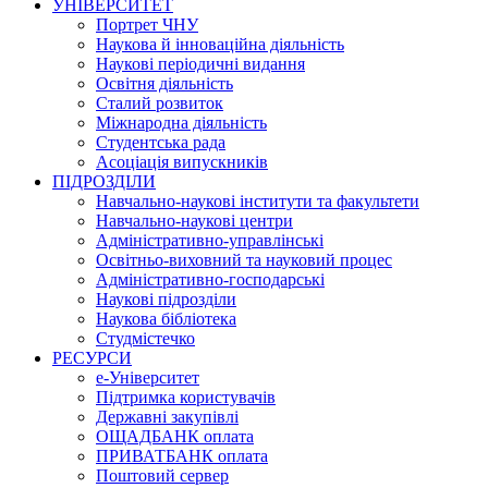
УНІВЕРСИТЕТ
Портрет ЧНУ
Наукова й інноваційна діяльність
Наукові періодичні видання
Освітня діяльність
Сталий розвиток
Міжнародна діяльність
Студентська рада
Асоціація випускників
ПІДРОЗДІЛИ
Навчально-наукові інститути та факультети
Навчально-наукові центри
Адміністративно-управлінські
Освітньо-виховний та науковий процес
Адміністративно-господарські
Наукові підрозділи
Наукова бібліотека
Студмістечко
РЕСУРСИ
е-Університет
Підтримка користувачів
Державні закупівлі
ОЩАДБАНК оплата
ПРИВАТБАНК оплата
Поштовий сервер