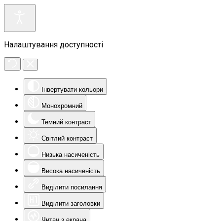
Налаштування доступності
Інвертувати кольори
Монохромний
Темний контраст
Світлий контраст
Низька насиченість
Висока насиченість
Виділити посилання
Виділити заголовки
Читач з екрана