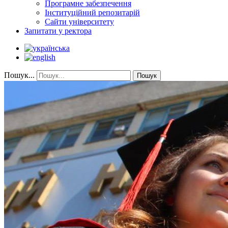
Програмне забезпечення
Інституційний репозитарій
Сайти університету
Запитати у ректора
Пошук...
Пошук