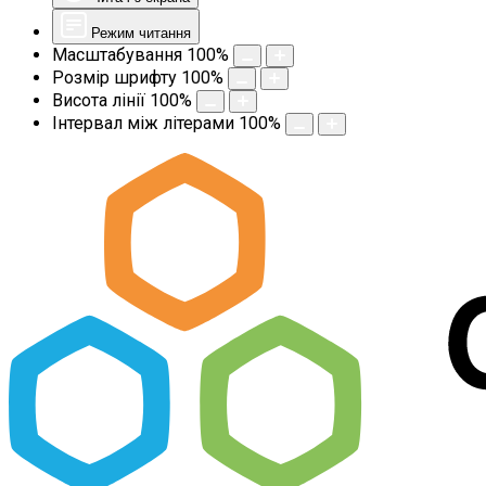
Режим читання
Масштабування
100
%
Розмір шрифту
100
%
Висота лінії
100
%
Інтервал між літерами
100
%