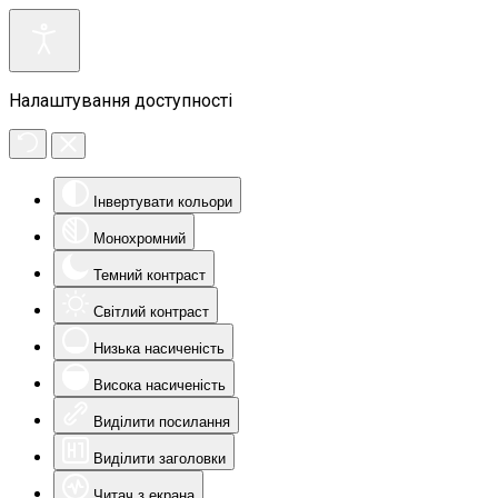
Налаштування доступності
Інвертувати кольори
Монохромний
Темний контраст
Світлий контраст
Низька насиченість
Висока насиченість
Виділити посилання
Виділити заголовки
Читач з екрана