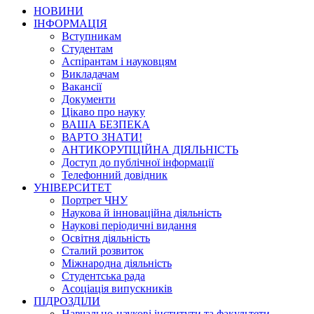
НОВИНИ
ІНФОРМАЦІЯ
Вступникам
Студентам
Аспірантам і науковцям
Викладачам
Вакансії
Документи
Цікаво про науку
ВАША БЕЗПЕКА
ВАРТО ЗНАТИ!
АНТИКОРУПЦІЙНА ДІЯЛЬНІСТЬ
Доступ до публічної інформації
Телефонний довідник
УНІВЕРСИТЕТ
Портрет ЧНУ
Наукова й інноваційна діяльність
Наукові періодичні видання
Освітня діяльність
Сталий розвиток
Міжнародна діяльність
Студентська рада
Асоціація випускників
ПІДРОЗДІЛИ
Навчально-наукові інститути та факультети