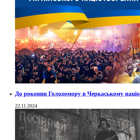
До роковин Голодомору в Черкаському націо
22.11.2024