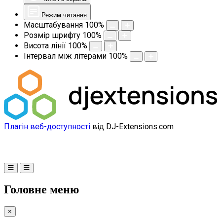
Режим читання
Масштабування
100
%
Розмір шрифту
100
%
Висота лінії
100
%
Інтервал між літерами
100
%
Плагін веб-доступності
від DJ-Extensions.com
Головне меню
×