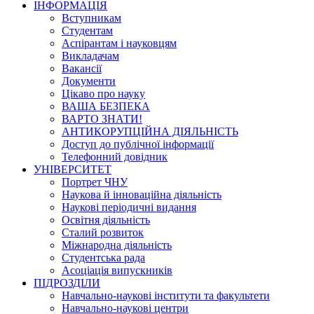
ІНФОРМАЦІЯ
Вступникам
Студентам
Аспірантам і науковцям
Викладачам
Вакансії
Документи
Цікаво про науку
ВАША БЕЗПЕКА
ВАРТО ЗНАТИ!
АНТИКОРУПЦІЙНА ДІЯЛЬНІСТЬ
Доступ до публічної інформації
Телефонний довідник
УНІВЕРСИТЕТ
Портрет ЧНУ
Наукова й інноваційна діяльність
Наукові періодичні видання
Освітня діяльність
Сталий розвиток
Міжнародна діяльність
Студентська рада
Асоціація випускників
ПІДРОЗДІЛИ
Навчально-наукові інститути та факультети
Навчально-наукові центри