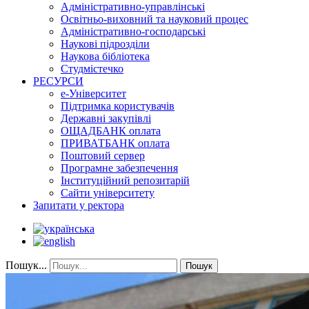
Адміністративно-управлінські
Освітньо-виховний та науковий процес
Адміністративно-господарські
Наукові підрозділи
Наукова бібліотека
Студмістечко
РЕСУРСИ
е-Університет
Підтримка користувачів
Державні закупівлі
ОЩАДБАНК оплата
ПРИВАТБАНК оплата
Поштовий сервер
Програмне забезпечення
Інституційний репозитарій
Сайти університету
Запитати у ректора
Пошук...
Пошук