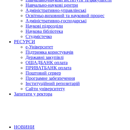
Навчально-наукові центри
Адміністративно-управлінські
Освітньо-виховний та науковий процес
Адміністративно-господарські
Наукові підрозділи
Наукова бібліотека
Студмістечко
РЕСУРСИ
е-Університет
Підтримка користувачів
Державні закупівлі
ОЩАДБАНК оплата
ПРИВАТБАНК оплата
Поштовий сервер
Програмне забезпечення
Інституційний репозитарій
Сайти університету
Запитати у ректора
НОВИНИ