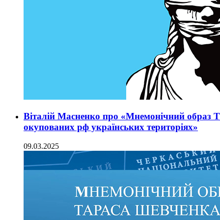
Віталій Масненко про «Мнемонічний образ 
окупованих рф українських територіях»
09.03.2025