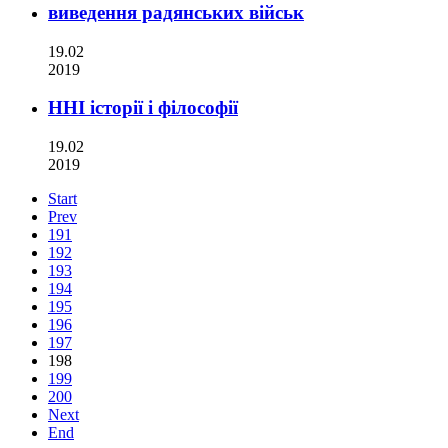
виведення радянських військ
19.02
2019
ННІ історії і філософії
19.02
2019
Start
Prev
191
192
193
194
195
196
197
198
199
200
Next
End