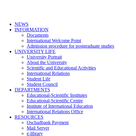
NEWS
INFORMATION
Documents
International Welcome Point
Admission procedure for postgraduate studies
UNIVERSITY LIFE
University Portrait
About the University
Scientific and Educational Activities
International Relations
Student Life
Student Council
DEPARTMENTS
Educational-Scientific Institutes
Educational-Scientific Centre
Institute of International Education
International Relations Office
RESOURCES
Oschadbank Payment
Mail Server
e-library