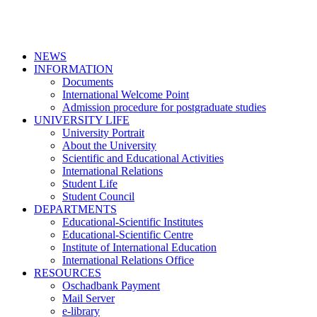
NEWS
INFORMATION
Documents
International Welcome Point
Admission procedure for postgraduate studies
UNIVERSITY LIFE
University Portrait
About the University
Scientific and Educational Activities
International Relations
Student Life
Student Council
DEPARTMENTS
Educational-Scientific Institutes
Educational-Scientific Centre
Institute of International Education
International Relations Office
RESOURCES
Oschadbank Payment
Mail Server
e-library