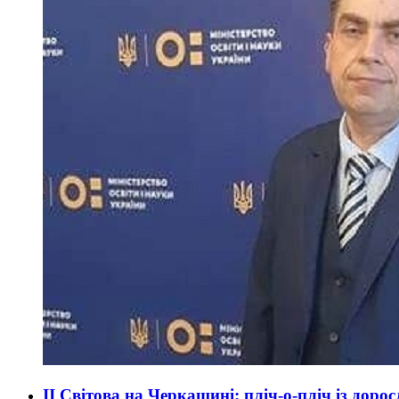
ІІ Світова на Черкащині: пліч-о-пліч із доро