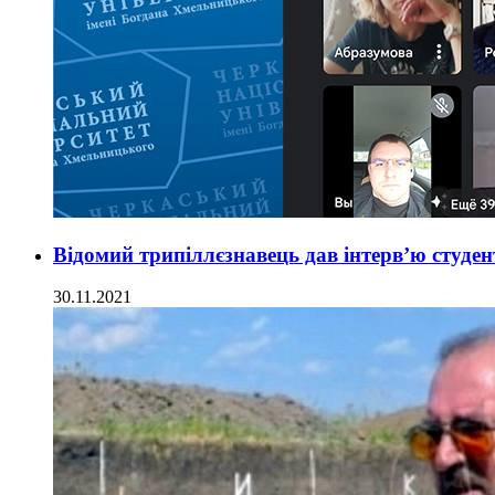
Відомий трипіллєзнавець дав інтерв’ю студ
30.11.2021