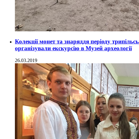
Колекції монет та знаряддя періоду трипіль
організували екскурсію в Музей археології
26.03.2019