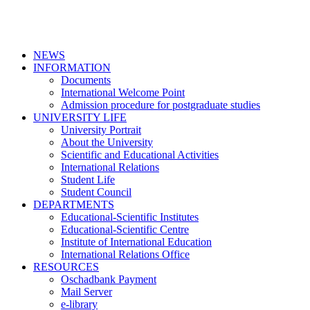
NEWS
INFORMATION
Documents
International Welcome Point
Admission procedure for postgraduate studies
UNIVERSITY LIFE
University Portrait
About the University
Scientific and Educational Activities
International Relations
Student Life
Student Council
DEPARTMENTS
Educational-Scientific Institutes
Educational-Scientific Centre
Institute of International Education
International Relations Office
RESOURCES
Oschadbank Payment
Mail Server
e-library