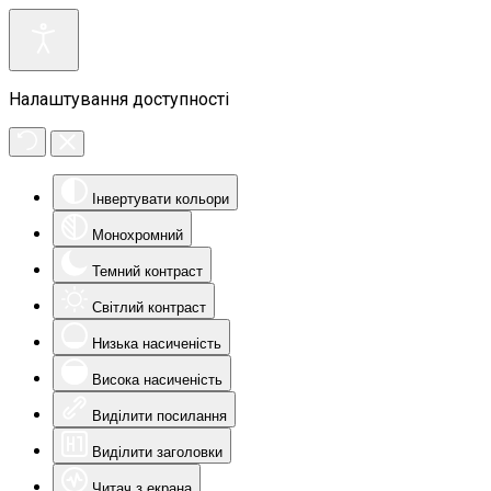
Налаштування доступності
Інвертувати кольори
Монохромний
Темний контраст
Світлий контраст
Низька насиченість
Висока насиченість
Виділити посилання
Виділити заголовки
Читач з екрана