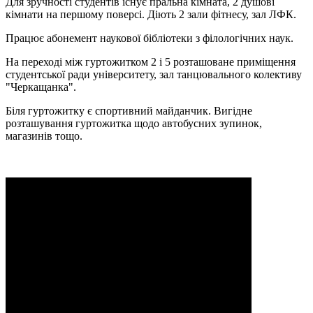
Для зручності студентів існує пральна кімната, 2 душові
кімнати на першому поверсі. Діють 2 зали фітнесу, зал ЛФК.
Працює абонемент наукової бібліотеки з філологічних наук.
На переході між гуртожитком 2 і 5 розташоване приміщення
студентської ради університету, зал танцювального колективу
"Черкащанка".
Біля гуртожитку є спортивний майданчик. Вигідне
розташування гуртожитка щодо автобусних зупинок,
магазинів тощо.