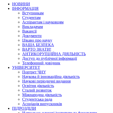
НОВИНИ
ІНФОРМАЦІЯ
Вступникам
Студентам
Аспірантам і науковцям
Викладачам
Вакансії
Документи
Цікаво про науку
ВАША БЕЗПЕКА
ВАРТО ЗНАТИ!
АНТИКОРУПЦІЙНА ДІЯЛЬНІСТЬ
Доступ до публічної інформації
Телефонний довідник
УНІВЕРСИТЕТ
Портрет ЧНУ
Наукова й інноваційна діяльність
Наукові періодичні видання
Освітня діяльність
Сталий розвиток
Міжнародна діяльність
Студентська рада
Асоціація випускників
ПІДРОЗДІЛИ
Навчально-наукові інститути та факультети