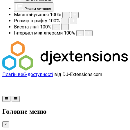
Режим читання
Масштабування
100
%
Розмір шрифту
100
%
Висота лінії
100
%
Інтервал між літерами
100
%
Плагін веб-доступності
від DJ-Extensions.com
Головне меню
×