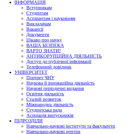
ІНФОРМАЦІЯ
Вступникам
Студентам
Аспірантам і науковцям
Викладачам
Вакансії
Документи
Цікаво про науку
ВАША БЕЗПЕКА
ВАРТО ЗНАТИ!
АНТИКОРУПЦІЙНА ДІЯЛЬНІСТЬ
Доступ до публічної інформації
Телефонний довідник
УНІВЕРСИТЕТ
Портрет ЧНУ
Наукова й інноваційна діяльність
Наукові періодичні видання
Освітня діяльність
Сталий розвиток
Міжнародна діяльність
Студентська рада
Асоціація випускників
ПІДРОЗДІЛИ
Навчально-наукові інститути та факультети
Навчально-наукові центри