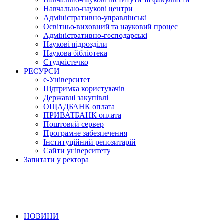
Навчально-наукові центри
Адміністративно-управлінські
Освітньо-виховний та науковий процес
Адміністративно-господарські
Наукові підрозділи
Наукова бібліотека
Студмістечко
РЕСУРСИ
е-Університет
Підтримка користувачів
Державні закупівлі
ОЩАДБАНК оплата
ПРИВАТБАНК оплата
Поштовий сервер
Програмне забезпечення
Інституційний репозитарій
Сайти університету
Запитати у ректора
НОВИНИ