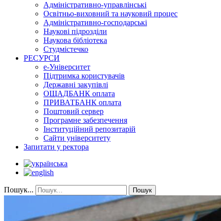
Адміністративно-управлінські
Освітньо-виховний та науковий процес
Адміністративно-господарські
Наукові підрозділи
Наукова бібліотека
Студмістечко
РЕСУРСИ
е-Університет
Підтримка користувачів
Державні закупівлі
ОЩАДБАНК оплата
ПРИВАТБАНК оплата
Поштовий сервер
Програмне забезпечення
Інституційний репозитарій
Сайти університету
Запитати у ректора
Пошук...
Пошук