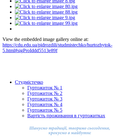
View the embedded image gallery online at:
https://cdu.edu.ua/pidrozdili/studmistechko/hurtozhytok-
5.html#sigProIddd5513e89f
Студмістечко
Гуртожиток № 1
Гуртожиток № 2
Гуртожиток № 3
Гуртожиток № 4
Гуртожиток № 5
Вартість проживання в гуртожитках