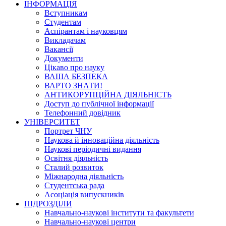
ІНФОРМАЦІЯ
Вступникам
Студентам
Аспірантам і науковцям
Викладачам
Вакансії
Документи
Цікаво про науку
ВАША БЕЗПЕКА
ВАРТО ЗНАТИ!
АНТИКОРУПЦІЙНА ДІЯЛЬНІСТЬ
Доступ до публічної інформації
Телефонний довідник
УНІВЕРСИТЕТ
Портрет ЧНУ
Наукова й інноваційна діяльність
Наукові періодичні видання
Освітня діяльність
Сталий розвиток
Міжнародна діяльність
Студентська рада
Асоціація випускників
ПІДРОЗДІЛИ
Навчально-наукові інститути та факультети
Навчально-наукові центри