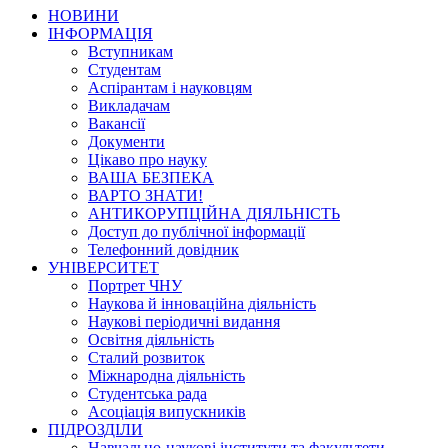
НОВИНИ
ІНФОРМАЦІЯ
Вступникам
Студентам
Аспірантам і науковцям
Викладачам
Вакансії
Документи
Цікаво про науку
ВАША БЕЗПЕКА
ВАРТО ЗНАТИ!
АНТИКОРУПЦІЙНА ДІЯЛЬНІСТЬ
Доступ до публічної інформації
Телефонний довідник
УНІВЕРСИТЕТ
Портрет ЧНУ
Наукова й інноваційна діяльність
Наукові періодичні видання
Освітня діяльність
Сталий розвиток
Міжнародна діяльність
Студентська рада
Асоціація випускників
ПІДРОЗДІЛИ
Навчально-наукові інститути та факультети