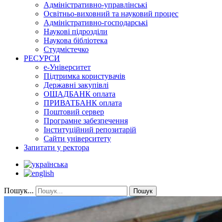
Адміністративно-управлінські
Освітньо-виховний та науковий процес
Адміністративно-господарські
Наукові підрозділи
Наукова бібліотека
Студмістечко
РЕСУРСИ
е-Університет
Підтримка користувачів
Державні закупівлі
ОЩАДБАНК оплата
ПРИВАТБАНК оплата
Поштовий сервер
Програмне забезпечення
Інституційний репозитарій
Сайти університету
Запитати у ректора
Пошук...
Пошук