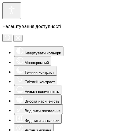
Налаштування доступності
Інвертувати кольори
Монохромний
Темний контраст
Світлий контраст
Низька насиченість
Висока насиченість
Виділити посилання
Виділити заголовки
Читач з екрана