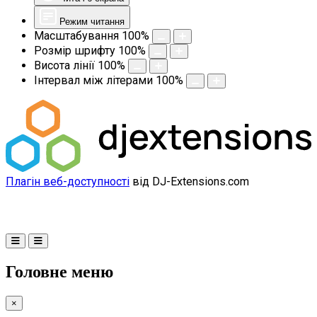
Режим читання
Масштабування
100
%
Розмір шрифту
100
%
Висота лінії
100
%
Інтервал між літерами
100
%
Плагін веб-доступності
від DJ-Extensions.com
Головне меню
×