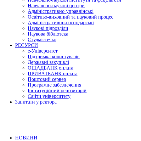
Навчально-наукові центри
Адміністративно-управлінські
Освітньо-виховний та науковий процес
Адміністративно-господарські
Наукові підрозділи
Наукова бібліотека
Студмістечко
РЕСУРСИ
е-Університет
Підтримка користувачів
Державні закупівлі
ОЩАДБАНК оплата
ПРИВАТБАНК оплата
Поштовий сервер
Програмне забезпечення
Інституційний репозитарій
Сайти університету
Запитати у ректора
НОВИНИ