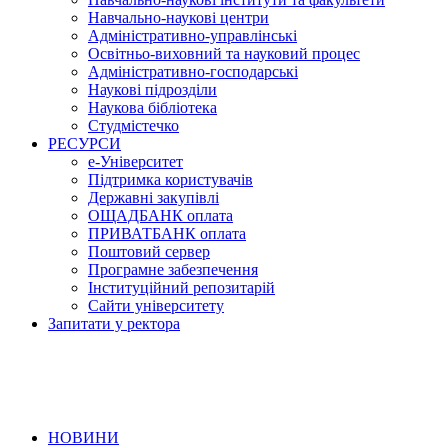
Навчально-наукові центри
Адміністративно-управлінські
Освітньо-виховний та науковий процес
Адміністративно-господарські
Наукові підрозділи
Наукова бібліотека
Студмістечко
РЕСУРСИ
е-Університет
Підтримка користувачів
Державні закупівлі
ОЩАДБАНК оплата
ПРИВАТБАНК оплата
Поштовий сервер
Програмне забезпечення
Інституційний репозитарій
Сайти університету
Запитати у ректора
НОВИНИ