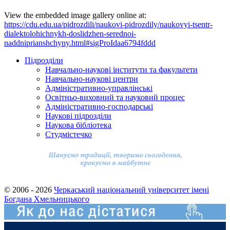
View the embedded image gallery online at:
https://cdu.edu.ua/pidrozdili/naukovi-pidrozdily/naukovyi-tsentr-
dialektolohichnykh-doslidzhen-serednoi-
naddniprianshchyny.html#sigProIdaa6794fddd
Підрозділи
Навчально-наукові інститути та факультети
Навчально-наукові центри
Адміністративно-управлінські
Освітньо-виховний та науковий процес
Адміністративно-господарські
Наукові підрозділи
Наукова бібліотека
Студмістечко
© 2006 - 2026
Черкаський національний університет імені
Богдана Хмельницького