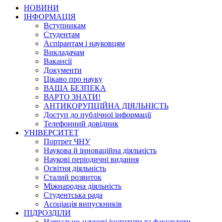
НОВИНИ
ІНФОРМАЦІЯ
Вступникам
Студентам
Аспірантам і науковцям
Викладачам
Вакансії
Документи
Цікаво про науку
ВАША БЕЗПЕКА
ВАРТО ЗНАТИ!
АНТИКОРУПЦІЙНА ДІЯЛЬНІСТЬ
Доступ до публічної інформації
Телефонний довідник
УНІВЕРСИТЕТ
Портрет ЧНУ
Наукова й інноваційна діяльність
Наукові періодичні видання
Освітня діяльність
Сталий розвиток
Міжнародна діяльність
Студентська рада
Асоціація випускників
ПІДРОЗДІЛИ
Навчально-наукові інститути та факультети