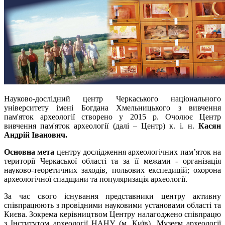
Науково-дослідний центр Черкаського національного
університету імені Богдана Хмельницького з вивчення
пам'яток археології створено у 2015 р. Очолює Центр
вивчення пам'яток археології (далі ‒ Центр) к. і. н.
Касян
Андрій Іванович.
Основна мета
центру дослідження археологічних пам’яток на
території Черкаської області та за її межами - організація
науково-теоретичних заходів, польових експедицій; охорона
археологічної спадщини та популяризація археології.
За час свого існування представники центру активну
співпрацюють з провідними науковими установами області та
Києва. Зокрема керівництвом Центру налагоджено співпрацю
з Інститутом археології НАНУ (м. Київ), Музеєм археології