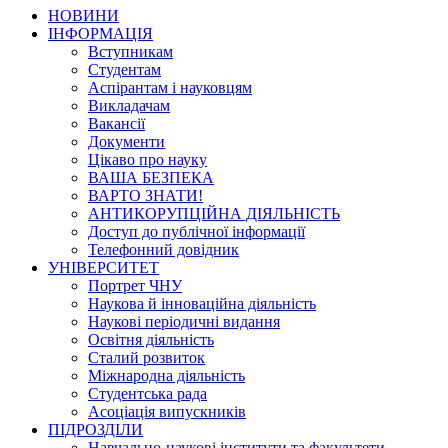
НОВИНИ
ІНФОРМАЦІЯ
Вступникам
Студентам
Аспірантам і науковцям
Викладачам
Вакансії
Документи
Цікаво про науку
ВАША БЕЗПЕКА
ВАРТО ЗНАТИ!
АНТИКОРУПЦІЙНА ДІЯЛЬНІСТЬ
Доступ до публічної інформації
Телефонний довідник
УНІВЕРСИТЕТ
Портрет ЧНУ
Наукова й інноваційна діяльність
Наукові періодичні видання
Освітня діяльність
Сталий розвиток
Міжнародна діяльність
Студентська рада
Асоціація випускників
ПІДРОЗДІЛИ
Навчально-наукові інститути та факультети