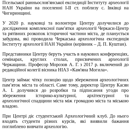
Псельської ранньослов'янської експедиції Інституту археології
НАН України на поселенні І-ІІ ст. поблизу с. Івківці на
Чигиринщині.
У 2020 р. науковці та волонтери Центру долучилися до
дослідження комплексної пам’ятки археології Черкаси-Центр
та рятівних розкопок історичної частини міста, де планується
забудова, які проводила Черкаська археологічна експедиція
Інституту археології НАН України (керівник – Д. П. Куштан).
Представники Центру беруть участь в наукових конференціях,
семінарах, круглих столах, присвячених археології
Черкащини. Професор Морозов А. Г. з 2017 р. включений до
редакційної колегії вісника НІАЗ «Кам'яна Могила».
Центр займає чітку позицію щодо збереження археологічних
пам’яток міста та області. Саме тому, директор Центру Касян
А. І. долучився до розробки та підписання угоди про
збереження історико-культурної, архітектурної та
археологічної спадщини міста між громадою міста та міською
владою.
При Центрі діє студентський Археологічний клуб. До нього
входять студенти різних курсів, які виявили бажання
поглиблено вивчати археологію.