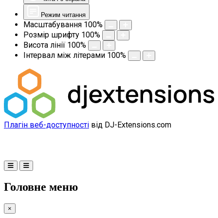
Режим читання
Масштабування
100
%
Розмір шрифту
100
%
Висота лінії
100
%
Інтервал між літерами
100
%
Плагін веб-доступності
від DJ-Extensions.com
Головне меню
×