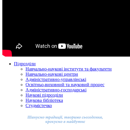
Підрозділи
Навчально-наукові інститути та факультети
Навчально-наукові центри
Адміністративно-управлінські
Освітньо-виховний та науковий процес
Адміністративно-господарські
Наукові підрозділи
Наукова бібліотека
Студмістечко