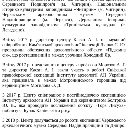
Середнього Подніпров'я (м. Чигирин), Національним
історико-культурним заповідником «Чигирин» (м. Чигирин),
Черкаським археологічним музеєм Середньої
Наддніпрянщини (м. Черкаси), Державним історико-
культурним заповідником «Трипільська культура» (с.
Легедзено).
Влітку 2017 р. директор центру Касян А. І. та науковий
співробітник Кам’янської археологічної інспекції Ляшко С. Ю.
проводили обстеження археологічного об’єкту «Підземна
січ», що розташований в межах урочища Холодний Яр.
Влітку 2017 р. представники центру - професор Морозов А. Г.
та директор Касян А. І. взяли участь в роботі Скіфської
правобережної експедиції Інституту археології АН України,
яка працювала в межах Мотронинського городища під
керівництвом Могилова О. Д.
З 2017 р. Центр співпрацює з постійнодіючою експедицією
Інституту археології АН України під керівництвом Болтрика
Ю. В., яка проводить дослідження об’єкту «Гора Лисуха»
поблизу с. Бучак Канівського р-ну.
З 2018 р. Центр долучається до роботи експедиції Черкаського
археологічного музею Середньої Наддніпрянщини та Дніпро-