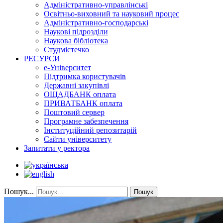
Адміністративно-управлінські
Освітньо-виховний та науковий процес
Адміністративно-господарські
Наукові підрозділи
Наукова бібліотека
Студмістечко
РЕСУРСИ
е-Університет
Підтримка користувачів
Державні закупівлі
ОЩАДБАНК оплата
ПРИВАТБАНК оплата
Поштовий сервер
Програмне забезпечення
Інституційний репозитарій
Сайти університету
Запитати у ректора
Пошук...
Пошук