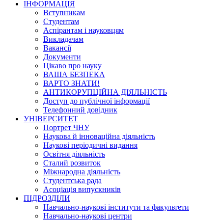
ІНФОРМАЦІЯ
Вступникам
Студентам
Аспірантам і науковцям
Викладачам
Вакансії
Документи
Цікаво про науку
ВАША БЕЗПЕКА
ВАРТО ЗНАТИ!
АНТИКОРУПЦІЙНА ДІЯЛЬНІСТЬ
Доступ до публічної інформації
Телефонний довідник
УНІВЕРСИТЕТ
Портрет ЧНУ
Наукова й інноваційна діяльність
Наукові періодичні видання
Освітня діяльність
Сталий розвиток
Міжнародна діяльність
Студентська рада
Асоціація випускників
ПІДРОЗДІЛИ
Навчально-наукові інститути та факультети
Навчально-наукові центри