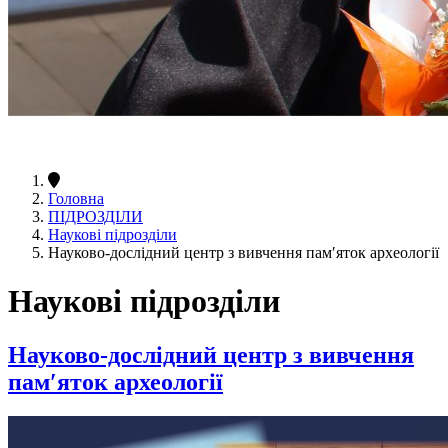
Головна
ПІДРОЗДІЛИ
Наукові підрозділи
Науково-дослідний центр з вивчення пам′яток археології
Наукові підрозділи
Науково-дослідний центр з вивчення
пам′яток археології