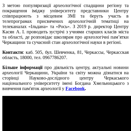
З метою популяризації археологічної спадщини регіону та
покращення іміджу університету представники Центру
співпрацюють з місцевим ЗМІ та беруть участь в
телепрограмах присвячених археологічній тематиці на
телеканалах «Ільдана» та «Рось». З 2019 р. директор Центру
Касян А. І. проводить зустрічі з учнями старших класів міста
та області, де розповідає школярам про археологічні пам’ятки
Черкащини та сучасний стан археологічної науки в регіоні.
Контакти
: каб. 505, бул. Шевченка, 81, Черкассы, Черкасская
область, 18000, тел. 0967786207.
Більше інформації
про діяльність центру, актуальні новини
археології Черкащини, України та світу можна дізнатися на
сторінці Науково-дослідного центру Черкаського
національного університету імені Богдана Хмельницького з
вивчення пам'яток археології у
Facebook
.