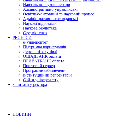
Навчально-наукові центри
Адміністративно-управлінські
Освітньо-виховний та науковий процес
Адміністративно-господарські
Наукові підрозділи
Наукова бібліотека
Студмістечко
РЕСУРСИ
е-Університет
Підтримка користувачів
Державні закупівлі
ОЩАДБАНК оплата
ПРИВАТБАНК оплата
Поштовий сервер
Програмне забезпечення
Інституційний репозитарій
Сайти університету
Запитати у ректора
НОВИНИ