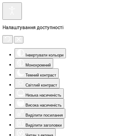
Налаштування доступності
Інвертувати кольори
Монохромний
Темний контраст
Світлий контраст
Низька насиченість
Висока насиченість
Виділити посилання
Виділити заголовки
Читач з екрана