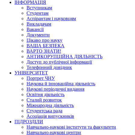
ІНФОРМАЦІЯ
Вступникам
Студентам
Аспірантам і науковцям
Викладачам
Вакансії
Документи
Цікаво про науку
ВАША БЕЗПЕКА
ВАРТО ЗНАТИ!
АНТИКОРУПЦІЙНА ДІЯЛЬНІСТЬ
Доступ до публічної інформації
Телефонний довідник
УНІВЕРСИТЕТ
Портрет ЧНУ
Наукова й інноваційна діяльність
Наукові періодичні видання
Освітня діяльність
Сталий розвиток
Міжнародна діяльність
Студентська рада
Асоціація випускників
ПІДРОЗДІЛИ
Навчально-наукові інститути та факультети
Навчально-наукові центри