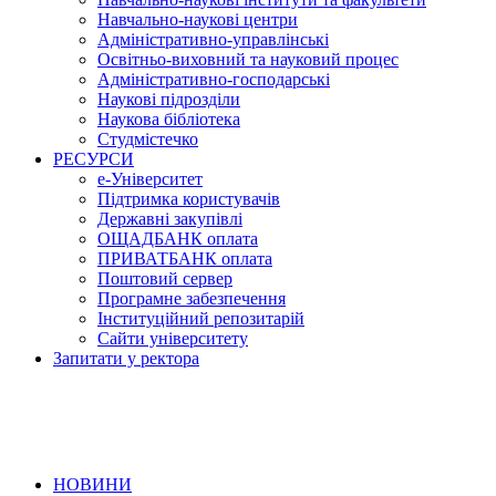
Навчально-наукові центри
Адміністративно-управлінські
Освітньо-виховний та науковий процес
Адміністративно-господарські
Наукові підрозділи
Наукова бібліотека
Студмістечко
РЕСУРСИ
е-Університет
Підтримка користувачів
Державні закупівлі
ОЩАДБАНК оплата
ПРИВАТБАНК оплата
Поштовий сервер
Програмне забезпечення
Інституційний репозитарій
Сайти університету
Запитати у ректора
НОВИНИ