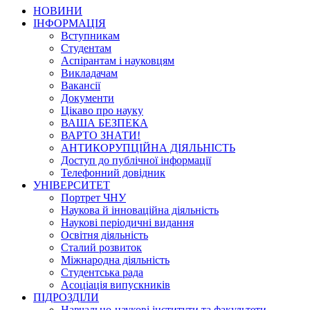
НОВИНИ
ІНФОРМАЦІЯ
Вступникам
Студентам
Аспірантам і науковцям
Викладачам
Вакансії
Документи
Цікаво про науку
ВАША БЕЗПЕКА
ВАРТО ЗНАТИ!
АНТИКОРУПЦІЙНА ДІЯЛЬНІСТЬ
Доступ до публічної інформації
Телефонний довідник
УНІВЕРСИТЕТ
Портрет ЧНУ
Наукова й інноваційна діяльність
Наукові періодичні видання
Освітня діяльність
Сталий розвиток
Міжнародна діяльність
Студентська рада
Асоціація випускників
ПІДРОЗДІЛИ
Навчально-наукові інститути та факультети