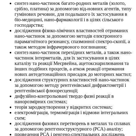
синтез нано-частинок багато-родних металів (золото,
срібло, платина) за допомогою від-новних агентів, типу
гумінових речовин, для подальшого їх застосування в
біо-медицині, нано-фармакології і в цілях сільського
господарства;
дослідження фізико-хімічних властивостей отриманих
нано-частинок за допомогою методів електронного
парамагнітного резонансу, спазмонної спектро-скопії, а
також методом інфрачервоного поглинання;
синтез нано-частинок перехідних металів, а також нано-
частинок інтерметалів, для їх застосування в цілях
каталізу та реакції Меєрвейна, ацетоксиарилювання та
інших подібних процесів, а аткож реакції отримання
нових антедетонаційних присадок до моторних мастил;
дослідження структурних властивостей нано-частинок
за допомогою методу рентгенівської дифрактометрії і
рентгенівської флюоресценції;
дифузійно-контрольовані твердо фазні реакції в
нанорозмірних системах;
теорія зародкоутворення у відкритих системах;
електроміграція, термоміграція і відмови інтегральних
схем;
дослідження фазових перетворень в металах та сплавах
за допомогою рентгеноструктурного (РСА) аналізу;
проведення РСА і ренгено-спектральних досліджень