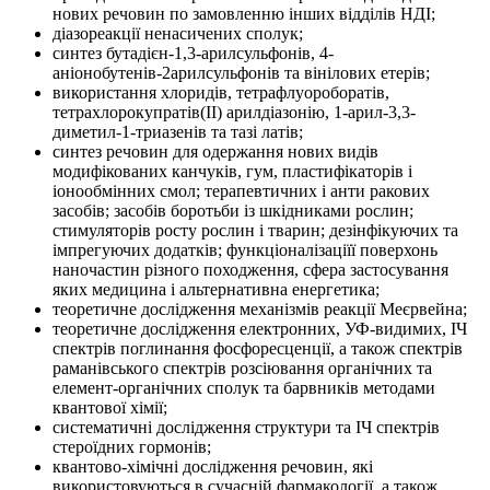
нових речовин по замовленню інших відділів НДІ;
діазореакції ненасичених сполук;
синтез бутадієн-1,3-арилсульфонів, 4-
аніонобутенів-2арилсульфонів та вінілових етерів;
використання хлоридів, тетрафлуороборатів,
тетрахлорокупратів(ІІ) арилдіазонію, 1-арил-3,3-
диметил-1-триазенів та тазі латів;
синтез речовин для одержання нових видів
модифікованих канчуків, гум, пластифікаторів і
іонообмінних смол; терапевтичних і анти ракових
засобів; засобів боротьби із шкідниками рослин;
стимуляторів росту рослин і тварин; дезінфікуючих та
імпрегуючих додатків; функціоналізаціїї поверхонь
наночастин різного походження, сфера застосування
яких медицина і альтернативна енергетика;
теоретичне дослідження механізмів реакції Меєрвейна;
теоретичне дослідження електронних, УФ-видимих, ІЧ
спектрів поглинання фосфоресценції, а також спектрів
раманівського спектрів розсіювання органічних та
елемент-органічних сполук та барвників методами
квантової хімії;
систематичні дослідження структури та ІЧ спектрів
стероїдних гормонів;
квантово-хімічні дослідження речовин, які
використовуються в сучасній фармакології, а також