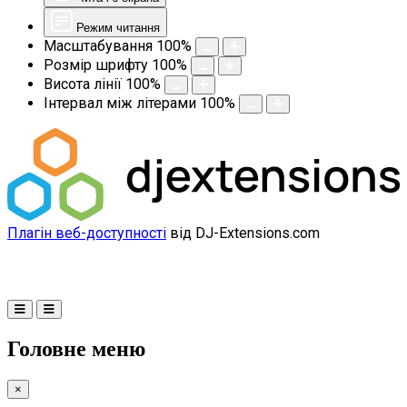
Режим читання
Масштабування
100
%
Розмір шрифту
100
%
Висота лінії
100
%
Інтервал між літерами
100
%
Плагін веб-доступності
від DJ-Extensions.com
Головне меню
×