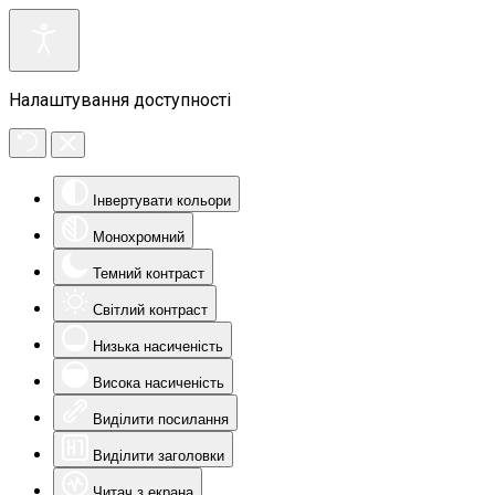
Налаштування доступності
Інвертувати кольори
Монохромний
Темний контраст
Світлий контраст
Низька насиченість
Висока насиченість
Виділити посилання
Виділити заголовки
Читач з екрана