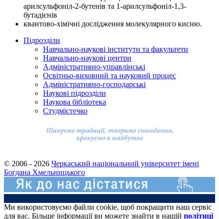
арилсульфоніл-2-бутенів та 1-арилсульфоніл-1,3-
бутадієнів
квантово-хімічні дослідження молекулярного кисню.
Підрозділи
Навчально-наукові інститути та факультети
Навчально-наукові центри
Адміністративно-управлінські
Освітньо-виховний та науковий процес
Адміністративно-господарські
Наукові підрозділи
Наукова бібліотека
Студмістечко
© 2006 - 2026
Черкаський національний університет імені
Богдана Хмельницького
Ми використовуємо файли cookie, щоб покращити наш сервіс
для вас. Більше інформації ви можете знайти в нашій
політиці