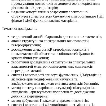
проектування нових ліків за допомогою використання
різноманітних дескрипторів;
надання консультацій з розрахунку електронної
структури і спектрів всім бажаючим співробітникам НДІ
фізики і хімії функціональних матеріалів.
Тематика досліджень:
теоретичний дизайн барвників для сонячних елементів;
аналіз структури та спектральних властивостей
гетероциркуленів;
дослідження спектрів КР стероїдних гормонів у
низькочастотній області та особливостей будови їх
кристалічної упаковки;
теоретичні дослідження структури та спектральних
властивостей електролюмінесцентних комплексів
перехідних металів;
синтез і властивості арилсульфурвмісних 1,3-бутадієнів
як мономерів модифікованих каучуків та
алк(ар)оксиетенів як оксигенатних додатків бензинів;
метод синтезу п-карбокси-п-сульфофенілсульфоніл-
бутадієнів і арилсульфонілізопренів та дослідження
деяких їх перетворень;
метод добування 1-алкокси-2-арилетилацетатів;
синтез і властивості 4-функціонально заміщених 1-