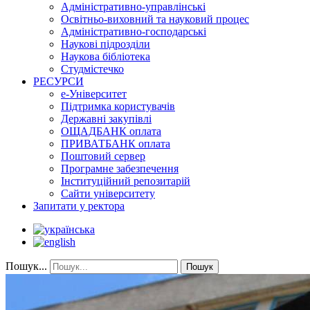
Адміністративно-управлінські
Освітньо-виховний та науковий процес
Адміністративно-господарські
Наукові підрозділи
Наукова бібліотека
Студмістечко
РЕСУРСИ
е-Університет
Підтримка користувачів
Державні закупівлі
ОЩАДБАНК оплата
ПРИВАТБАНК оплата
Поштовий сервер
Програмне забезпечення
Інституційний репозитарій
Сайти університету
Запитати у ректора
Пошук...
Пошук