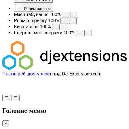
Режим читання
Масштабування
100
%
Розмір шрифту
100
%
Висота лінії
100
%
Інтервал між літерами
100
%
Плагін веб-доступності
від DJ-Extensions.com
Головне меню
×