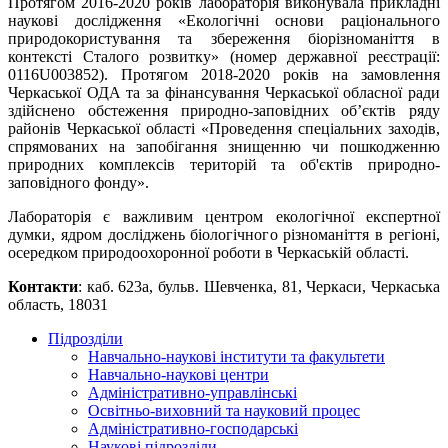
Протягом 2016-2020 років лабораторія виконувала прикладні
наукові дослідження «Екологічні основи раціонального
природокористування та збереження біорізноманіття в
контексті Сталого розвитку» (номер державної реєстрації:
0116U003852). Протягом 2018-2020 років на замовлення
Черкаської ОДА та за фінансування Черкаської обласної ради
здійснено обстеження природно-заповідних об’єктів ряду
районів Черкаської області «Проведення спеціальних заходів,
спрямованих на запобігання знищенню чи пошкодженню
природних комплексів територій та об'єктів природно-
заповідного фонду».
Лабораторія є важливим центром екологічної експертної
думки, ядром досліджень біологічного різноманіття в регіоні,
осередком природоохоронної роботи в Черкаській області.
Контакти
: каб. 623а, бульв. Шевченка, 81, Черкаси, Черкаська
область, 18031
Підрозділи
Навчально-наукові інститути та факультети
Навчально-наукові центри
Адміністративно-управлінські
Освітньо-виховний та науковий процес
Адміністративно-господарські
Наукові підрозділи