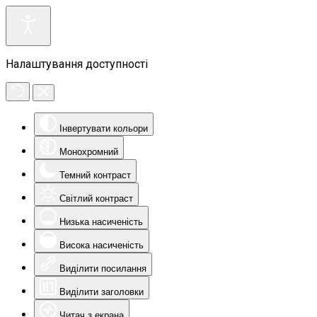
Налаштування доступності
Інвертувати кольори
Монохромний
Темний контраст
Світлий контраст
Низька насиченість
Висока насиченість
Виділити посилання
Виділити заголовки
Читач з екрана