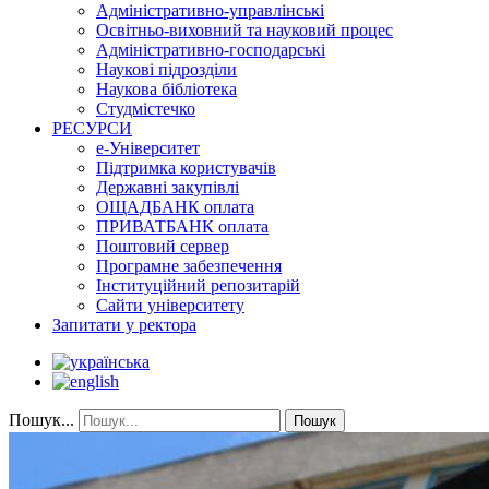
Адміністративно-управлінські
Освітньо-виховний та науковий процес
Адміністративно-господарські
Наукові підрозділи
Наукова бібліотека
Студмістечко
РЕСУРСИ
е-Університет
Підтримка користувачів
Державні закупівлі
ОЩАДБАНК оплата
ПРИВАТБАНК оплата
Поштовий сервер
Програмне забезпечення
Інституційний репозитарій
Сайти університету
Запитати у ректора
Пошук...
Пошук