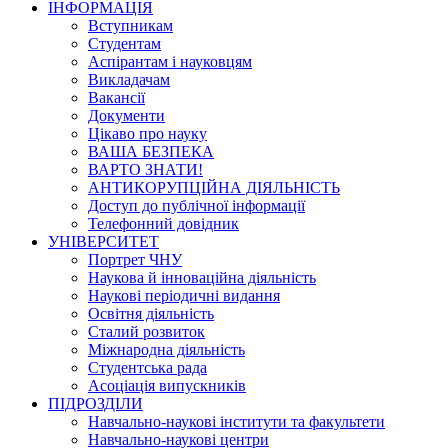
ІНФОРМАЦІЯ
Вступникам
Студентам
Аспірантам і науковцям
Викладачам
Вакансії
Документи
Цікаво про науку
ВАША БЕЗПЕКА
ВАРТО ЗНАТИ!
АНТИКОРУПЦІЙНА ДІЯЛЬНІСТЬ
Доступ до публічної інформації
Телефонний довідник
УНІВЕРСИТЕТ
Портрет ЧНУ
Наукова й інноваційна діяльність
Наукові періодичні видання
Освітня діяльність
Сталий розвиток
Міжнародна діяльність
Студентська рада
Асоціація випускників
ПІДРОЗДІЛИ
Навчально-наукові інститути та факультети
Навчально-наукові центри