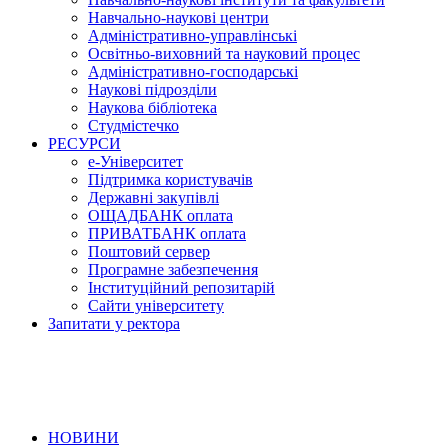
Навчально-наукові центри
Адміністративно-управлінські
Освітньо-виховний та науковий процес
Адміністративно-господарські
Наукові підрозділи
Наукова бібліотека
Студмістечко
РЕСУРСИ
е-Університет
Підтримка користувачів
Державні закупівлі
ОЩАДБАНК оплата
ПРИВАТБАНК оплата
Поштовий сервер
Програмне забезпечення
Інституційний репозитарій
Сайти університету
Запитати у ректора
НОВИНИ