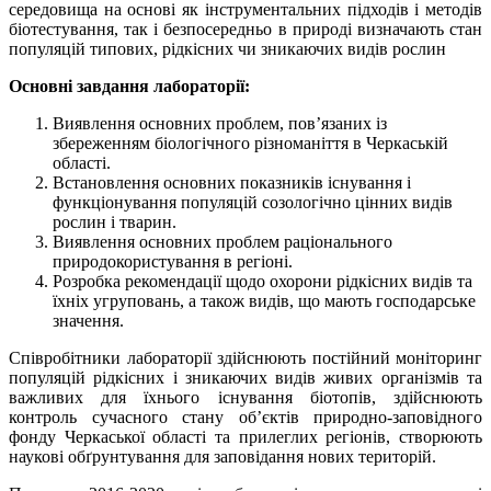
середовища на основі як інструментальних підходів і методів
біотестування, так і безпосередньо в природі визначають стан
популяцій типових, рідкісних чи зникаючих видів рослин
Основні завдання лабораторії:
Виявлення основних проблем, пов’язаних із
збереженням біологічного різноманіття в Черкаській
області.
Встановлення основних показників існування і
функціонування популяцій созологічно цінних видів
рослин і тварин.
Виявлення основних проблем раціонального
природокористування в регіоні.
Розробка рекомендації щодо охорони рідкісних видів та
їхніх угруповань, а також видів, що мають господарське
значення.
Співробітники лабораторії здійснюють постійний моніторинг
популяцій рідкісних і зникаючих видів живих організмів та
важливих для їхнього існування біотопів, здійснюють
контроль сучасного стану об’єктів природно-заповідного
фонду Черкаської області та прилеглих регіонів, створюють
наукові обґрунтування для заповідання нових територій.