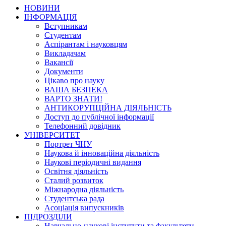
НОВИНИ
ІНФОРМАЦІЯ
Вступникам
Студентам
Аспірантам і науковцям
Викладачам
Вакансії
Документи
Цікаво про науку
ВАША БЕЗПЕКА
ВАРТО ЗНАТИ!
АНТИКОРУПЦІЙНА ДІЯЛЬНІСТЬ
Доступ до публічної інформації
Телефонний довідник
УНІВЕРСИТЕТ
Портрет ЧНУ
Наукова й інноваційна діяльність
Наукові періодичні видання
Освітня діяльність
Сталий розвиток
Міжнародна діяльність
Студентська рада
Асоціація випускників
ПІДРОЗДІЛИ
Навчально-наукові інститути та факультети