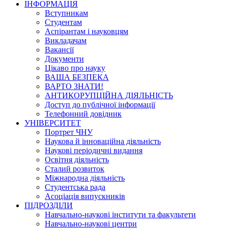
ІНФОРМАЦІЯ
Вступникам
Студентам
Аспірантам і науковцям
Викладачам
Вакансії
Документи
Цікаво про науку
ВАША БЕЗПЕКА
ВАРТО ЗНАТИ!
АНТИКОРУПЦІЙНА ДІЯЛЬНІСТЬ
Доступ до публічної інформації
Телефонний довідник
УНІВЕРСИТЕТ
Портрет ЧНУ
Наукова й інноваційна діяльність
Наукові періодичні видання
Освітня діяльність
Сталий розвиток
Міжнародна діяльність
Студентська рада
Асоціація випускників
ПІДРОЗДІЛИ
Навчально-наукові інститути та факультети
Навчально-наукові центри