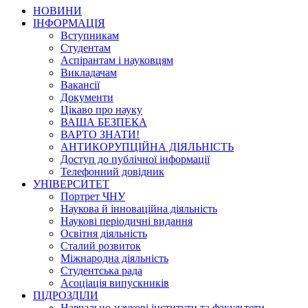
НОВИНИ
ІНФОРМАЦІЯ
Вступникам
Студентам
Аспірантам і науковцям
Викладачам
Вакансії
Документи
Цікаво про науку
ВАША БЕЗПЕКА
ВАРТО ЗНАТИ!
АНТИКОРУПЦІЙНА ДІЯЛЬНІСТЬ
Доступ до публічної інформації
Телефонний довідник
УНІВЕРСИТЕТ
Портрет ЧНУ
Наукова й інноваційна діяльність
Наукові періодичні видання
Освітня діяльність
Сталий розвиток
Міжнародна діяльність
Студентська рада
Асоціація випускників
ПІДРОЗДІЛИ
Навчально-наукові інститути та факультети