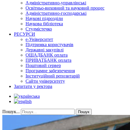
Адміністративно-управлінські
Освітньо-виховний та науковий процес
Адміністративно-господарські
Наукові підрозділи
Наукова бібліотека
Студмістечко
РЕСУРСИ
е-Університет
Підтримка користувачів
Державні закупівлі
ОЩАДБАНК оплата
ПРИВАТБАНК оплата
Поштовий сервер
Програмне забезпечення
Інституційний репозитарій
Сайти університету
Запитати у ректора
Пошук...
Пошук