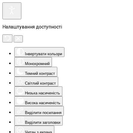
Налаштування доступності
Інвертувати кольори
Монохромний
Темний контраст
Світлий контраст
Низька насиченість
Висока насиченість
Виділити посилання
Виділити заголовки
Читач з екрана