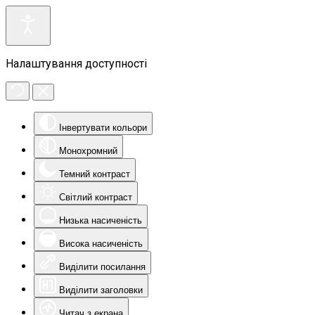
Налаштування доступності
Інвертувати кольори
Монохромний
Темний контраст
Світлий контраст
Низька насиченість
Висока насиченість
Виділити посилання
Виділити заголовки
Читач з екрана