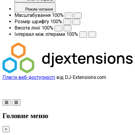
Режим читання
Масштабування
100
%
Розмір шрифту
100
%
Висота лінії
100
%
Інтервал між літерами
100
%
Плагін веб-доступності
від DJ-Extensions.com
Головне меню
×