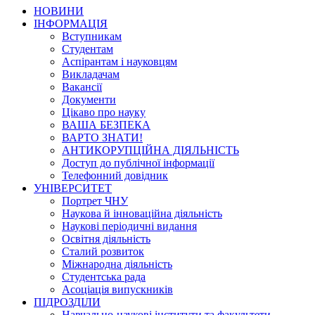
НОВИНИ
ІНФОРМАЦІЯ
Вступникам
Студентам
Аспірантам і науковцям
Викладачам
Вакансії
Документи
Цікаво про науку
ВАША БЕЗПЕКА
ВАРТО ЗНАТИ!
АНТИКОРУПЦІЙНА ДІЯЛЬНІСТЬ
Доступ до публічної інформації
Телефонний довідник
УНІВЕРСИТЕТ
Портрет ЧНУ
Наукова й інноваційна діяльність
Наукові періодичні видання
Освітня діяльність
Сталий розвиток
Міжнародна діяльність
Студентська рада
Асоціація випускників
ПІДРОЗДІЛИ
Навчально-наукові інститути та факультети