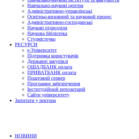
Навчально-наукові центри
Адміністративно-управлінські
Освітньо-виховний та науковий процес
Адміністративно-господарські
Наукові підрозділи
Наукова бібліотека
Студмістечко
РЕСУРСИ
е-Університет
Підтримка користувачів
Державні закупівлі
ОЩАДБАНК оплата
ПРИВАТБАНК оплата
Поштовий сервер
Програмне забезпечення
Інституційний репозитарій
Сайти університету
Запитати у ректора
НОВИНИ