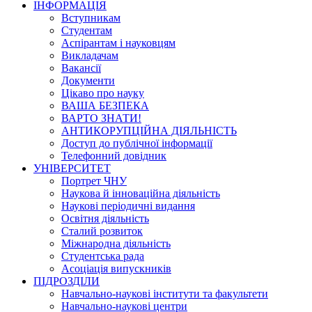
ІНФОРМАЦІЯ
Вступникам
Студентам
Аспірантам і науковцям
Викладачам
Вакансії
Документи
Цікаво про науку
ВАША БЕЗПЕКА
ВАРТО ЗНАТИ!
АНТИКОРУПЦІЙНА ДІЯЛЬНІСТЬ
Доступ до публічної інформації
Телефонний довідник
УНІВЕРСИТЕТ
Портрет ЧНУ
Наукова й інноваційна діяльність
Наукові періодичні видання
Освітня діяльність
Сталий розвиток
Міжнародна діяльність
Студентська рада
Асоціація випускників
ПІДРОЗДІЛИ
Навчально-наукові інститути та факультети
Навчально-наукові центри