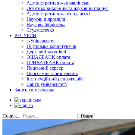
Адміністративно-управлінські
Освітньо-виховний та науковий процес
Адміністративно-господарські
Наукові підрозділи
Наукова бібліотека
Студмістечко
РЕСУРСИ
е-Університет
Підтримка користувачів
Державні закупівлі
ОЩАДБАНК оплата
ПРИВАТБАНК оплата
Поштовий сервер
Програмне забезпечення
Інституційний репозитарій
Сайти університету
Запитати у ректора
Пошук...
Пошук