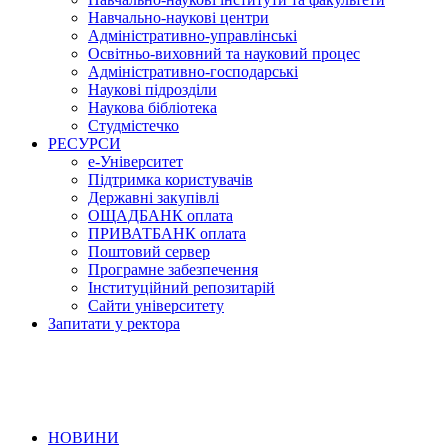
Навчально-наукові центри
Адміністративно-управлінські
Освітньо-виховний та науковий процес
Адміністративно-господарські
Наукові підрозділи
Наукова бібліотека
Студмістечко
РЕСУРСИ
е-Університет
Підтримка користувачів
Державні закупівлі
ОЩАДБАНК оплата
ПРИВАТБАНК оплата
Поштовий сервер
Програмне забезпечення
Інституційний репозитарій
Сайти університету
Запитати у ректора
НОВИНИ