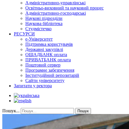
Адміністративно-управлінські
Освітньо-виховний та науковий процес
Адміністративно-господарські
Наукові підрозділи
Наукова бібліотека
Студмістечко
РЕСУРСИ
е-Університет
Підтримка користувачів
Державні закупівлі
ОЩАДБАНК оплата
ПРИВАТБАНК оплата
Поштовий сервер
Програмне забезпечення
Інституційний репозитарій
Сайти університету
Запитати у ректора
Пошук...
Пошук