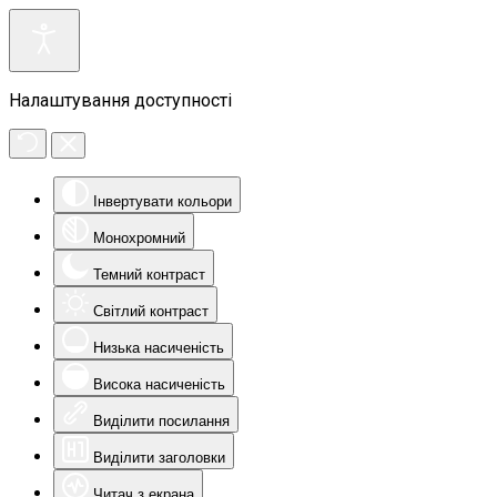
Налаштування доступності
Інвертувати кольори
Монохромний
Темний контраст
Світлий контраст
Низька насиченість
Висока насиченість
Виділити посилання
Виділити заголовки
Читач з екрана