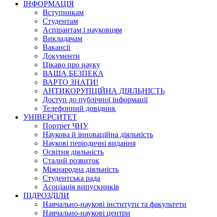
ІНФОРМАЦІЯ
Вступникам
Студентам
Аспірантам і науковцям
Викладачам
Вакансії
Документи
Цікаво про науку
ВАША БЕЗПЕКА
ВАРТО ЗНАТИ!
АНТИКОРУПЦІЙНА ДІЯЛЬНІСТЬ
Доступ до публічної інформації
Телефонний довідник
УНІВЕРСИТЕТ
Портрет ЧНУ
Наукова й інноваційна діяльність
Наукові періодичні видання
Освітня діяльність
Сталий розвиток
Міжнародна діяльність
Студентська рада
Асоціація випускників
ПІДРОЗДІЛИ
Навчально-наукові інститути та факультети
Навчально-наукові центри