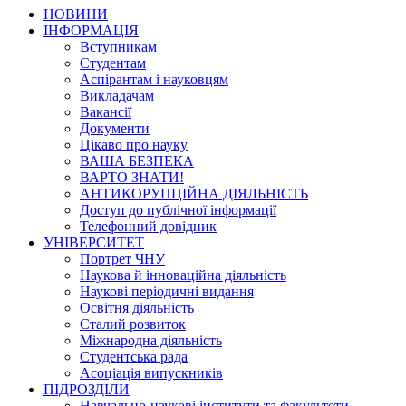
НОВИНИ
ІНФОРМАЦІЯ
Вступникам
Студентам
Аспірантам і науковцям
Викладачам
Вакансії
Документи
Цікаво про науку
ВАША БЕЗПЕКА
ВАРТО ЗНАТИ!
АНТИКОРУПЦІЙНА ДІЯЛЬНІСТЬ
Доступ до публічної інформації
Телефонний довідник
УНІВЕРСИТЕТ
Портрет ЧНУ
Наукова й інноваційна діяльність
Наукові періодичні видання
Освітня діяльність
Сталий розвиток
Міжнародна діяльність
Студентська рада
Асоціація випускників
ПІДРОЗДІЛИ
Навчально-наукові інститути та факультети