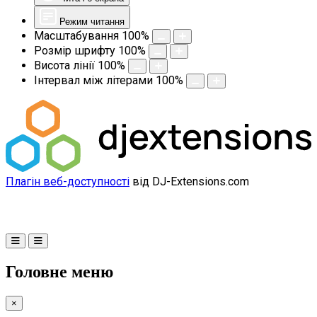
Режим читання
Масштабування
100
%
Розмір шрифту
100
%
Висота лінії
100
%
Інтервал між літерами
100
%
Плагін веб-доступності
від DJ-Extensions.com
Головне меню
×