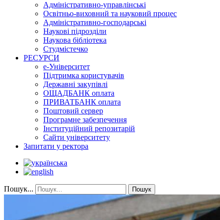
Адміністративно-управлінські
Освітньо-виховний та науковий процес
Адміністративно-господарські
Наукові підрозділи
Наукова бібліотека
Студмістечко
РЕСУРСИ
е-Університет
Підтримка користувачів
Державні закупівлі
ОЩАДБАНК оплата
ПРИВАТБАНК оплата
Поштовий сервер
Програмне забезпечення
Інституційний репозитарій
Сайти університету
Запитати у ректора
Пошук...
Пошук