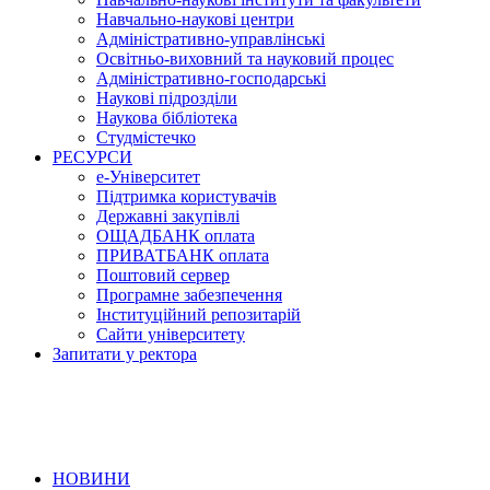
Навчально-наукові центри
Адміністративно-управлінські
Освітньо-виховний та науковий процес
Адміністративно-господарські
Наукові підрозділи
Наукова бібліотека
Студмістечко
РЕСУРСИ
е-Університет
Підтримка користувачів
Державні закупівлі
ОЩАДБАНК оплата
ПРИВАТБАНК оплата
Поштовий сервер
Програмне забезпечення
Інституційний репозитарій
Сайти університету
Запитати у ректора
НОВИНИ