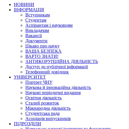
НОВИНИ
ІНФОРМАЦІЯ
Вступникам
Студентам
Аспірантам і науковцям
Викладачам
Вакансії
Документи
Цікаво про науку
ВАША БЕЗПЕКА
ВАРТО ЗНАТИ!
АНТИКОРУПЦІЙНА ДІЯЛЬНІСТЬ
Доступ до публічної інформації
Телефонний довідник
УНІВЕРСИТЕТ
Портрет ЧНУ
Наукова й інноваційна діяльність
Наукові періодичні видання
Освітня діяльність
Сталий розвиток
Міжнародна діяльність
Студентська рада
Асоціація випускників
ПІДРОЗДІЛИ
Навчально-наукові інститути та факультети