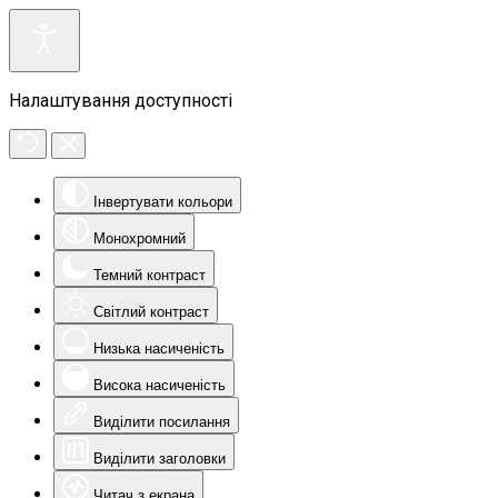
Налаштування доступності
Інвертувати кольори
Монохромний
Темний контраст
Світлий контраст
Низька насиченість
Висока насиченість
Виділити посилання
Виділити заголовки
Читач з екрана