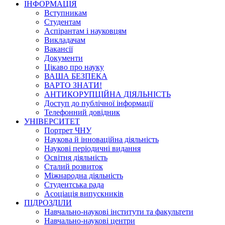
ІНФОРМАЦІЯ
Вступникам
Студентам
Аспірантам і науковцям
Викладачам
Вакансії
Документи
Цікаво про науку
ВАША БЕЗПЕКА
ВАРТО ЗНАТИ!
АНТИКОРУПЦІЙНА ДІЯЛЬНІСТЬ
Доступ до публічної інформації
Телефонний довідник
УНІВЕРСИТЕТ
Портрет ЧНУ
Наукова й інноваційна діяльність
Наукові періодичні видання
Освітня діяльність
Сталий розвиток
Міжнародна діяльність
Студентська рада
Асоціація випускників
ПІДРОЗДІЛИ
Навчально-наукові інститути та факультети
Навчально-наукові центри