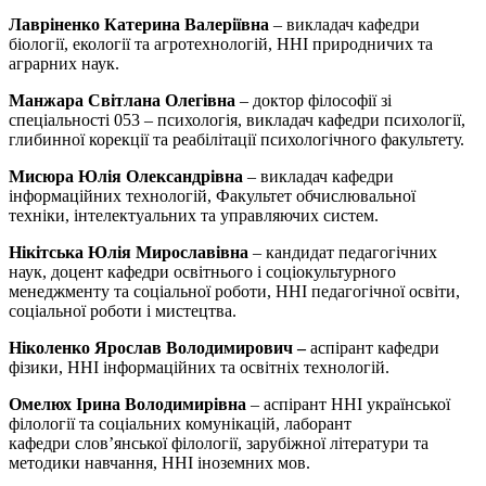
Лавріненко Катерина Валеріївна
– викладач кафедри
біології, екології та агротехнологій, ННІ природничих та
аграрних наук.
Манжара
Світлана Олегівна
– доктор філософії зі
спеціальності 053 – психологія, викладач кафедри психології,
глибинної корекції та реабілітації психологічного факультету.
Мисюра Юлія Олександрівна
– викладач кафедри
інформаційних технологій, Факультет обчислювальної
техніки, інтелектуальних та управляючих систем.
Нікітська Юлія Мирославівна
– кандидат педагогічних
наук, доцент кафедри освітнього і соціокультурного
менеджменту та соціальної роботи, ННІ педагогічної освіти,
соціальної роботи і мистецтва.
Ніколенко Ярослав Володимирович –
аспірант кафедри
фізики, ННІ інформаційних та освітніх технологій.
Омелюх Ірина Володимирівна
– аспірант ННІ української
філології та соціальних комунікацій, лаборант
кафедри слов’янської філології, зарубіжної літератури та
методики навчання, ННІ іноземних мов.