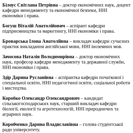
Білоус Світлана Петрівна
– доктор економічних наук, доцент
кафедри менеджменту та економічної безпеки, ННІ
економіки і права.
Богуш Віталій Анатолійович
– аспірант кафедри
підприємництва та маркетингу, ННІ економіки і права.
Броварська Ілона Анатоліївна
– викладач кафедри сучасних
практик викладання англійської мови, ННІ іноземних мов.
Зачосова
Наталія Володимирівна
– доктор економічних
наук, професор кафедри менеджменту та державної служби,
ННІ економіки і права.
Здір Дарина Русланівна
– аспірантка кафедри початкової і
спеціальної освіти, ННІ педагогічної освіти, соціальної роботи
і мистецтва.
Коробко Олександр Олександрович
– кандидат
сільськогосподарських наук, старший викладач кафедри
біології, екології та агротехнологій, ННІ природничих та
аграрних наук.
Коробченко Дарина Владиславівна
– голова студентської
ради університету.