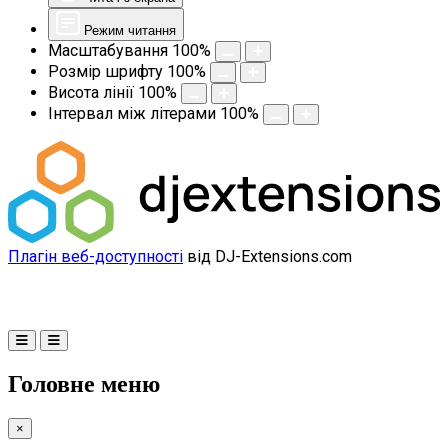
Режим читання
Масштабування
100
%
Розмір шрифту
100
%
Висота лінії
100
%
Інтервал між літерами
100
%
Плагін веб-доступності
від DJ-Extensions.com
Головне меню
×