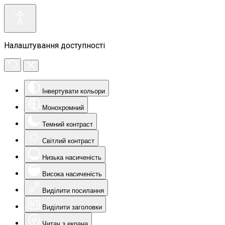
Налаштування доступності
Інвертувати кольори
Монохромний
Темний контраст
Світлий контраст
Низька насиченість
Висока насиченість
Виділити посилання
Виділити заголовки
Читач з екрана