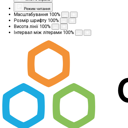
Режим читання
Масштабування
100
%
Розмір шрифту
100
%
Висота лінії
100
%
Інтервал між літерами
100
%