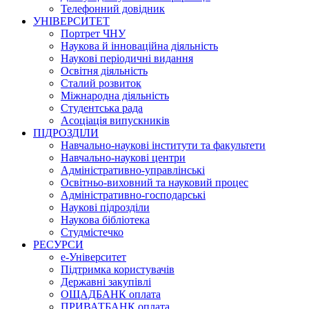
Телефонний довідник
УНІВЕРСИТЕТ
Портрет ЧНУ
Наукова й інноваційна діяльність
Наукові періодичні видання
Освітня діяльність
Сталий розвиток
Міжнародна діяльність
Студентська рада
Асоціація випускників
ПІДРОЗДІЛИ
Навчально-наукові інститути та факультети
Навчально-наукові центри
Адміністративно-управлінські
Освітньо-виховний та науковий процес
Адміністративно-господарські
Наукові підрозділи
Наукова бібліотека
Студмістечко
РЕСУРСИ
е-Університет
Підтримка користувачів
Державні закупівлі
ОЩАДБАНК оплата
ПРИВАТБАНК оплата