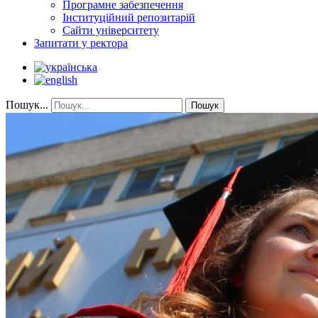
Програмне забезпечення
Інституційний репозитарій
Сайти університету
Запитати у ректора
Пошук...
Пошук