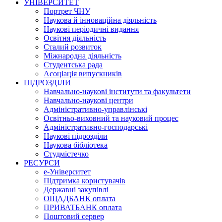
УНІВЕРСИТЕТ
Портрет ЧНУ
Наукова й інноваційна діяльність
Наукові періодичні видання
Освітня діяльність
Сталий розвиток
Міжнародна діяльність
Студентська рада
Асоціація випускників
ПІДРОЗДІЛИ
Навчально-наукові інститути та факультети
Навчально-наукові центри
Адміністративно-управлінські
Освітньо-виховний та науковий процес
Адміністративно-господарські
Наукові підрозділи
Наукова бібліотека
Студмістечко
РЕСУРСИ
е-Університет
Підтримка користувачів
Державні закупівлі
ОЩАДБАНК оплата
ПРИВАТБАНК оплата
Поштовий сервер