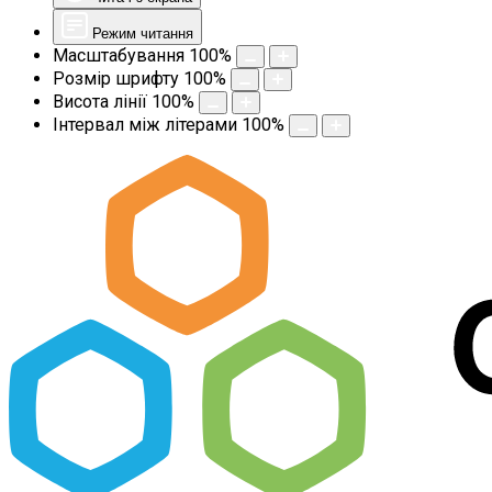
Режим читання
Масштабування
100
%
Розмір шрифту
100
%
Висота лінії
100
%
Інтервал між літерами
100
%