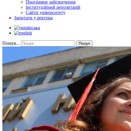
Програмне забезпечення
Інституційний репозитарій
Сайти університету
Запитати у ректора
Пошук...
Пошук