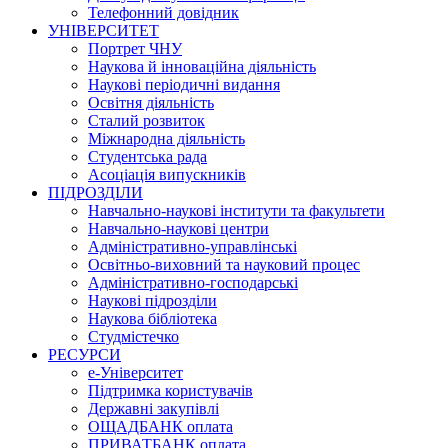
Телефонний довідник
УНІВЕРСИТЕТ
Портрет ЧНУ
Наукова й інноваційна діяльність
Наукові періодичні видання
Освітня діяльність
Сталий розвиток
Міжнародна діяльність
Студентська рада
Асоціація випускників
ПІДРОЗДІЛИ
Навчально-наукові інститути та факультети
Навчально-наукові центри
Адміністративно-управлінські
Освітньо-виховний та науковий процес
Адміністративно-господарські
Наукові підрозділи
Наукова бібліотека
Студмістечко
РЕСУРСИ
е-Університет
Підтримка користувачів
Державні закупівлі
ОЩАДБАНК оплата
ПРИВАТБАНК оплата