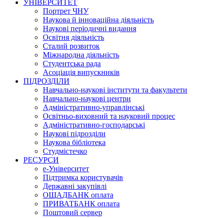
УНІВЕРСИТЕТ
Портрет ЧНУ
Наукова й інноваційна діяльність
Наукові періодичні видання
Освітня діяльність
Сталий розвиток
Міжнародна діяльність
Студентська рада
Асоціація випускників
ПІДРОЗДІЛИ
Навчально-наукові інститути та факультети
Навчально-наукові центри
Адміністративно-управлінські
Освітньо-виховний та науковий процес
Адміністративно-господарські
Наукові підрозділи
Наукова бібліотека
Студмістечко
РЕСУРСИ
е-Університет
Підтримка користувачів
Державні закупівлі
ОЩАДБАНК оплата
ПРИВАТБАНК оплата
Поштовий сервер