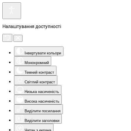
Налаштування доступності
Інвертувати кольори
Монохромний
Темний контраст
Світлий контраст
Низька насиченість
Висока насиченість
Виділити посилання
Виділити заголовки
Читач з екрана