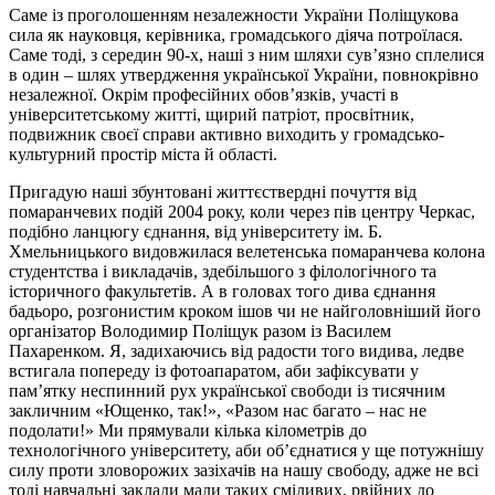
Саме із проголошенням незалежности України Поліщукова
сила як науковця, керівника, громадського діяча потроїлася.
Саме тоді, з середин 90-х, наші з ним шляхи сув’язно сплелися
в один – шлях утвердження української України, повнокрівно
незалежної. Окрім професійних обов’язків, участі в
університетському житті, щирий патріот, просвітник,
подвижник своєї справи активно виходить у громадсько-
культурний простір міста й області.
Пригадую наші збунтовані життєствердні почуття від
помаранчевих подій 2004 року, коли через пів центру Черкас,
подібно ланцюгу єднання, від університету ім. Б.
Хмельницького видовжилася велетенська помаранчева колона
студентства і викладачів, здебільшого з філологічного та
історичного факультетів. А в головах того дива єднання
бадьоро, розгонистим кроком ішов чи не найголовніший його
організатор Володимир Поліщук разом із Василем
Пахаренком. Я, задихаючись від радости того видива, ледве
встигала попереду із фотоапаратом, аби зафіксувати у
пам’ятку неспинний рух української свободи із тисячним
закличним «Ющенко, так!», «Разом нас багато – нас не
подолати!» Ми прямували кілька кілометрів до
технологічного університету, аби об’єднатися у ще потужнішу
силу проти зловорожих зазіхачів на нашу свободу, адже не всі
тоді навчальні заклади мали таких сміливих, рвійних до