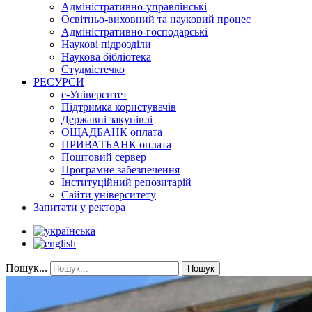
Адміністративно-управлінські
Освітньо-виховний та науковий процес
Адміністративно-господарські
Наукові підрозділи
Наукова бібліотека
Студмістечко
РЕСУРСИ
е-Університет
Підтримка користувачів
Державні закупівлі
ОЩАДБАНК оплата
ПРИВАТБАНК оплата
Поштовий сервер
Програмне забезпечення
Інституційний репозитарій
Сайти університету
Запитати у ректора
Пошук...
Пошук