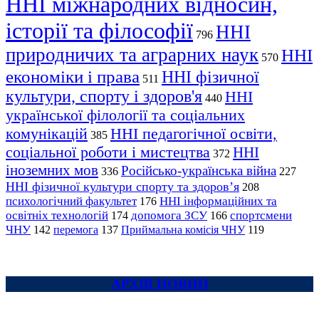
ННІ міжнародних відносин,
історії та філософії
ННІ
796
природничих та аграрних наук
ННІ
570
економіки і права
ННІ фізичної
511
культури, спорту і здоров'я
ННІ
440
української філології та соціальних
комунікацій
ННІ педагогічної освіти,
385
соціальної роботи і мистецтва
ННІ
372
іноземних мов
Російсько-українська війна
336
227
ННІ фізичної культури спорту та здоров’я
208
психологічний факультет
ННІ інформаційних та
176
освітніх технологій
допомога ЗСУ
спортсмени
174
166
ЧНУ
перемога
142
137
Приймальна комісія ЧНУ
119
АРХІВ НОВИН