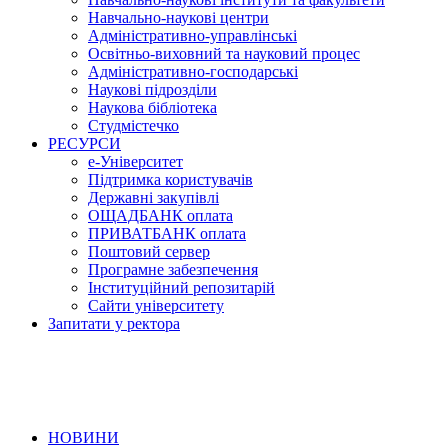
Навчально-наукові центри
Адміністративно-управлінські
Освітньо-виховний та науковий процес
Адміністративно-господарські
Наукові підрозділи
Наукова бібліотека
Студмістечко
РЕСУРСИ
е-Університет
Підтримка користувачів
Державні закупівлі
ОЩАДБАНК оплата
ПРИВАТБАНК оплата
Поштовий сервер
Програмне забезпечення
Інституційний репозитарій
Сайти університету
Запитати у ректора
НОВИНИ