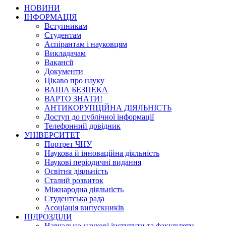
НОВИНИ
ІНФОРМАЦІЯ
Вступникам
Студентам
Аспірантам і науковцям
Викладачам
Вакансії
Документи
Цікаво про науку
ВАША БЕЗПЕКА
ВАРТО ЗНАТИ!
АНТИКОРУПЦІЙНА ДІЯЛЬНІСТЬ
Доступ до публічної інформації
Телефонний довідник
УНІВЕРСИТЕТ
Портрет ЧНУ
Наукова й інноваційна діяльність
Наукові періодичні видання
Освітня діяльність
Сталий розвиток
Міжнародна діяльність
Студентська рада
Асоціація випускників
ПІДРОЗДІЛИ
Навчально-наукові інститути та факультети