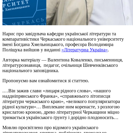
Нарис про завідувача кафедри української літератури та
компаративістики Черкаського національного університету
імені Богдана Хмельницького, професора Володимира
Поліщука вийшов у виданні
«Літературна Україна»
.
Авторка матеріалу — Валентина Коваленко, письменниця,
літературознавиця, педагог, очільниця Шевченківського
національного заповідника.
Пропонуємо вам ознайомитися зі статтею.
.…Він зажив слави «лицаря рідного слова», «нашого
наддніпрянського Франка», «справжнього літописця
літератури черкаського краю», «великого популяризатора
рідної культури»… Виплекане ним коренасте, з розлогою
крислатою кроною, древо літературної Черкащини міцно
тримається українського ґрунту і дорідно плодоносить…
Мовлю просвітлено про відомого українського
літературознавця, критика, публіциста, громадсько-