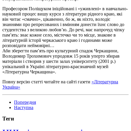
Професором Поліщуком ініційовані і «уживлені» в навчально-
науковий процес вишу курси з літератури рідного краю, які
він читає «смачно», цікавенно, бо ж, як ніхто, володіє
знаннями про репресованих і вмінням донести їхнє слово до
студентства з великою любов’ю. До речі, має напрочуд чіпку
пам’ять: знає кожне село, містечко чи то місце, знакове в
літературній історії черкаського краю і годинами може
розповідати неймовірні…
Аби зберегти пам’ять про культурний спадок Черкащини,
Володимир Трохимович упродовж 15 років уперто збирав
матеріали і створив у шести залах університету (2001 р.)
унікаль­ний в Україні літературно-краєзнавчий музей
«Літературна Черкащина».
Повну версію статті читайте на сайті газети
«Літературна
Україна»
Попередня
Наступна
Теги