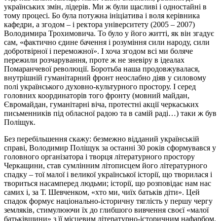
українських змін, лідерів. Ми ж були щасливі і одностайні в
тому процесі. Бо була потужна ініціатива і воля керівника
кафедри, а згодом – і ректора університету (2005 – 2007)
Володимира Трохимовича. То було у його житті, як він згадує
сам, «фактично єдине бачення і розуміння сили народу, сили
добротвірної і переможної». І хоча згодом всі ми боляче
пережили розчарування, проте ж не зневіру в ідеалах
Помаранчевої революції. Боротьба наша продовжувалася,
внутрішній гуманітарний фронт неослабно діяв у силовому
полі українського духовно-культурного простору. І серед
головних координаторів того фронту (мовний майдан,
Євромайдан, гуманітарні віча, протестні акції черкаських
письменників під обласної радою та в самій раді…) таки ж був
Поліщук.
Без перебільшення скажу: безмежно відданий українській
справі, Володимир Поліщук за останні 30 років сформувався у
головного організатора і творця літературного простору
Черкащини, став сумлінним літописцем його літературного
спадку – тої малої і великої української історії, що творилася і
твориться насамперед людьми; історії, що розповідає нам нас
самих і, за Т. Шевченком, «хто ми, чиїх батьків діти». Цей
спадок формує національно-історичну тяглість у першу чергу
земляків, стимулюючи їх до глибшого вивчення своєї «малої
батьківщини» з її місцевим літературно-історичним нафарбом,