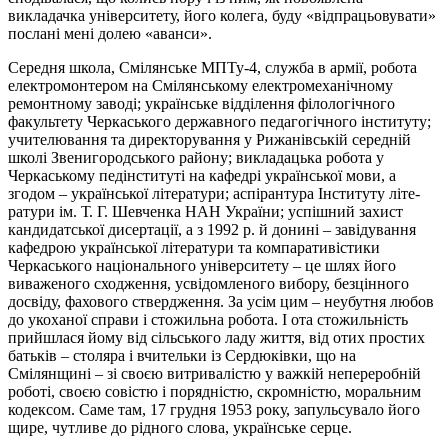
викладачка університету, його колега, буду «відпрацьовувати»
послані мені долею «аванси».
Середня школа, Смілянське МПТу-4, служба в армії, робота
електромонтером на Смілянському електромеханічному
ремонтному заводі; українське відділення філологічного
факультету Черкаського державного педагогічного інституту;
учителювання та директорування у Рижанівській середній
школі Звенигородського району; викладацька робота у
Черкаському педінституті на кафедрі української мови, а
згодом – української літератури; аспірантура Інституту літе­
ратури ім. Т. Г. Шевченка НАН України; успішний захист
кандидатської дисертації, а з 1992 р. й донині – завідування
кафедрою української літератури та компаративістики
Черкаського національного університету – це шлях його
виваженого сходження, усвідомленого вибору, безцінного
досвіду, фахового ствердження. За усім цим – неубутня любов
до укоханої справи і стожильна робота. І ота стожильність
прийшлася йому від сільського ладу життя, від отих простих
батьків – столяра і вчительки із Сердюківки, що на
Смілянщині – зі своєю витривалістю у важкій непереробній
роботі, своєю совістю і порядністю, скромністю, моральним
кодексом. Саме там, 17 грудня 1953 року, запульсувало його
щире, чутливе до рідного слова, українське серце.