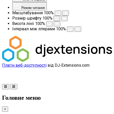
Режим читання
Масштабування
100
%
Розмір шрифту
100
%
Висота лінії
100
%
Інтервал між літерами
100
%
Плагін веб-доступності
від DJ-Extensions.com
Головне меню
×