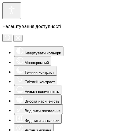
Налаштування доступності
Інвертувати кольори
Монохромний
Темний контраст
Світлий контраст
Низька насиченість
Висока насиченість
Виділити посилання
Виділити заголовки
Читач з екрана