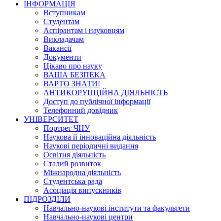
ІНФОРМАЦІЯ
Вступникам
Студентам
Аспірантам і науковцям
Викладачам
Вакансії
Документи
Цікаво про науку
ВАША БЕЗПЕКА
ВАРТО ЗНАТИ!
АНТИКОРУПЦІЙНА ДІЯЛЬНІСТЬ
Доступ до публічної інформації
Телефонний довідник
УНІВЕРСИТЕТ
Портрет ЧНУ
Наукова й інноваційна діяльність
Наукові періодичні видання
Освітня діяльність
Сталий розвиток
Міжнародна діяльність
Студентська рада
Асоціація випускників
ПІДРОЗДІЛИ
Навчально-наукові інститути та факультети
Навчально-наукові центри