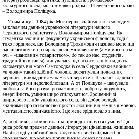
культурного діяча, мого земляка родом із Шевченкового краю
– Володимира Поліщука.
…У пам’ятку – 1984 рік. Моє перше знайомство із молодим
викладачем давньої української літератури нашого
Черкаського педінституту Володимиром Поліщуком. Як
студентка-заочниця факультету української філології, тоді я
тихо гордилася, що Воло­димир Трохимович називав мене під
час переклички на парах своєю «зем­лячкою» (а ми його поза
очі – «шановним товариством», бо так до нас, студентів,
традиційно вітався); дивувалася, що всього за шістнадцять
кілометрів від мого Самгородка із села Сердюківки вибився
«в люди» такий здібний чоловік, досягнув­ши поважних
вершин – викладання «аж!» в університеті. Зізнаюся: давньої
літератури ми недолюблювали. А от Поліщука – шанували,
любили за його розум, розваж­ливість, доброту, людяність,
енергійність, уміння щиро спілкуватися. Зрощений зі
щирцевого глибу українського села, він добре володів
знаннями про психологію простої людини від землі з її мовою,
ментальністю, звичаєвістю. І це мене зріднювало з ним.
А, особливо, любили його за природнє почуття гумору! Ця
риса робила предмет давньої літератури цікавішим, живішим.
Навіть тоді у найглибших закутинах своєї свідомості не
сподівалася, що колись поруч із ним, як новоявлена