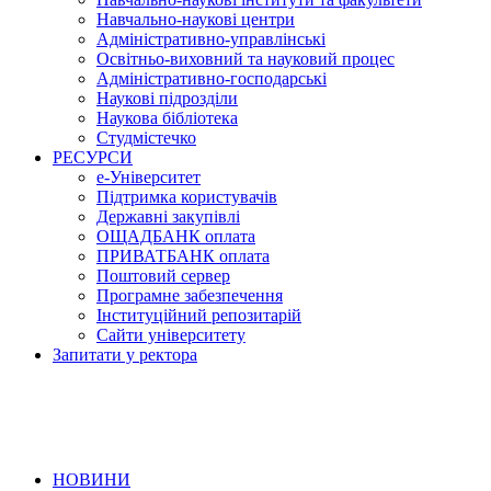
Навчально-наукові центри
Адміністративно-управлінські
Освітньо-виховний та науковий процес
Адміністративно-господарські
Наукові підрозділи
Наукова бібліотека
Студмістечко
РЕСУРСИ
е-Університет
Підтримка користувачів
Державні закупівлі
ОЩАДБАНК оплата
ПРИВАТБАНК оплата
Поштовий сервер
Програмне забезпечення
Інституційний репозитарій
Сайти університету
Запитати у ректора
НОВИНИ