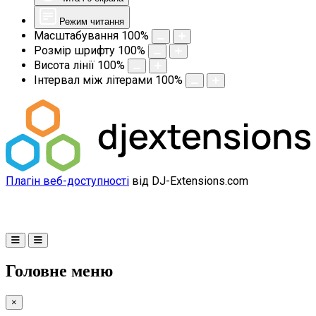
Режим читання
Масштабування
100
%
Розмір шрифту
100
%
Висота лінії
100
%
Інтервал між літерами
100
%
Плагін веб-доступності
від DJ-Extensions.com
Головне меню
×