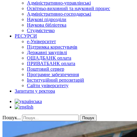
Адміністративно-управлінські
Освітньо-виховний та науковий процес
Адміністративно-господарські
Наукові підрозділи
Наукова бібліотека
Студмістечко
РЕСУРСИ
е-Університет
Підтримка користувачів
Державні закупівлі
ОЩАДБАНК оплата
ПРИВАТБАНК оплата
Поштовий сервер
Програмне забезпечення
Інституційний репозитарій
Сайти університету
Запитати у ректора
Пошук...
Пошук