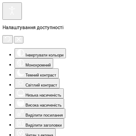
Налаштування доступності
Інвертувати кольори
Монохромний
Темний контраст
Світлий контраст
Низька насиченість
Висока насиченість
Виділити посилання
Виділити заголовки
Читач з екрана