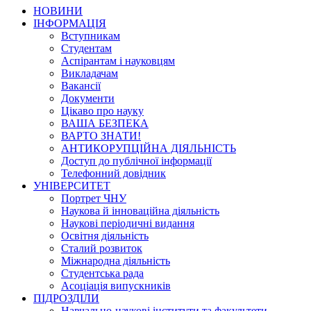
НОВИНИ
ІНФОРМАЦІЯ
Вступникам
Студентам
Аспірантам і науковцям
Викладачам
Вакансії
Документи
Цікаво про науку
ВАША БЕЗПЕКА
ВАРТО ЗНАТИ!
АНТИКОРУПЦІЙНА ДІЯЛЬНІСТЬ
Доступ до публічної інформації
Телефонний довідник
УНІВЕРСИТЕТ
Портрет ЧНУ
Наукова й інноваційна діяльність
Наукові періодичні видання
Освітня діяльність
Сталий розвиток
Міжнародна діяльність
Студентська рада
Асоціація випускників
ПІДРОЗДІЛИ
Навчально-наукові інститути та факультети