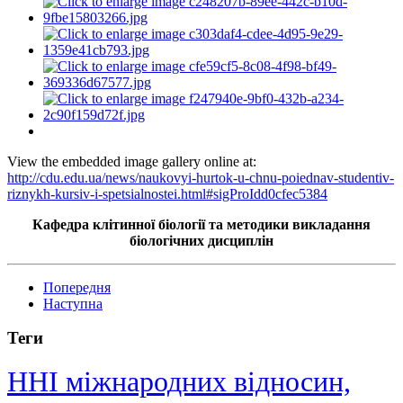
View the embedded image gallery online at:
http://cdu.edu.ua/news/naukovyi-hurtok-u-chnu-poiednav-studentiv-
riznykh-kursiv-i-spetsialnostei.html#sigProIdd0cfec5384
Кафедра клітинної біології та методики викладання
біологічних дисциплін
Попередня
Наступна
Теги
ННІ міжнародних відносин,