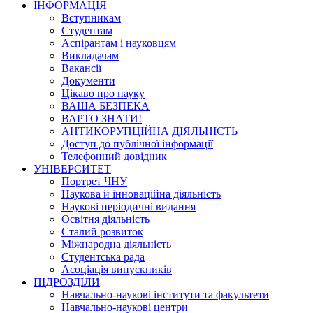
ІНФОРМАЦІЯ
Вступникам
Студентам
Аспірантам і науковцям
Викладачам
Вакансії
Документи
Цікаво про науку
ВАША БЕЗПЕКА
ВАРТО ЗНАТИ!
АНТИКОРУПЦІЙНА ДІЯЛЬНІСТЬ
Доступ до публічної інформації
Телефонний довідник
УНІВЕРСИТЕТ
Портрет ЧНУ
Наукова й інноваційна діяльність
Наукові періодичні видання
Освітня діяльність
Сталий розвиток
Міжнародна діяльність
Студентська рада
Асоціація випускників
ПІДРОЗДІЛИ
Навчально-наукові інститути та факультети
Навчально-наукові центри