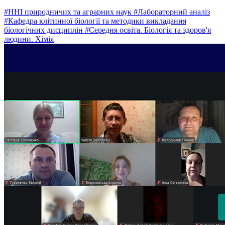
#ННІ природничих та аграрних наук
#Лабораторний аналіз
#Кафедра клітинної біології та методики викладання
біологічних дисциплін
#Середня освіта. Біологія та здоров'я
людини. Хімія