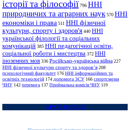
історії та філософії
ННІ
796
природничих та аграрних наук
ННІ
570
економіки і права
ННІ фізичної
511
культури, спорту і здоров'я
ННІ
440
української філології та соціальних
комунікацій
ННІ педагогічної освіти,
385
соціальної роботи і мистецтва
ННІ
372
іноземних мов
Російсько-українська війна
336
227
ННІ фізичної культури спорту та здоров’я
208
психологічний факультет
ННІ інформаційних та
176
освітніх технологій
допомога ЗСУ
спортсмени
174
166
ЧНУ
перемога
142
137
Приймальна комісія ЧНУ
119
АРХІВ НОВИН