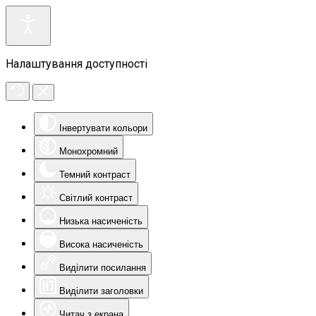
Налаштування доступності
Інвертувати кольори
Монохромний
Темний контраст
Світлий контраст
Низька насиченість
Висока насиченість
Виділити посилання
Виділити заголовки
Читач з екрана