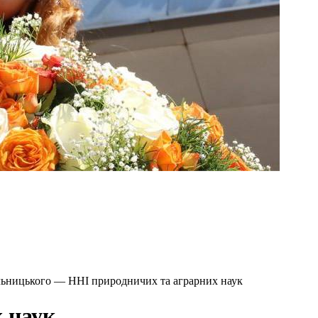
ельницького — ННІ природничих та аграрних наук
 наук