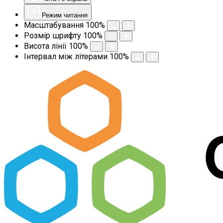
Режим читання
Масштабування
100
%
Розмір шрифту
100
%
Висота лінії
100
%
Інтервал між літерами
100
%