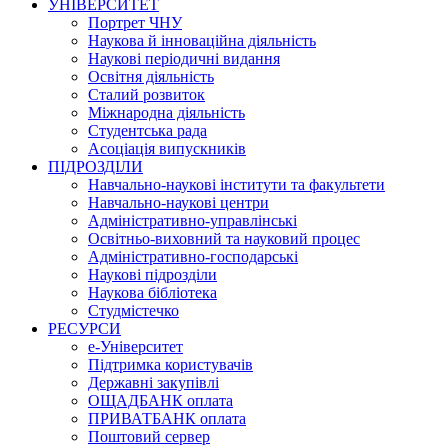
УНІВЕРСИТЕТ
Портрет ЧНУ
Наукова й інноваційна діяльність
Наукові періодичні видання
Освітня діяльність
Сталий розвиток
Міжнародна діяльність
Студентська рада
Асоціація випускників
ПІДРОЗДІЛИ
Навчально-наукові інститути та факультети
Навчально-наукові центри
Адміністративно-управлінські
Освітньо-виховний та науковий процес
Адміністративно-господарські
Наукові підрозділи
Наукова бібліотека
Студмістечко
РЕСУРСИ
е-Університет
Підтримка користувачів
Державні закупівлі
ОЩАДБАНК оплата
ПРИВАТБАНК оплата
Поштовий сервер