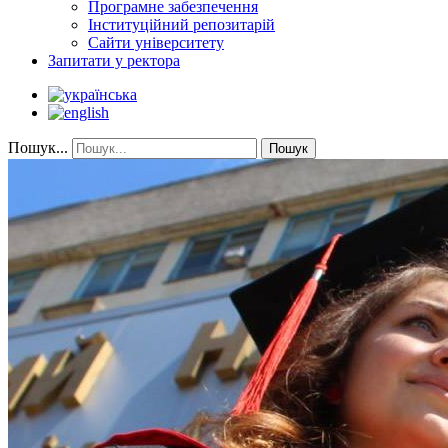
Програмне забезпечення
Інституційний репозитарій
Сайти університету
Запитати у ректора
Пошук...
Пошук