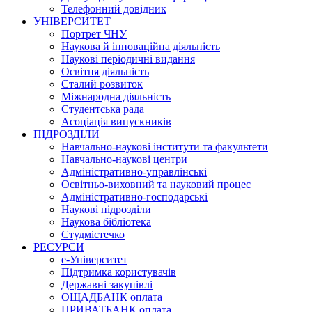
Телефонний довідник
УНІВЕРСИТЕТ
Портрет ЧНУ
Наукова й інноваційна діяльність
Наукові періодичні видання
Освітня діяльність
Сталий розвиток
Міжнародна діяльність
Студентська рада
Асоціація випускників
ПІДРОЗДІЛИ
Навчально-наукові інститути та факультети
Навчально-наукові центри
Адміністративно-управлінські
Освітньо-виховний та науковий процес
Адміністративно-господарські
Наукові підрозділи
Наукова бібліотека
Студмістечко
РЕСУРСИ
е-Університет
Підтримка користувачів
Державні закупівлі
ОЩАДБАНК оплата
ПРИВАТБАНК оплата